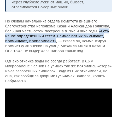
НЕФТЕХИМИЯ
через глубокие лужи от машин, бывает,
отваливаются номерные знаки.
РОЗНИЧНАЯ ТОРГОВЛЯ
НОВОСТИ ТЕХНОЛОГИЙ
МЕРОПРИЯТИЯ
НЕФТЬ
По словам начальника отдела Комитета внешнего
ТРАНСПОРТ
IT
НОВОСТИ МЕРОПРИЯТИЙ
СПОРТ
ОПК
благоустройства исполкома Казани Александра Голякова,
большая часть сетей построена в 70-е и 80-е годы.
«Есть
УСЛУГИ
МЕДИА
ВЫЕЗДНАЯ РЕДАКЦИЯ
НОВОСТИ СПОРТА
ОБЩЕСТВО
износ определенный сетей. Сейчас вот их вымывают,
ЭНЕРГЕТИКА
прочищают, пропаривают»
, — сказал он, комментируя
ТЕЛЕКОММУНИКАЦИИ
БИЗНЕС-БРАНЧИ
ФУТБОЛ
НОВОСТИ ОБЩЕСТВА
ФОТОГАЛЕРЕЯ
прочистку ливневки на улице Михаила Миля в Казани.
Она тоже не выдержала напора талых вод.
ONLINE-КОНФЕРЕНЦИИ
ХОККЕЙ
ВЛАСТЬ
СЮЖЕТЫ
Однако откачка воды не всегда работает. В 63-м
микрорайоне Челнов на улицах так же появились «озера»
ОТКРЫТАЯ ЛЕКЦИЯ
БАСКЕТБОЛ
ИНФРАСТРУКТУРА
СПРАВОЧНИК
из-за засоренных ливневок. Воду из них откачивали, но
она, как сообщила дворник Гульчачак Валиева, «опять
набралась».
ВОЛЕЙБОЛ
ИСТОРИЯ
СПИСОК ПЕРСОН
ПОЛНАЯ ВЕРСИЯ
КИБЕРСПОРТ
КУЛЬТУРА
СПИСОК КОМПАНИЙ
ФИГУРНОЕ КАТАНИЕ
МЕДИЦИНА