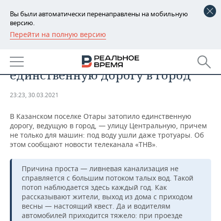
Вы были автоматически перенаправлены на мобильную
версию.
Перейти на полную версию
РЕГИОНЫ
ОБЩЕСТВО
В казанском поселке затопило
БАШКОРТОСТАН
НОВОСТИ
единственную дорогу в город
ТАТАРСТАН
АНАЛИТИКА
23:23, 30.03.2021
УДМУРТИЯ
НОВОСТИ АНАЛИТИКИ
ЭКОНОМИКА
В Казанском поселке Отары затопило единственную
дорогу, ведущую в город, — улицу Центральную, причем
ДЕКЛАРАЦИИ О ДОХОДАХ
НОВОСТИ ЭКОНОМИКИ
ПРОМЫШЛЕННОСТЬ
не только для машин: под воду ушли даже тротуары. Об
этом сообщают новости телеканала «ТНВ».
КОРОЛИ ГОСЗАКАЗА ПФО
ФИНАНСЫ
НОВОСТИ
НЕДВИЖИМОСТЬ
ПРОМЫШЛЕННОСТИ
Причина проста — ливневая канализация не
ВУЗЫ ТАТАРСТАНА
БАНКИ
НОВОСТИ НЕДВИЖИМОСТИ
АВТО
справляется с большим потоком талых вод. Такой
АГРОПРОМ
потоп наблюдается здесь каждый год. Как
КОМУ ПРИНАДЛЕЖАТ
БЮДЖЕТ
НОВОСТИ АВТО
БИЗНЕС
рассказывают жители, выход из дома с приходом
ТОРГОВЫЕ ЦЕНТРЫ
МАШИНОСТРОЕНИЕ
весны — настоящий квест. Да и водителям
ТАТАРСТАНА
автомобилей приходится тяжело: при проезде
ИНВЕСТИЦИИ
НОВОСТИ БИЗНЕСА
ТЕХНОЛОГИИ