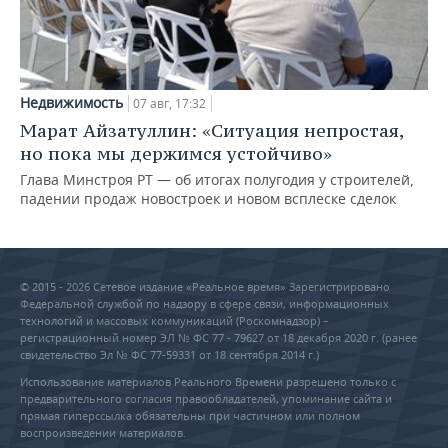
Недвижимость
07 авг, 17:32
Марат Айзатуллин: «Ситуация непростая,
но пока мы держимся устойчиво»
Глава Минстроя РТ — об итогах полугодия у строителей,
падении продаж новостроек и новом всплеске сделок
© 2015 - 2026 Сетевое издание «Реальное время» Зарегистрировано
Федеральной службой по надзору в сфере связи, информационных
технологий и массовых коммуникаций (Роскомнадзор) –
регистрационный номер ЭЛ № ФС 77 - 79627 от 18 декабря 2020 г. (ранее
свидетельство Эл № ФС 77-59331 от 18 сентября 2014 г.)
Использование материалов Реального Времени разрешено только с
предварительного согласия правообладателей, упоминание сайта и
прямая гиперссылка обязательны при частичном или полном
воспроизведении материалов.