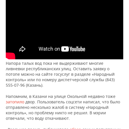
ВОДНЫЕ ВИДЫ СПОРТА
ОБРАЗОВАНИЕ
ХОККЕЙ С МЯЧОМ
ПРОИСШЕСТВИЯ
Напора талых вод пока не выдерживают многие
ливневки республиканских улиц. Оставить заявку о
потопе можно на сайте госуслуг в разделе «Народный
контроль» или по номеру диспетчерской службы (843)
555-07-96 (Казань).
Напомним, в Казани на улице Окольной недавно тоже
затопило
двор. Пользователь соцсети написал, что было
отправлено несколько жалоб в систему «Народный
контроль», но проблему никто не решил. В мэрии
отвечали, что воду откачивают.