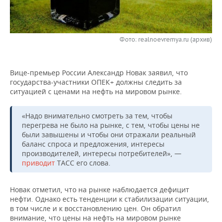
НЕФТЕХИМИЯ
РОЗНИЧНАЯ ТОРГОВЛЯ
НОВОСТИ ТЕХНОЛОГИЙ
МЕРОПРИЯТИЯ
НЕФТЬ
Фото: realnoevremya.ru (архив)
ТРАНСПОРТ
IT
НОВОСТИ МЕРОПРИЯТИЙ
СПОРТ
ОПК
УСЛУГИ
МЕДИА
ВЫЕЗДНАЯ РЕДАКЦИЯ
НОВОСТИ СПОРТА
ОБЩЕСТВО
ЭНЕРГЕТИКА
Вице-премьер России Александр Новак заявил, что
государства-участники ОПЕК+ должны следить за
ТЕЛЕКОММУНИКАЦИИ
БИЗНЕС-БРАНЧИ
ФУТБОЛ
НОВОСТИ ОБЩЕСТВА
ФОТОГАЛЕРЕЯ
ситуацией с ценами на нефть на мировом рынке.
ONLINE-КОНФЕРЕНЦИИ
ХОККЕЙ
ВЛАСТЬ
СЮЖЕТЫ
«Надо внимательно смотреть за тем, чтобы
перегрева не было на рынке, с тем, чтобы цены не
ОТКРЫТАЯ ЛЕКЦИЯ
БАСКЕТБОЛ
ИНФРАСТРУКТУРА
СПРАВОЧНИК
были завышены и чтобы они отражали реальный
баланс спроса и предложения, интересы
производителей, интересы потребителей», —
ВОЛЕЙБОЛ
ИСТОРИЯ
СПИСОК ПЕРСОН
ПОЛНАЯ ВЕРСИЯ
приводит
ТАСС его слова.
КИБЕРСПОРТ
КУЛЬТУРА
СПИСОК КОМПАНИЙ
Новак отметил, что на рынке наблюдается дефицит
нефти. Однако есть тенденции к стабилизации ситуации,
ФИГУРНОЕ КАТАНИЕ
МЕДИЦИНА
в том числе и к восстановлению цен. Он обратил
внимание, что цены на нефть на мировом рынке