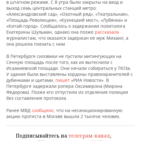
НЕФТЕХИМИЯ
в штатном режиме. С 8 утра были закрыты на вход и
выход семь центральных станций метро:
РОЗНИЧНАЯ ТОРГОВЛЯ
НОВОСТИ ТЕХНОЛОГИЙ
МЕРОПРИЯТИЯ
«Александровский сад», «Охотный ряд», «Театральная»,
НЕФТЬ
«Площадь Революции», «Кузнецкий мост», «Лубянка» и
«Китай-город». Сообщалось о задержании политолога
ТРАНСПОРТ
IT
НОВОСТИ МЕРОПРИЯТИЙ
СПОРТ
ОПК
Екатерины Шульман, однако она позже
рассказала
журналистам, что оказался задержан ее муж Михаил, а
УСЛУГИ
МЕДИА
ВЫЕЗДНАЯ РЕДАКЦИЯ
НОВОСТИ СПОРТА
ОБЩЕСТВО
она решила поехать с ним.
ЭНЕРГЕТИКА
ТЕЛЕКОММУНИКАЦИИ
БИЗНЕС-БРАНЧИ
ФУТБОЛ
НОВОСТИ ОБЩЕСТВА
ФОТОГАЛЕРЕЯ
В Петербурге силовики не пустили митингующих на
Сенную площадь после того, как их вытеснили с
Исаакиевской площади. Они начали собираться у ТЮЗа.
ONLINE-КОНФЕРЕНЦИИ
ХОККЕЙ
ВЛАСТЬ
СЮЖЕТЫ
У здания были выставлены кордоны правоохранителей с
дубинками и щитами,
пишет
«РИА Новости». В
ОТКРЫТАЯ ЛЕКЦИЯ
БАСКЕТБОЛ
ИНФРАСТРУКТУРА
СПРАВОЧНИК
Петербурге задержали рэпера Оксимирона (Мирона
Федорова). Позже его отпустили из отделения полиции
без составления протокола.
ВОЛЕЙБОЛ
ИСТОРИЯ
СПИСОК ПЕРСОН
ПОЛНАЯ ВЕРСИЯ
Ранее МВД
сообщило,
что на несанкционированную
КИБЕРСПОРТ
КУЛЬТУРА
СПИСОК КОМПАНИЙ
акцию протеста в Москве вышли 2 тысячи человек.
ФИГУРНОЕ КАТАНИЕ
МЕДИЦИНА
Подписывайтесь на
телеграм-канал
,