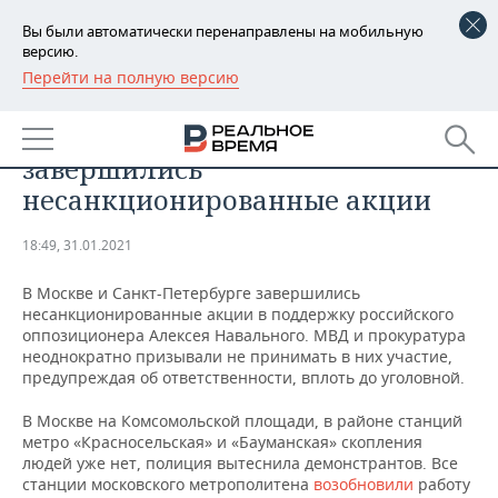
Вы были автоматически перенаправлены на мобильную
версию.
Перейти на полную версию
РЕГИОНЫ
ОБЩЕСТВО
В Москве и Петербурге
БАШКОРТОСТАН
НОВОСТИ
завершились
ТАТАРСТАН
АНАЛИТИКА
несанкционированные акции
УДМУРТИЯ
НОВОСТИ АНАЛИТИКИ
ЭКОНОМИКА
18:49, 31.01.2021
ДЕКЛАРАЦИИ О ДОХОДАХ
НОВОСТИ ЭКОНОМИКИ
ПРОМЫШЛЕННОСТЬ
В Москве и Санкт-Петербурге завершились
несанкционированные акции в поддержку российского
КОРОЛИ ГОСЗАКАЗА ПФО
ФИНАНСЫ
НОВОСТИ
НЕДВИЖИМОСТЬ
оппозиционера Алексея Навального. МВД и прокуратура
ПРОМЫШЛЕННОСТИ
неоднократно призывали не принимать в них участие,
предупреждая об ответственности, вплоть до уголовной.
ВУЗЫ ТАТАРСТАНА
БАНКИ
НОВОСТИ НЕДВИЖИМОСТИ
АВТО
АГРОПРОМ
В Москве на Комсомольской площади, в районе станций
КОМУ ПРИНАДЛЕЖАТ
БЮДЖЕТ
НОВОСТИ АВТО
БИЗНЕС
метро «Красносельская» и «Бауманская» скопления
ТОРГОВЫЕ ЦЕНТРЫ
МАШИНОСТРОЕНИЕ
людей уже нет, полиция вытеснила демонстрантов. Все
ТАТАРСТАНА
станции московского метрополитена
возобновили
работу
ИНВЕСТИЦИИ
НОВОСТИ БИЗНЕСА
ТЕХНОЛОГИИ