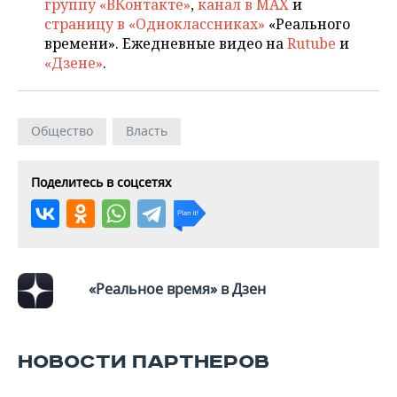
ВОДНЫЕ ВИДЫ СПОРТА
ОБРАЗОВАНИЕ
группу «ВКонтакте»
,
канал в MAX
и
страницу в «Одноклассниках»
«Реального
времени». Ежедневные видео на
Rutube
и
ХОККЕЙ С МЯЧОМ
ПРОИСШЕСТВИЯ
«Дзене»
.
Общество
Власть
Поделитесь в соцсетях
«Реальное время» в Дзен
НОВОСТИ ПАРТНЕРОВ