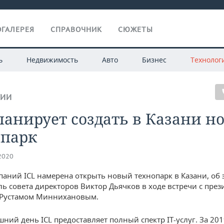
ГАЛЕРЕЯ
СПРАВОЧНИК
СЮЖЕТЫ
ь
Недвижимость
Авто
Бизнес
Технолог
ГИИ
ланирует создать в Казани н
опарк
.2020
паний ICL намерена открыть новый технопарк в Казани, об 
ль совета директоров Виктор Дьячков в ходе встречи с пре
 Рустамом Миннихановым.
шний день ICL предоставляет полный спектр IT-услуг. За 201