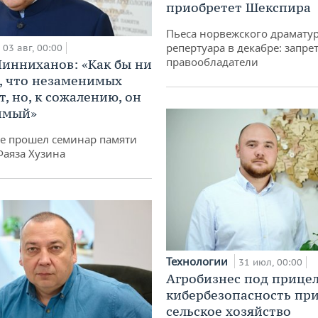
приобретет Шекспира
Пьеса норвежского драматур
репертуара в декабре: запре
03 авг, 00:00
правообладатели
инниханов: «Как бы ни
, что незаменимых
, но, к сожалению, он
имый»
не прошел семинар памяти
Фаяза Хузина
Технологии
31 июл, 00:00
Агробизнес под прицел
кибербезопасность при
сельское хозяйство