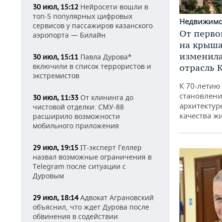
Нейросети вошли в
30 июл, 15:12
топ-5 популярных цифровых
Недвижим
сервисов у пассажиров казанского
От перво
аэропорта — Билайн
на крышах
изменила
Павла Дурова*
30 июл, 15:11
включили в список террористов и
отрасль 
экстремистов
К 70-летию
становлени
От клининга до
30 июл, 11:33
архитектур
чистовой отделки: СМУ-88
качества ж
расширило возможности
мобильного приложения
IT-эксперт Геллер
29 июл, 19:15
назвал возможные ограничения в
Telegram после ситуации с
Дуровым
Адвокат Аграновский
29 июл, 18:14
объяснил, что ждет Дурова после
обвинения в содействии