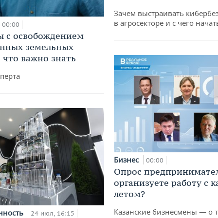
Зачем выстраивать кибербе
в агросекторе и с чего начат
00:00
 с освобождением
анных земельных
: что важно знать
перта
Бизнес
00:00
Опрос предпринимател
организуете работу с 
летом?
Казанские бизнесмены — о т
нность
24 июл, 16:15