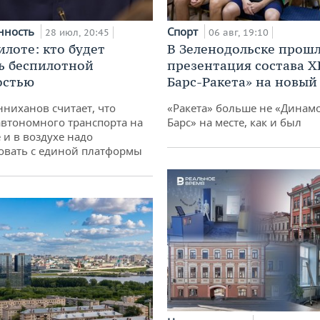
нность
Спорт
28 июл, 20:45
06 авг, 19:10
илоте: кто будет
В Зеленодольске прош
ь беспилотной
презентация состава Х
остью
Барс-Ракета» на новый
ниханов считает, что
«Ракета» больше не «Динамо
втономного транспорта на
Барс» на месте, как и был
 и в воздухе надо
овать с единой платформы