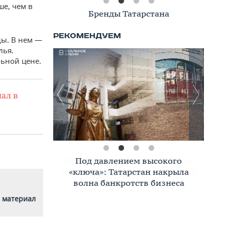
ше, чем в
Книжная полка
ды. В нем —
лья.
ьной цене.
ал в
Премиальное жилье в Казани:
тренды, критерии, покупатели в
2026 году
 материал