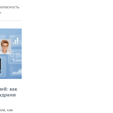
зопасность
ь
ей: как
кадрами
ом, как