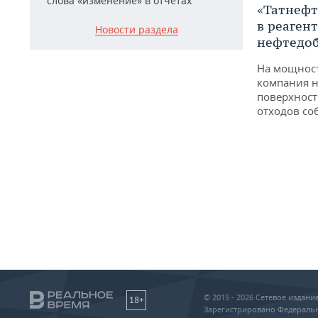
слова «изменение» в отчетах
«Татнефт
в реаген
Новости раздела
нефтедо
На мощнос
компания н
поверхност
отходов со
© 2015 - 2026 Сетевое издан
18+
Зарегистрировано Федеральн