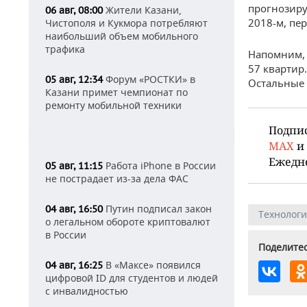
прогнозиру
Жители Казани,
06 авг, 08:00
2018-м, пе
Чистополя и Кукмора потребляют
наибольший объем мобильного
трафика
Напомним,
57 квартир
Форум «РОСТКИ» в
05 авг, 12:34
Остальные 
Казани примет чемпионат по
ремонту мобильной техники
Подпи
MAX
и
Ежедн
Работа iPhone в России
05 авг, 11:15
не пострадает из-за дела ФАС
Путин подписал закон
04 авг, 16:50
Технолог
о легальном обороте криптовалют
в России
Поделитес
В «Максе» появился
04 авг, 16:25
цифровой ID для студентов и людей
с инвалидностью