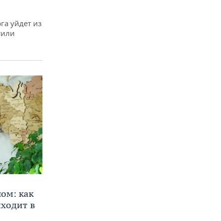
га уйдет из
тили
ом: как
ходит в