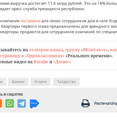
емая выручка достигает 11,6 млрд рублей. Это на 18% боль
редает пресс-служба президента республики.
 компания
построила
для своих сотрудников дом в селе Уса
. Квартиры первого этажа предназначены для арендного жи
квартиры продаются для сотрудников компаний по специал
сывайтесь на
телеграм-канал
,
группу «ВКонтакте»
,
кан
страницу в «Одноклассниках»
«Реального времени».
евные видео на
Rutube
и
«Дзене»
.
ии
Бизнес
Услуги
Татарстан
ь в соцсетях
Распечатать