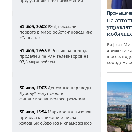
предустановят 40 приложений
Промышле
На автоп
управлят
РЖД показали
31 июл, 20:08
первого в мире робота-проводника
мобильн
«Сапсана»
Рифкат Мин
движение а
В России за полгода
31 июл, 19:53
шоссе, воде
продали 3,48 млн телевизоров на
97,6 млрд рублей
координир
Денежные переводы
30 июл, 17:03
Дурову* могут счесть
финансированием экстремизма
Маркировка вызовов
30 июл, 15:54
привела к снижению числа
холодных обзвонов и спам-звонков