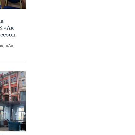
ла
К «Ак
 сезон
», «Ак