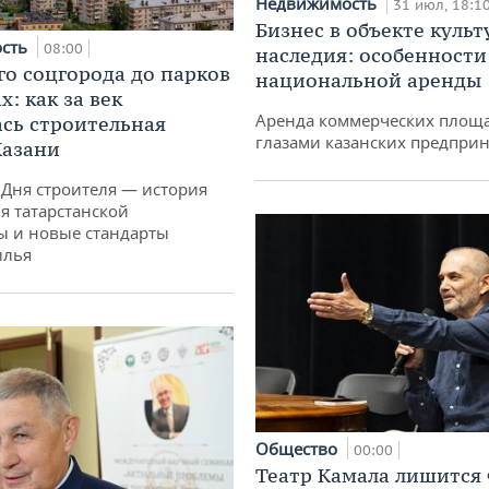
Недвижимость
31 июл, 18:1
Бизнес в объекте культ
ость
08:00
наследия: особенности
го соцгорода до парков
национальной аренды
: как за век
Аренда коммерческих площ
сь строительная
глазами казанских предпри
Казани
 Дня строителя — история
я татарстанской
ы и новые стандарты
илья
Общество
00:00
Театр Камала лишится 