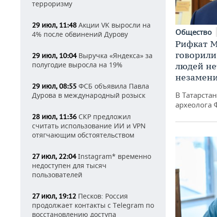
терроризму
Акции VK выросли на
29 июл, 11:48
Общество
4% после обвинений Дурову
Рифкат М
говорили
Выручка «Яндекса» за
29 июл, 10:04
полугодие выросла на 19%
людей нет
незамен
ФСБ объявила Павла
29 июл, 08:55
В Татарста
Дурова в международный розыск
археолога 
СКР предложил
28 июл, 11:36
считать использование ИИ и VPN
отягчающим обстоятельством
Instagram* временно
27 июл, 22:04
недоступен для тысяч
пользователей
Песков: Россия
27 июл, 19:12
продолжает контакты с Telegram по
восстановлению доступа