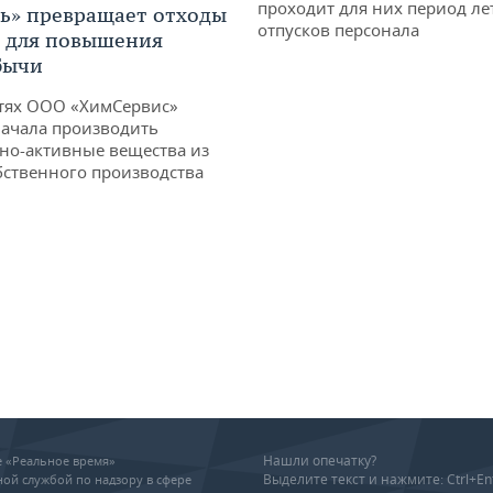
проходит для них период ле
ь» превращает отходы
отпусков персонала
т для повышения
бычи
тях ООО «ХимСервис»
ачала производить
но-активные вещества из
бственного производства
Нашли опечатку?
ие «Реальное время»
Выделите текст и нажмите: Ctrl+En
ой службой по надзору в сфере