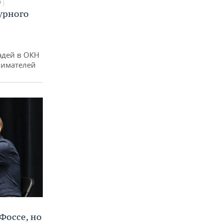
0
урного
адей в ОКН
нимателей
Фоссе, но