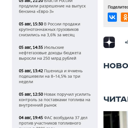
Власти России
05 авг, 21:20
продлили разрешение на выпуск
Поделитес
бензина «Евро-3»
В России продажи
05 авг, 15:30
крупнотоннажных грузовиков
снизились на 3,6% за месяц
«
Июльские
05 авг, 14:35
нефтегазовые доходы бюджета
выросли на 250 млрд рублей
НОВО
Пшеница и ячмень
05 авг, 13:42
подешевели на 8–14,5% за три
недели
Новак поручил усилить
05 авг, 12:50
ЧИТА
контроль за поставками топлива на
внутренний рынок
ФАС возбудила 37 дел
04 авг, 19:45
против участников топливного