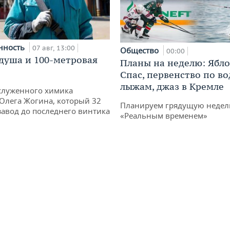
нность
07 авг, 13:00
Общество
00:00
душа и 100-метровая
Планы на неделю: Ябл
Спас, первенство по в
лыжам, джаз в Кремле
служенного химика
 Олега Жогина, который 32
Планируем грядущую неделю
 завод до последнего винтика
«Реальным временем»