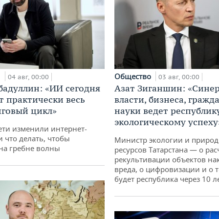
и
Общество
04 авг, 00:00
03 авг, 00:00
бадуллин: «ИИ сегодня
Азат Зиганшин: «Сине
т практически весь
власти, бизнеса, гражд
говый цикл»
науки ведет республик
экологическому успеху
ети изменили интернет-
и что делать, чтобы
Министр экологии и приро
 на гребне волны
ресурсов Татарстана — о рас
рекультивации объектов на
вреда, о цифровизации и о т
будет республика через 10 л