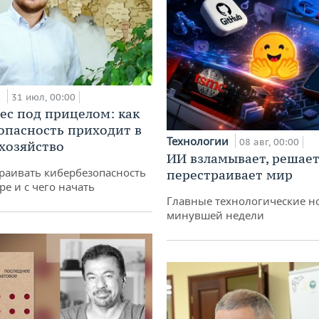
и
31 июл, 00:00
ес под прицелом: как
опасность приходит в
Технологии
08 авг, 00:00
 хозяйство
ИИ взламывает, решает
раивать кибербезопасность
перестраивает мир
ре и с чего начать
Главные технологические н
минувшей недели