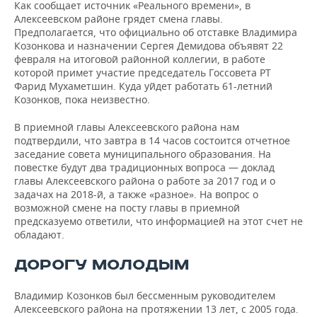
ВОДНЫЕ ВИДЫ СПОРТА
ОБРАЗОВАНИЕ
Как сообщает источник «Реального времени», в
Алексеевском районе грядет смена главы.
Предполагается, что официально об отставке Владимира
ХОККЕЙ С МЯЧОМ
ПРОИСШЕСТВИЯ
Козонкова и назначении Сергея Демидова объявят 22
февраля на итоговой районной коллегии, в работе
которой примет участие председатель Госсовета РТ
Фарид Мухаметшин. Куда уйдет работать 61-летний
Козонков, пока неизвестно.
В приемной главы Алексеевского района нам
подтвердили, что завтра в 14 часов состоится отчетное
заседание совета муниципального образования. На
повестке будут два традиционных вопроса — доклад
главы Алексеевского района о работе за 2017 год и о
задачах на 2018-й, а также «разное». На вопрос о
возможной смене на посту главы в приемной
предсказуемо ответили, что информацией на этот счет не
обладают.
ДОРОГУ МОЛОДЫМ
Владимир Козонков был бессменным руководителем
Алексеевского района на протяжении 13 лет, с 2005 года.