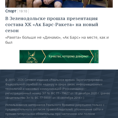
Спорт
19:10
В Зеленодольске прошла презентация
состава ХК «Ак Барс-Ракета» на новый
сезон
«Ракета» больше не «Динамо», «Ак Барс» на месте, как и
был
© 2015 - 2026 Сетевое издание «Реальное время» Зарегистрировано
Федеральной службой по надзору в сфере связи, информационных
технологий и массовых коммуникаций (Роскомнадзор) –
регистрационный номер ЭЛ № ФС 77 - 79627 от 18 декабря 2020 г. (ранее
свидетельство Эл № ФС 77-59331 от 18 сентября 2014 г.)
Использование материалов Реального Времени разрешено только с
предварительного согласия правообладателей, упоминание сайта и
прямая гиперссылка обязательны при частичном или полном