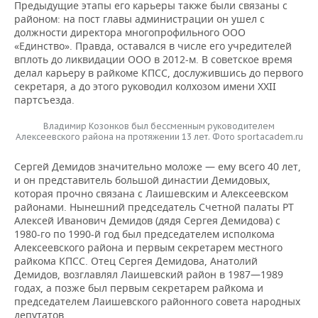
Предыдущие этапы его карьеры также были связаны с
районом: на пост главы администрации он ушел с
должности директора многопрофильного ООО
«Единство». Правда, оставался в числе его учредителей
вплоть до ликвидации ООО в 2012-м. В советское время
делал карьеру в райкоме КПСС, дослужившись до первого
секретаря, а до этого руководил колхозом имени XXII
партсъезда.
Владимир Козонков был бессменным руководителем
Алексеевского района на протяжении 13 лет. Фото sportacadem.ru
Сергей Демидов значительно моложе — ему всего 40 лет,
и он представитель большой династии Демидовых,
которая прочно связана с Лаишевским и Алексеевском
районами. Нынешний председатель Счетной палаты РТ
Алексей Иванович Демидов (дядя Сергея Демидова) с
1980-го по 1990-й год был председателем исполкома
Алексеевского района и первым секретарем местного
райкома КПСС. Отец Сергея Демидова, Анатолий
Демидов, возглавлял Лаишевский район в 1987—1989
годах, а позже был первым секретарем райкома и
председателем Лаишевского районного совета народных
депутатов.