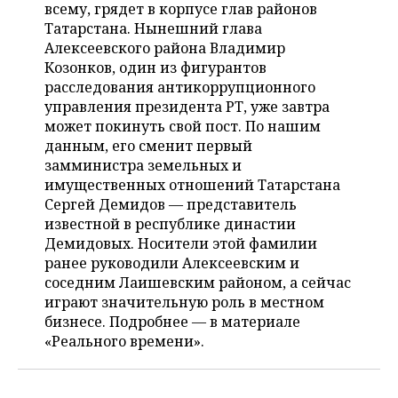
НЕФТЕХИМИЯ
всему, грядет в корпусе глав районов
Татарстана. Нынешний глава
РОЗНИЧНАЯ ТОРГОВЛЯ
НОВОСТИ ТЕХНОЛОГИЙ
МЕРОПРИЯТИЯ
НЕФТЬ
Алексеевского района Владимир
Козонков, один из фигурантов
ТРАНСПОРТ
IT
НОВОСТИ МЕРОПРИЯТИЙ
СПОРТ
расследования антикоррупционного
ОПК
управления президента РТ, уже завтра
УСЛУГИ
МЕДИА
ВЫЕЗДНАЯ РЕДАКЦИЯ
НОВОСТИ СПОРТА
ОБЩЕСТВО
может покинуть свой пост. По нашим
ЭНЕРГЕТИКА
данным, его сменит первый
ТЕЛЕКОММУНИКАЦИИ
БИЗНЕС-БРАНЧИ
ФУТБОЛ
НОВОСТИ ОБЩЕСТВА
ФОТОГАЛЕРЕЯ
замминистра земельных и
имущественных отношений Татарстана
ONLINE-КОНФЕРЕНЦИИ
ХОККЕЙ
ВЛАСТЬ
СЮЖЕТЫ
Сергей Демидов — представитель
известной в республике династии
ОТКРЫТАЯ ЛЕКЦИЯ
БАСКЕТБОЛ
ИНФРАСТРУКТУРА
СПРАВОЧНИК
Демидовых. Носители этой фамилии
ранее руководили Алексеевским и
ВОЛЕЙБОЛ
ИСТОРИЯ
СПИСОК ПЕРСОН
ПОЛНАЯ ВЕРСИЯ
соседним Лаишевским районом, а сейчас
играют значительную роль в местном
КИБЕРСПОРТ
КУЛЬТУРА
СПИСОК КОМПАНИЙ
бизнесе. Подробнее — в материале
«Реального времени».
ФИГУРНОЕ КАТАНИЕ
МЕДИЦИНА