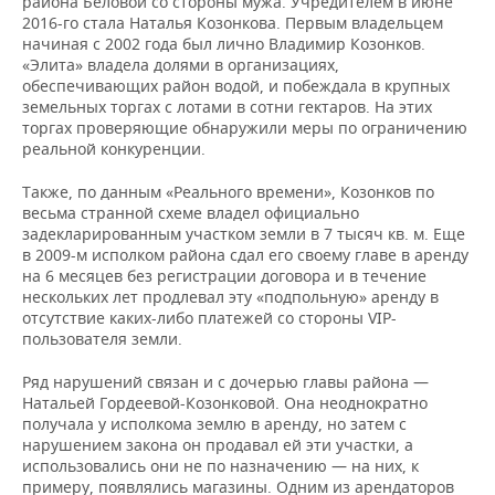
района Беловой со стороны мужа. Учредителем в июне
2016-го стала Наталья Козонкова. Первым владельцем
начиная с 2002 года был лично Владимир Козонков.
«Элита» владела долями в организациях,
обеспечивающих район водой, и побеждала в крупных
земельных торгах с лотами в сотни гектаров. На этих
торгах проверяющие обнаружили меры по ограничению
реальной конкуренции.
Также, по данным «Реального времени», Козонков по
весьма странной схеме владел официально
задекларированным участком земли в 7 тысяч кв. м. Еще
в 2009-м исполком района сдал его своему главе в аренду
на 6 месяцев без регистрации договора и в течение
нескольких лет продлевал эту «подпольную» аренду в
отсутствие каких-либо платежей со стороны VIP-
пользователя земли.
Ряд нарушений связан и с дочерью главы района —
Натальей Гордеевой-Козонковой. Она неоднократно
получала у исполкома землю в аренду, но затем с
нарушением закона он продавал ей эти участки, а
использовались они не по назначению — на них, к
примеру, появлялись магазины. Одним из арендаторов