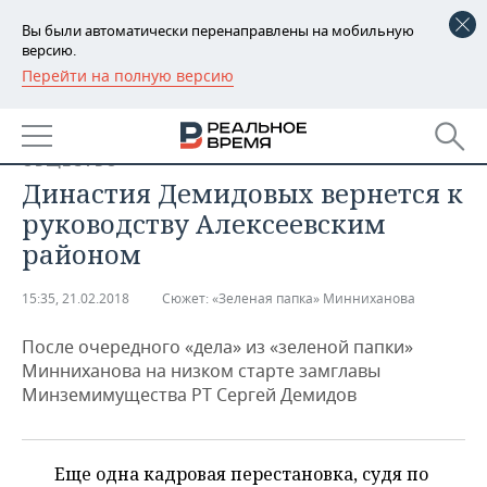
Вы были автоматически перенаправлены на мобильную
версию.
Перейти на полную версию
РЕГИОНЫ
БАШКОРТОСТАН
НОВОСТИ
ОБЩЕСТВО
ТАТАРСТАН
АНАЛИТИКА
Династия Демидовых вернется к
руководству Алексеевским
УДМУРТИЯ
НОВОСТИ АНАЛИТИКИ
ЭКОНОМИКА
районом
ДЕКЛАРАЦИИ О ДОХОДАХ
НОВОСТИ ЭКОНОМИКИ
ПРОМЫШЛЕННОСТЬ
15:35, 21.02.2018
Сюжет:
«Зеленая папка» Минниханова
КОРОЛИ ГОСЗАКАЗА ПФО
ФИНАНСЫ
НОВОСТИ
НЕДВИЖИМОСТЬ
ПРОМЫШЛЕННОСТИ
После очередного «дела» из «зеленой папки»
Минниханова на низком старте замглавы
ВУЗЫ ТАТАРСТАНА
БАНКИ
НОВОСТИ НЕДВИЖИМОСТИ
АВТО
Минземимущества РТ Сергей Демидов
АГРОПРОМ
КОМУ ПРИНАДЛЕЖАТ
БЮДЖЕТ
НОВОСТИ АВТО
БИЗНЕС
ТОРГОВЫЕ ЦЕНТРЫ
МАШИНОСТРОЕНИЕ
ТАТАРСТАНА
Еще одна кадровая перестановка, судя по
ИНВЕСТИЦИИ
НОВОСТИ БИЗНЕСА
ТЕХНОЛОГИИ