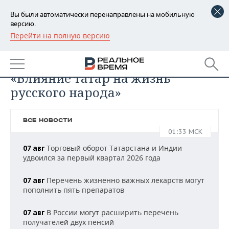
Вы были автоматически перенаправлены на мобильную
версию.
Перейти на полную версию
РЕГИОНЫ
БАШКОРТОСТАН
НОВОСТИ
«Влияние татар на жизнь
ТАТАРСТАН
АНАЛИТИКА
русского народа»
УДМУРТИЯ
НОВОСТИ АНАЛИТИКИ
ЭКОНОМИКА
ВСЕ НОВОСТИ
ДЕКЛАРАЦИИ О ДОХОДАХ
НОВОСТИ ЭКОНОМИКИ
ПРОМЫШЛЕННОСТЬ
01:33 МСК
Торговый оборот Татарстана и Индии
07 авг
КОРОЛИ ГОСЗАКАЗА ПФО
ФИНАНСЫ
НОВОСТИ
НЕДВИЖИМОСТЬ
удвоился за первый квартал 2026 года
ПРОМЫШЛЕННОСТИ
ВУЗЫ ТАТАРСТАНА
БАНКИ
НОВОСТИ НЕДВИЖИМОСТИ
АВТО
Перечень жизненно важных лекарств могут
07 авг
АГРОПРОМ
пополнить пять препаратов
КОМУ ПРИНАДЛЕЖАТ
БЮДЖЕТ
НОВОСТИ АВТО
БИЗНЕС
ТОРГОВЫЕ ЦЕНТРЫ
МАШИНОСТРОЕНИЕ
В России могут расширить перечень
07 авг
ТАТАРСТАНА
получателей двух пенсий
ИНВЕСТИЦИИ
НОВОСТИ БИЗНЕСА
ТЕХНОЛОГИИ