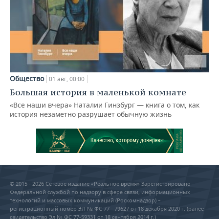
Общество
01 авг, 00:00
Большая история в маленькой комнате
«Все наши вчера» Наталии Гинзбург — книга о том, как
история незаметно разрушает обычную жизнь
© 2015 - 2026 Сетевое издание «Реальное время» Зарегистрировано
Федеральной службой по надзору в сфере связи, информационных
технологий и массовых коммуникаций (Роскомнадзор) –
регистрационный номер ЭЛ № ФС 77 - 79627 от 18 декабря 2020 г. (ранее
свидетельство Эл № ФС 77-59331 от 18 сентября 2014 г.)