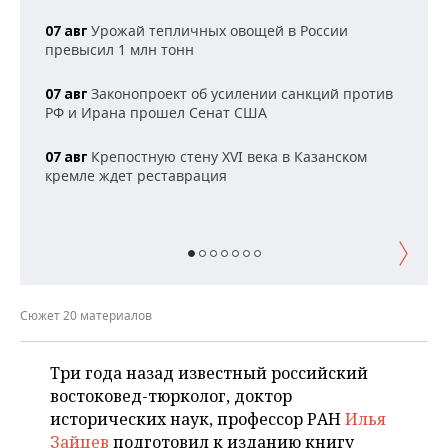
НЕФТЕХИМИЯ
Урожай тепличных овощей в России
07 авг
РОЗНИЧНАЯ ТОРГОВЛЯ
НОВОСТИ ТЕХНОЛОГИЙ
МЕРОПРИЯТИЯ
превысил 1 млн тонн
НЕФТЬ
ТРАНСПОРТ
IT
НОВОСТИ МЕРОПРИЯТИЙ
СПОРТ
Законопроект об усилении санкций против
07 авг
ОПК
РФ и Ирана прошел Сенат США
УСЛУГИ
МЕДИА
ВЫЕЗДНАЯ РЕДАКЦИЯ
НОВОСТИ СПОРТА
ОБЩЕСТВО
ЭНЕРГЕТИКА
Крепостную стену XVI века в Казанском
07 авг
ТЕЛЕКОММУНИКАЦИИ
БИЗНЕС-БРАНЧИ
ФУТБОЛ
НОВОСТИ ОБЩЕСТВА
ФОТОГАЛЕРЕЯ
кремле ждет реставрация
ONLINE-КОНФЕРЕНЦИИ
ХОККЕЙ
ВЛАСТЬ
СЮЖЕТЫ
ОТКРЫТАЯ ЛЕКЦИЯ
БАСКЕТБОЛ
ИНФРАСТРУКТУРА
СПРАВОЧНИК
ВОЛЕЙБОЛ
ИСТОРИЯ
СПИСОК ПЕРСОН
ПОЛНАЯ ВЕРСИЯ
Сюжет 20 материалов
КИБЕРСПОРТ
КУЛЬТУРА
СПИСОК КОМПАНИЙ
Три года назад известный российский
востоковед-тюрколог, доктор
ФИГУРНОЕ КАТАНИЕ
МЕДИЦИНА
исторических наук, профессор РАН
Илья
Зайцев
подготовил к изданию книгу