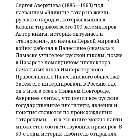
ВОДНЫЕ ВИДЫ СПОРТА
ОБРАЗОВАНИЕ
Сергея Аверкиева (1886—1963) под
названием «Влияние татар на жизнь
ХОККЕЙ С МЯЧОМ
ПРОИСШЕСТВИЯ
русского народа», которая вышла в
Казани тиражом всего 100 экземпляров.
Автор книги, историк-энтузиаст и
«татарофил», до начала Первой мировой
войны работал в Палестине (сначала в
Дамаске учителем русской школы, позже
в Назарете помощником инспектора
начальных школ Императорского
Православного Палестинского общества).
Затем его интернировали в Россию, где
он в итоге осел в Нижнем Новгороде.
Аверкиев считал, что почти все русские
государственные институты, явления и
понятия являются по происхождению
татарскими — и в его книге можно найти
множество соответствующих примеров. В
50-е годы историк-любитель отправлял