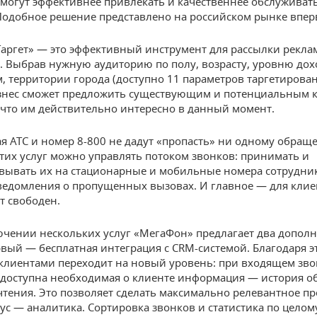
могут эффективнее привлекать и качественнее обслуживат
Подобное решение представлено на российском рынке впер
аргет» — это эффективный инструмент для рассылки рекл
 Выбрав нужную аудиторию по полу, возрасту, уровню дох
, территории города (доступно 11 параметров таргетирова
знес сможет предложить существующим и потенциальным 
 что им действительно интересно в данный момент.
я АТС и номер 8-800 не дадут «пропасть» ни одному обращ
их услуг можно управлять потоком звонков: принимать и
вывать их на стационарные и мобильные номера сотрудни
ведомления о пропущенных вызовах. И главное — для клие
т свободен.
чении нескольких услуг «МегаФон» предлагает два допол
рвый — бесплатная интеграция с CRM-системой. Благодаря э
клиентами переходит на новый уровень: при входящем зво
доступна необходимая о клиенте информация — история о
чтения. Это позволяет сделать максимально релевантное п
ус — аналитика. Сортировка звонков и статистика по целом