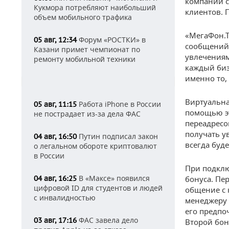
компании с
Кукмора потребляют наибольший
клиентов. 
объем мобильного трафика
«МегаФон.Т
Форум «РОСТКИ» в
05 авг, 12:34
сообщений.
Казани примет чемпионат по
увлечениям
ремонту мобильной техники
каждый би
именно то,
Виртуальна
Работа iPhone в России
05 авг, 11:15
помощью эт
не пострадает из-за дела ФАС
переадресо
получать у
Путин подписал закон
04 авг, 16:50
всегда буде
о легальном обороте криптовалют
в России
При подклю
В «Максе» появился
04 авг, 16:25
бонуса. Пе
цифровой ID для студентов и людей
общение с 
с инвалидностью
менеджеру 
его предпо
ФАС завела дело
03 авг, 17:16
Второй бон