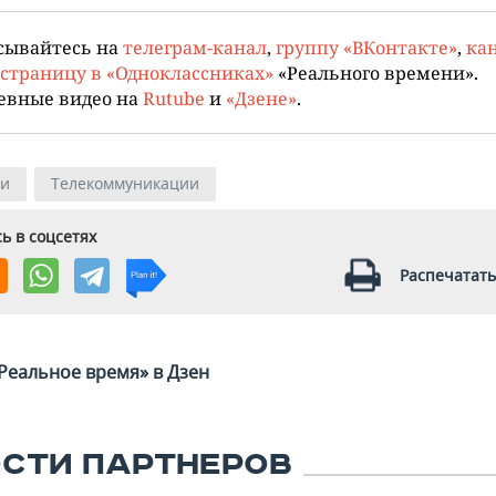
сывайтесь на
телеграм-канал
,
группу «ВКонтакте»
,
кан
страницу в «Одноклассниках»
«Реального времени».
евные видео на
Rutube
и
«Дзене»
.
ии
Телекоммуникации
ь в соцсетях
Распечатать
Реальное время» в Дзен
СТИ ПАРТНЕРОВ