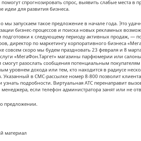
 помогут спрогнозировать спрос, выявить слабые места в п
е идеи для развития бизнеса.
о мы запускаем такое предложение в начале года. Это удач
зации бизнес-процессов и поиска новых рекламных возмож
 подготовки к следующему периоду активных продаж, — п
ров, директор по маркетингу корпоративного бизнеса «Мег
же совсем скоро мы будем праздновать 23 февраля и 8 марта
слуги «МегаФон.Таргет» магазины парфюмерии или салон
 смогут разослать сообщения потенциальным покупателям 
ым уровнем дохода или тем, кто находится в радиусе неск
. Указанный в СМС-рассылке номер 8-800 позволит клиента
и узнать подробности. Виртуальная АТС перенаправит вызо
 менеджера, если телефон администратора занят или не отв
о предложении.
й материал