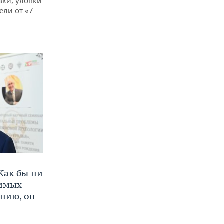
вки, уловки
ли от «7
Как бы ни
нимых
ению, он