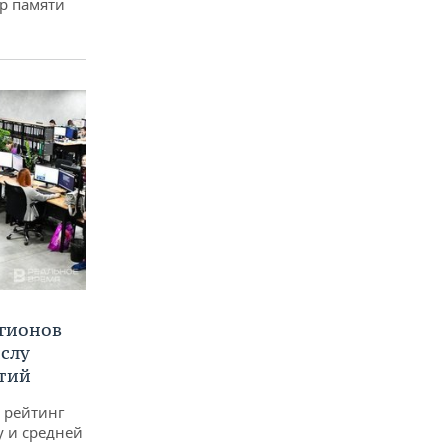
р памяти
егионов
ислу
тий
 рейтинг
у и средней