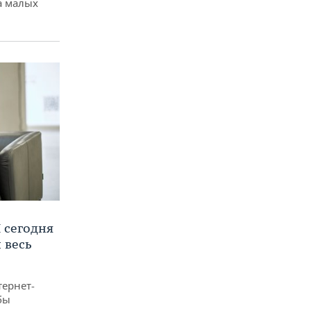
а малых
 сегодня
 весь
тернет-
бы