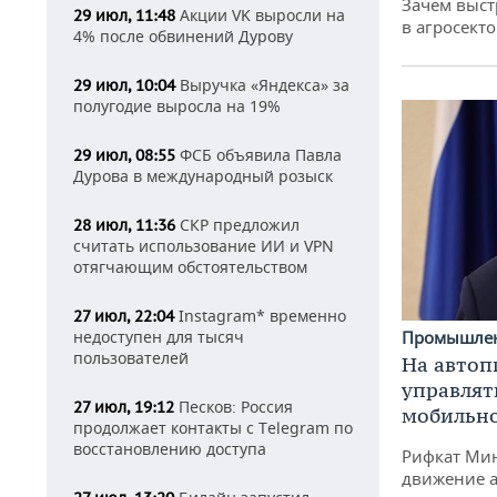
Зачем выст
Акции VK выросли на
29 июл, 11:48
в агросекто
4% после обвинений Дурову
Выручка «Яндекса» за
29 июл, 10:04
полугодие выросла на 19%
ФСБ объявила Павла
29 июл, 08:55
Дурова в международный розыск
СКР предложил
28 июл, 11:36
считать использование ИИ и VPN
отягчающим обстоятельством
Instagram* временно
27 июл, 22:04
недоступен для тысяч
Промышле
пользователей
На автоп
управлят
Песков: Россия
27 июл, 19:12
мобильн
продолжает контакты с Telegram по
восстановлению доступа
Рифкат Мин
движение а