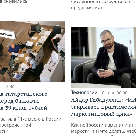
в снизились
численности сотрудников н
предприятиях
а
14:40
Технологии
а татарстанского
04 авг, 00:00
Айдар Гибадуллин: «ИИ
перед банками
закрывает практически
а 39 млрд рублей
маркетинговый цикл»
заняла 11-е место в России
просроченной
Как нейросети изменили ин
ости
маркетинг и что делать, что