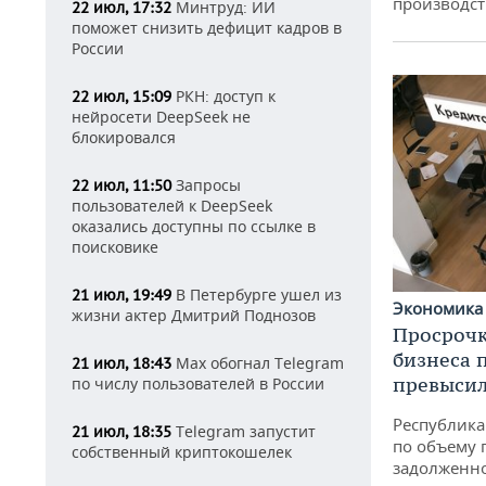
производст
Минтруд: ИИ
22 июл, 17:32
поможет снизить дефицит кадров в
России
РКН: доступ к
22 июл, 15:09
нейросети DeepSeek не
блокировался
Запросы
22 июл, 11:50
пользователей к DeepSeek
оказались доступны по ссылке в
поисковике
В Петербурге ушел из
21 июл, 19:49
Экономик
жизни актер Дмитрий Поднозов
Просрочк
бизнеса 
Max обогнал Telegram
21 июл, 18:43
превысил
по числу пользователей в России
Республика 
Telegram запустит
21 июл, 18:35
по объему 
собственный криптокошелек
задолженн