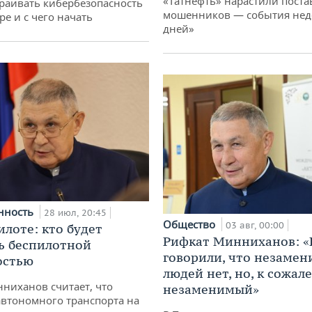
«Татнефть» нарастили поста
раивать кибербезопасность
мошенников — события неде
ре и с чего начать
дней»
нность
28 июл, 20:45
Общество
03 авг, 00:00
илоте: кто будет
Рифкат Минниханов: «
ь беспилотной
говорили, что незаме
остью
людей нет, но, к сожал
ниханов считает, что
незаменимый»
втономного транспорта на