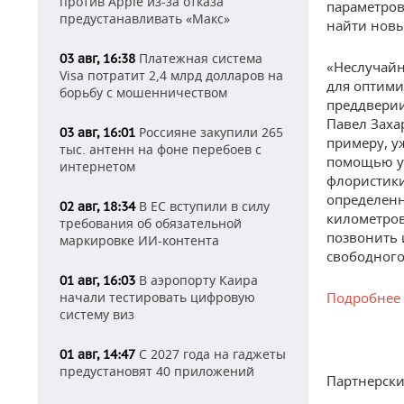
против Apple из-за отказа
параметров
предустанавливать «Макс»
найти новы
Платежная система
03 авг, 16:38
«Неслучайн
Visa потратит 2,4 млрд долларов на
для оптими
борьбу с мошенничеством
преддверии
Павел Заха
Россияне закупили 265
03 авг, 16:01
примеру, у
тыс. антенн на фоне перебоев с
помощью у
интернетом
флористики
определенн
В ЕС вступили в силу
02 авг, 18:34
километров
требования об обязательной
позвонить 
маркировке ИИ-контента
свободного
В аэропорту Каира
01 авг, 16:03
начали тестировать цифровую
Подробнее
систему виз
С 2027 года на гаджеты
01 авг, 14:47
предустановят 40 приложений
Партнерски