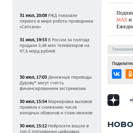
Подпи
РЖД показали
31 июл, 20:08
MAX
и
первого в мире робота-проводника
Ежедн
«Сапсана»
В России за полгода
31 июл, 19:53
продали 3,48 млн телевизоров на
Технолог
97,6 млрд рублей
Поделитес
Денежные переводы
30 июл, 17:03
Дурову* могут счесть
финансированием экстремизма
«
Маркировка вызовов
30 июл, 15:54
привела к снижению числа
холодных обзвонов и спам-звонков
НОВО
Нейросети вошли в
30 июл, 15:12
топ-5 популярных цифровых