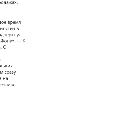
родажах,
ное время
ностей в
одчеркнул
аФона». — К
. С
ы
с
ольких
м сразу
в на
ечает».