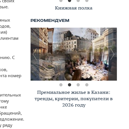
ь своих
вые.
Книжная полка
амных
одов,
ния)
клиентам
ению. С
ков,
нта номер
Премиальное жилье в Казани:
нительных
тренды, критерии, покупатели в
тому
2026 году
нке
бращений,
редложение.
у ряду