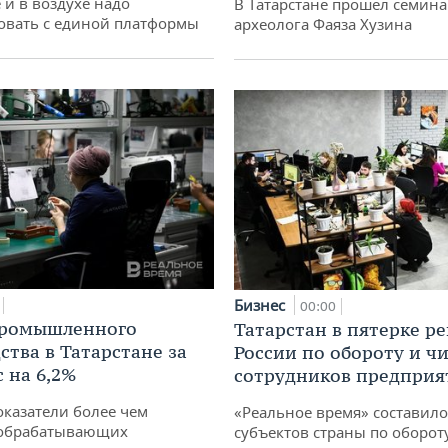
 и в воздухе надо
В Татарстане прошел семина
овать с единой платформы
археолога Фаяза Хузина
Бизнес
00:00
промышленного
Татарстан в пятерке р
ства в Татарстане за
России по обороту и ч
 на 6,2%
сотрудников предприя
оказатели более чем
«Реальное время» составило
обрабатывающих
субъектов страны по оборот