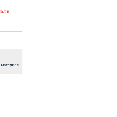
ал в
 материал