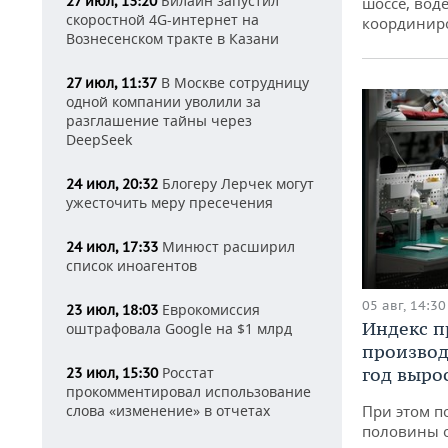
Билайн запустил
27 июл, 13:20
шоссе, воде
скоростной 4G-интернет на
координир
Вознесенском тракте в Казани
В Москве сотрудницу
27 июл, 11:37
одной компании уволили за
разглашение тайны через
DeepSeek
Блогеру Лерчек могут
24 июл, 20:32
ужесточить меру пресечения
Минюст расширил
24 июл, 17:33
список иноагентов
05 авг, 14:30
Еврокомиссия
23 июл, 18:03
Индекс 
оштрафовала Google на $1 млрд
производ
Росстат
год вырос
23 июл, 15:30
прокомментировал использование
слова «изменение» в отчетах
При этом п
половины 