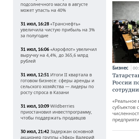
подсолнечного масла в августе
может упасть на 40%
«Транснефть»
31 июл, 16:28
увеличила чистую прибыль на 3%
за полугодие
«Аэрофлот» увеличил
31 июл, 16:06
выручку на 4,4%, до 365,6 млрд
рублей
Бизнес
00
Итоги II квартала в
Татарста
31 июл, 12:51
готовом бизнесе: сферы аренды и
России п
сельского хозяйства — лидеры по
сотрудни
росту спроса в Казани
«Реальное 
Wildberries
31 июл, 10:09
субъектов 
приостановил инвестпрограмму,
численност
чтобы поддержать продавцов
предприят
Задержан основной
30 июл, 21:42
акционер группы «Эфко» Валерий