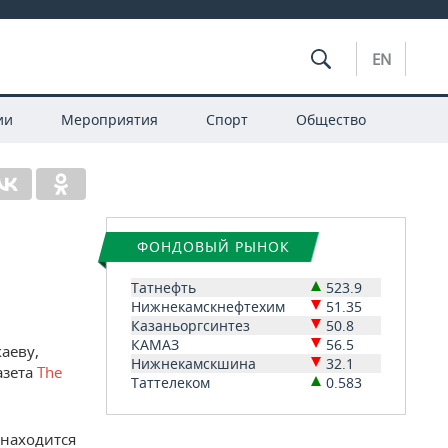
EN
ии
Мероприятия
Спорт
Общество
ФОНДОВЫЙ РЫНОК
Татнефть
523.9
Нижнекамскнефтехим
51.35
Казаньоргсинтез
50.8
КАМАЗ
56.5
аеву,
Нижнекамскшина
32.1
азета
The
Таттелеком
0.583
 находится