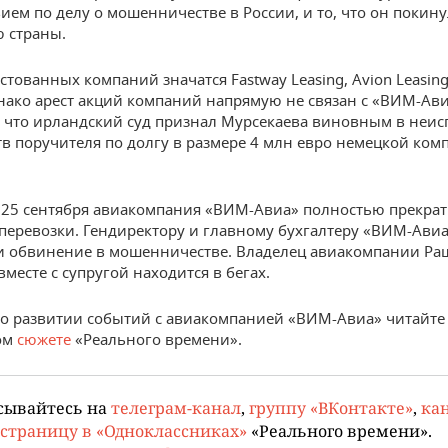
вием по делу о мошенничестве в России, и то, что он покин
 страны.
стованных компаний значатся Fastway Leasing, Avion Leasing L
днако арест акций компаний напрямую не связан с «ВИМ-Ави
, что ирландский суд признал Мурсекаева виновным в неи
тв поручителя по долгу в размере 4 млн евро немецкой ко
25 сентября авиакомпания «ВИМ-Авиа» полностью прекра
перевозки. Гендиректору и главному бухгалтеру «ВИМ-Ави
 обвинение в мошенничестве. Владелец авиакомпании Ра
месте с супругой находится в бегах.
о развитии событий с авиакомпанией «ВИМ-Авиа» читайте
ом
сюжете
«Реального времени».
сывайтесь на
телеграм-канал
,
группу «ВКонтакте»
,
кан
страницу в «Одноклассниках»
«Реального времени».