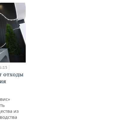
6:15
т отходы
ия
вис»
ть
ества из
водства