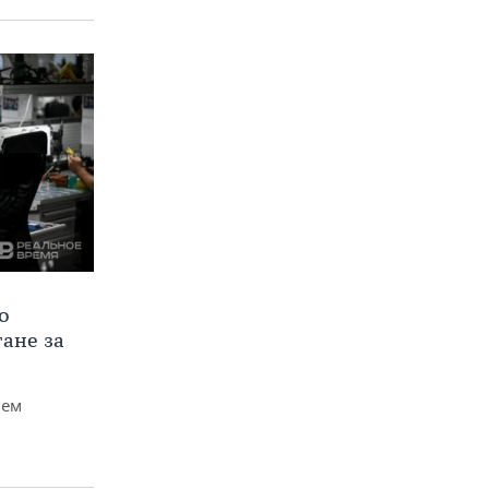
о
тане за
чем