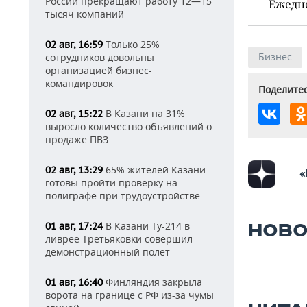
России прекращают работу 12—15
Ежедн
тысяч компаний
Только 25%
02 авг, 16:59
Бизнес
сотрудников довольны
организацией бизнес-
командировок
Поделитес
В Казани на 31%
02 авг, 15:22
выросло количество объявлений о
продаже ПВЗ
65% жителей Казани
02 авг, 13:29
«
готовы пройти проверку на
полиграфе при трудоустройстве
В Казани Ту-214 в
01 авг, 17:24
НОВО
ливрее Третьяковки совершил
демонстрационный полет
Финляндия закрыла
01 авг, 16:40
ворота на границе с РФ из-за чумы