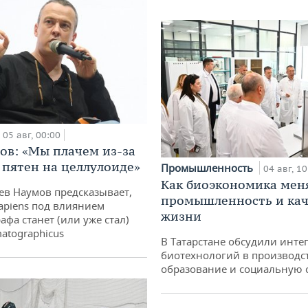
05 авг, 00:00
ов: «Мы плачем из-за
 пятен на целлулоиде»
Промышленность
04 авг, 10
Как биоэкономика мен
ев Наумов предсказывает,
промышленность и кач
apiens под влиянием
жизни
афа станет (или уже стал)
atographicus
В Татарстане обсудили инт
биотехнологий в производс
образование и социальную 