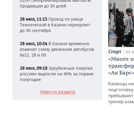
Ozon синхронизировали выплаты
продавцам до 30 дней
Проезд по улице
28 июл, 11:15
Технической в Казани перекроют
до 30 сентября
В Казани временно
28 июл, 10:56
изменят схему движения автобусов
Спорт
05 а
№22, 28 и 89
«Много з
трансфер
Зарубежные покупки
28 июл, 09:18
«Ак Барс
россиян выросли на 40% за первое
полугодие
Казанцы на
подготовку
Новости раздела
пребывают 
тренер ко