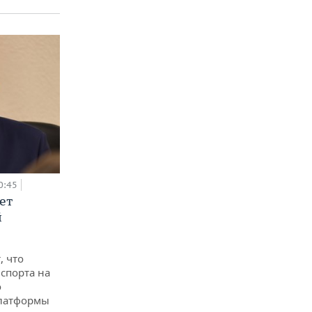
0:45
ет
й
, что
спорта на
о
платформы