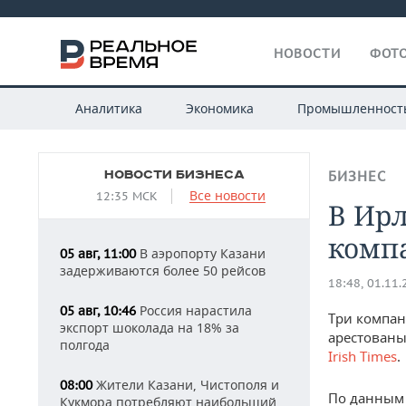
НОВОСТИ
ФОТО
Аналитика
Экономика
Промышленност
НОВОСТИ БИЗНЕСА
БИЗНЕС
Все новости
12:35 МСК
В Ир
комп
В аэропорту Казани
05 авг, 11:00
задерживаются более 50 рейсов
18:48, 01.11
Россия нарастила
05 авг, 10:46
Три компан
экспорт шоколада на 18% за
арестованы
полгода
Irish Times
.
Жители Казани, Чистополя и
08:00
По данным 
Кукмора потребляют наибольший