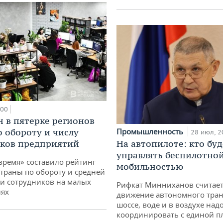
:00
н в пятерке регионов
о обороту и числу
Промышленность
28 июл, 2
ков предприятий
На автопилоте: кто буд
управлять беспилотно
время» составило рейтинг
мобильностью
страны по обороту и средней
и сотрудников на малых
Рифкат Минниханов считает
иях
движение автономного тран
шоссе, воде и в воздухе над
координировать с единой 