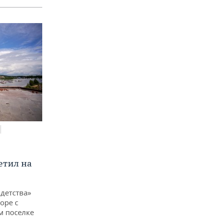
етил на
детства»
оре с
м поселке