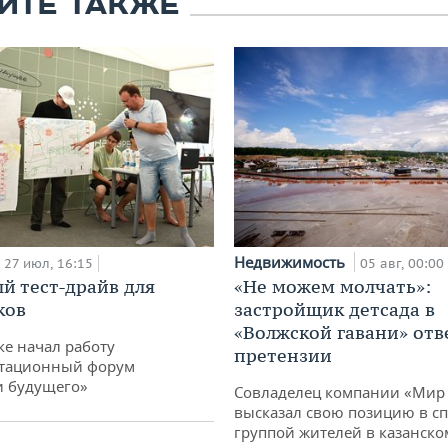
ЙТЕ ТАКЖЕ
Недвижимость
27 июл, 16:15
05 авг, 00:00
й тест-драйв для
«Не можем молчать»:
ков
застройщик детсада в
«Волжской гавани» отв
ке начал работу
претензии
тационный форум
и будущего»
Совладелец компании «Мир 
высказал свою позицию в сп
группой жителей в казанско