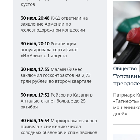
Кустов
РЖД ответили на
30 июл, 20:48
заявление Армении по
железнодорожной концессии
Росавиация
30 июл, 20:10
аннулировала сертификат
«ИжАвиа» с 1 августа
Общество
Малый бизнес
30 июл, 17:55
заключил госконтрактов на 2,73
Топливны
трлн рублей во втором квартале
преодоле
Патриарх К
Рейсов из Казани в
30 июл, 17:32
«Татнефть»
Анталью станет больше до 25
октября
мошенников
дней»
Маркировка вызовов
30 июл, 15:54
привела к снижению числа
холодных обзвонов и спам-звонков