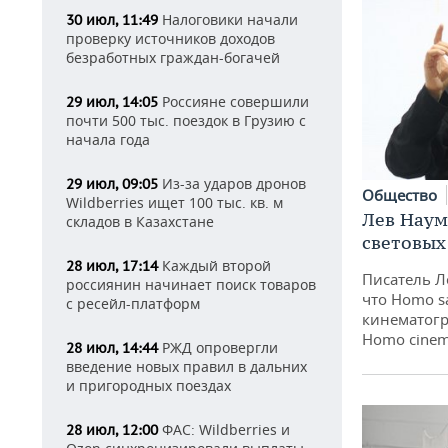
Налоговики начали
30 июл, 11:49
проверку источников доходов
безработных граждан-богачей
Россияне совершили
29 июл, 14:05
почти 500 тыс. поездок в Грузию с
начала года
Из-за ударов дронов
29 июл, 09:05
Общество
Wildberries ищет 100 тыс. кв. м
Лев Наум
складов в Казахстане
световых
Каждый второй
28 июл, 17:14
Писатель Л
россиянин начинает поиск товаров
что Homo s
с ресейл-платформ
кинематогр
Homo cinem
РЖД опровергли
28 июл, 14:44
введение новых правил в дальних
и пригородных поездах
ФАС: Wildberries и
28 июл, 12:00