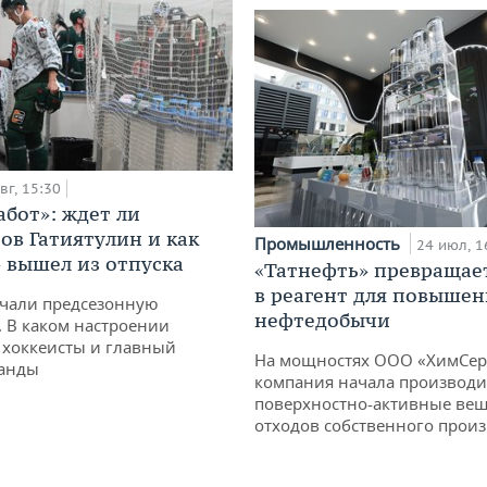
вг, 15:30
абот»: ждет ли
ов Гатиятулин и как
Промышленность
24 июл, 1
» вышел из отпуска
«Татнефть» превращае
в реагент для повышен
чали предсезонную
нефтедобычи
. В каком настроении
хоккеисты и главный
На мощностях ООО «ХимСер
манды
компания начала производи
поверхностно-активные вещ
отходов собственного произ