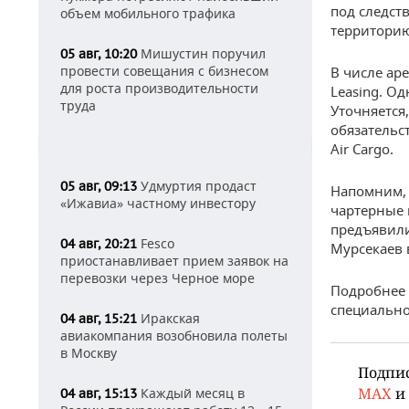
под следст
объем мобильного трафика
территорию
Мишустин поручил
05 авг, 10:20
провести совещания с бизнесом
В числе аре
для роста производительности
Leasing. О
труда
Уточняется
обязательс
Air Cargo.
Удмуртия продаст
05 авг, 09:13
Напомним, 
«Ижавиа» частному инвестору
чартерные 
предъявили
Fesco
04 авг, 20:21
Мурсекаев в
приостанавливает прием заявок на
перевозки через Черное море
Подробнее 
специальн
Иракская
04 авг, 15:21
авиакомпания возобновила полеты
в Москву
Подпи
MAX
и
Каждый месяц в
04 авг, 15:13