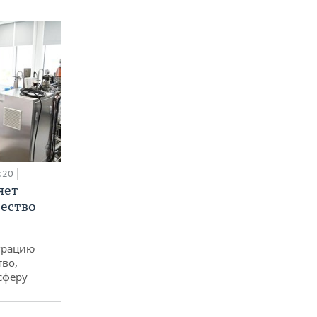
:20
яет
ество
еграцию
тво,
сферу