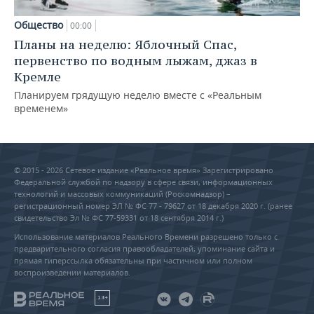
Общество
00:00
Планы на неделю: Яблочный Спас,
первенство по водным лыжам, джаз в
Кремле
Планируем грядущую неделю вместе с «Реальным
временем»
© 2015 - 2026 Сетевое издание «Реальное время» Зарегистрировано
Федеральной службой по надзору в сфере связи, информационных
технологий и массовых коммуникаций (Роскомнадзор) –
регистрационный номер ЭЛ № ФС 77 - 79627 от 18 декабря 2020 г. (ранее
свидетельство Эл № ФС 77-59331 от 18 сентября 2014 г.)
Использование материалов Реального Времени разрешено только с
предварительного согласия правообладателей, упоминание сайта и
прямая гиперссылка обязательны при частичном или полном
воспроизведении материалов.
18+