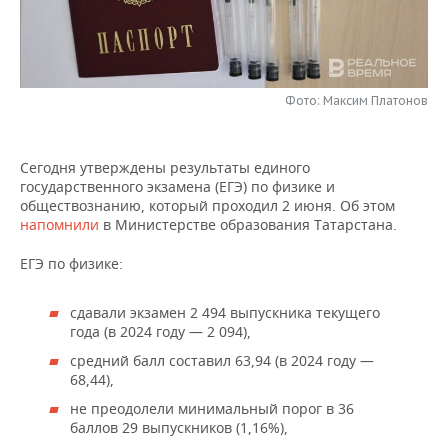
НЕФТЕХИМИЯ
РОЗНИЧНАЯ ТОРГОВЛЯ
НОВОСТИ ТЕХНОЛОГИЙ
МЕРОПРИЯТИЯ
НЕФТЬ
ТРАНСПОРТ
IT
НОВОСТИ МЕРОПРИЯТИЙ
СПОРТ
ОПК
Фото: Максим Платонов
УСЛУГИ
МЕДИА
ВЫЕЗДНАЯ РЕДАКЦИЯ
НОВОСТИ СПОРТА
ОБЩЕСТВО
ЭНЕРГЕТИКА
Сегодня утверждены результаты единого
ТЕЛЕКОММУНИКАЦИИ
БИЗНЕС-БРАНЧИ
ФУТБОЛ
НОВОСТИ ОБЩЕСТВА
ФОТОГАЛЕРЕЯ
государственного экзамена (ЕГЭ) по физике и
обществознанию, который проходил 2 июня. Об этом
ONLINE-КОНФЕРЕНЦИИ
ХОККЕЙ
ВЛАСТЬ
СЮЖЕТЫ
напомнили
в Министерстве образования Татарстана.
ЕГЭ по физике:
ОТКРЫТАЯ ЛЕКЦИЯ
БАСКЕТБОЛ
ИНФРАСТРУКТУРА
СПРАВОЧНИК
ВОЛЕЙБОЛ
ИСТОРИЯ
СПИСОК ПЕРСОН
сдавали экзамен 2 494 выпускника текущего
ПОЛНАЯ ВЕРСИЯ
года (в 2024 году — 2 094),
КИБЕРСПОРТ
КУЛЬТУРА
СПИСОК КОМПАНИЙ
средний балл составил 63,94 (в 2024 году —
68,44),
ФИГУРНОЕ КАТАНИЕ
МЕДИЦИНА
не преодолели минимальный порог в 36
баллов 29 выпускников (1,16%),