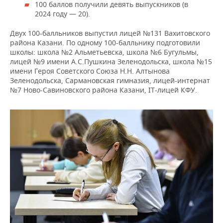
ВОДНЫЕ ВИДЫ СПОРТА
ОБРАЗОВАНИЕ
100 баллов получили девять выпускников (в
2024 году — 20).
ХОККЕЙ С МЯЧОМ
ПРОИСШЕСТВИЯ
Двух 100-балльников выпустил лицей №131 Вахитовского
района Казани. По одному 100-балльнику подготовили
школы: школа №2 Альметьевска, школа №6 Бугульмы,
лицей №9 имени А.С.Пушкина Зеленодольска, школа №15
имени Героя Советского Союза Н.Н. Алтынова
Зеленодольска, Сармановская гимназия, лицей-интернат
№7 Ново-Савиновского района Казани, IT-лицей КФУ.