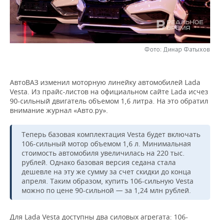
НЕФТЕХИМИЯ
РОЗНИЧНАЯ ТОРГОВЛЯ
НОВОСТИ ТЕХНОЛОГИЙ
МЕРОПРИЯТИЯ
НЕФТЬ
ТРАНСПОРТ
IT
НОВОСТИ МЕРОПРИЯТИЙ
СПОРТ
ОПК
Фото: Динар Фатыхов
УСЛУГИ
МЕДИА
ВЫЕЗДНАЯ РЕДАКЦИЯ
НОВОСТИ СПОРТА
ОБЩЕСТВО
ЭНЕРГЕТИКА
АвтоВАЗ изменил моторную линейку автомобилей Lada
ТЕЛЕКОММУНИКАЦИИ
БИЗНЕС-БРАНЧИ
ФУТБОЛ
НОВОСТИ ОБЩЕСТВА
ФОТОГАЛЕРЕЯ
Vesta. Из прайс-листов на официальном сайте Lada исчез
90-сильный двигатель объемом 1,6 литра. На это обратил
ONLINE-КОНФЕРЕНЦИИ
ХОККЕЙ
ВЛАСТЬ
СЮЖЕТЫ
внимание журнал «Авто.ру».
ОТКРЫТАЯ ЛЕКЦИЯ
БАСКЕТБОЛ
ИНФРАСТРУКТУРА
СПРАВОЧНИК
Теперь базовая комплектация Vesta будет включать
106-сильный мотор объемом 1,6 л. Минимальная
стоимость автомобиля увеличилась на 220 тыс.
ВОЛЕЙБОЛ
ИСТОРИЯ
СПИСОК ПЕРСОН
ПОЛНАЯ ВЕРСИЯ
рублей. Однако базовая версия седана стала
дешевле на эту же сумму за счет скидки до конца
КИБЕРСПОРТ
КУЛЬТУРА
СПИСОК КОМПАНИЙ
апреля. Таким образом, купить 106-сильную Vesta
можно по цене 90-сильной — за 1,24 млн рублей.
ФИГУРНОЕ КАТАНИЕ
МЕДИЦИНА
Для Lada Vesta доступны два силовых агрегата: 106-