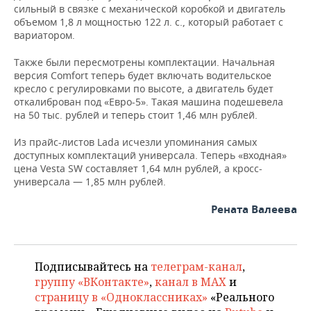
ВОДНЫЕ ВИДЫ СПОРТА
ОБРАЗОВАНИЕ
сильный в связке с механической коробкой и двигатель
объемом 1,8 л мощностью 122 л. с., который работает с
ХОККЕЙ С МЯЧОМ
ПРОИСШЕСТВИЯ
вариатором.
Также были пересмотрены комплектации. Начальная
версия Comfort теперь будет включать водительское
кресло с регулировками по высоте, а двигатель будет
откалиброван под «Евро-5». Такая машина подешевела
на 50 тыс. рублей и теперь стоит 1,46 млн рублей.
Из прайс-листов Lada исчезли упоминания самых
доступных комплектаций универсала. Теперь «входная»
цена Vesta SW составляет 1,64 млн рублей, а кросс-
универсала — 1,85 млн рублей.
Рената Валеева
Подписывайтесь на
телеграм-канал
,
группу «ВКонтакте»
,
канал в MAX
и
страницу в «Одноклассниках»
«Реального