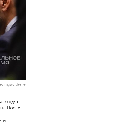
команда».
а входят
ть. После
и и