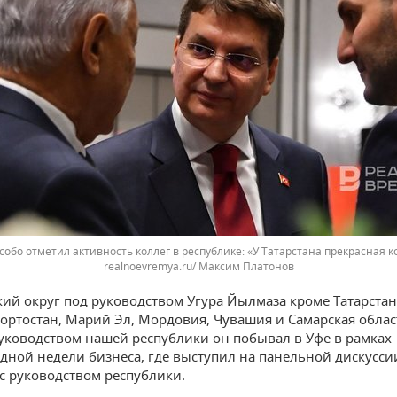
собо отметил активность коллег в республике: «У Татарстана прекрасная 
realnoevremya.ru/ Максим Платонов
кий округ под руководством Угура Йылмаза кроме Татарстан
ортостан, Марий Эл, Мордовия, Чувашия и Самарская облас
руководством нашей республики он побывал в Уфе в рамках
ной недели бизнеса, где выступил на панельной дискусси
 с руководством республики.