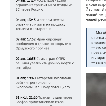
Россельхознадзор
04 авг, 17:14
в ходе вст
ограничит транзит мяса птицы из
Йылмаз. В 
ЕС через Россию
новый импу
нашей респ
«Газпром нефть»
04 авг, 13:43
отменила лимиты на продажу
топлива в Татарстане
— Мы об
с точки
Иран опроверг
02 авг, 17:52
внешнет
сообщения о сделке по открытию
— это се
Ормузского пролива
превыси
и стара
Семь стран ОПЕК+
02 авг, 16:33
— заяви
решили увеличить добычу нефти с
сентября
Татарстан возглавил
01 авг, 19:40
рейтинг регионов по
биопромышленному потенциалу
Транзит судов через
31 июл, 21:20
Босфор приостановили из-за