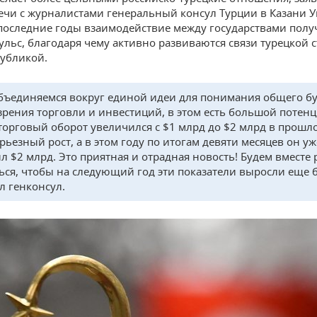
речи с журналистами генеральный консул Турции в Казани У
последние годы взаимодействие между государствами полу
льс, благодаря чему активно развиваются связи турецкой с
убликой.
ъединяемся вокруг единой идеи для понимания общего б
 зрения торговли и инвестиций, в этом есть большой потен
орговый оборот увеличился с $1 млрд до $2 млрд в прошл
рьезный рост, а в этом году по итогам девяти месяцев он уж
л $2 млрд. Это приятная и отрадная новость! Будем вместе 
ться, чтобы на следующий год эти показатели выросли еще 
л генконсул.