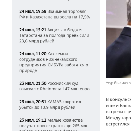
Взаимная торговля
24 июл, 19:58
РФ и Казахстана выросла на 17,5%
Акцизы в бюджет
24 июл, 15:21
Татарстана за полгода превысили
23,6 млрд рублей
Как семьи
24 июл, 11:20
сотрудников нижнекамского
предприятия СИБУРа заботятся о
природе
Российский суд
Угур Йылмаз о
23 июл, 21:30
взыскал с Rheinmetall 47 млн евро
В консульс
КАМАЗ сократил
23 июл, 20:51
еще и Башк
убыток до 13,9 млрд рублей
встречи с 
Международ
Малые хозяйства
23 июл, 19:12
встретился
получат новые гранты до 265 млн