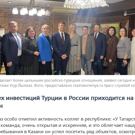
делает более цельными российско-турецкие отношения, заявил сегодня н
тами Угур Йылмаз.
предоставлено realnoevremya.ru пресс-службой к
ех инвестиций Турции в России приходится на
н
з особо отметил активность коллег в республике: «У Татарс
 команда, очень открытая и искренняя, и это облегчает нашу
ребывания в Казани он успел посетить ряд объектов, осмотр