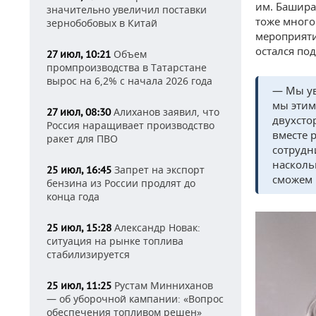
им. Башира
значительно увеличил поставки
тоже много
зернобобовых в Китай
мероприяти
остался по
Объем
27 июл, 10:21
промпроизводства в Татарстане
вырос на 6,2% с начала 2026 года
— Мы ув
мы этим
Алиханов заявил, что
27 июл, 08:30
двухсто
Россия наращивает производство
вместе 
ракет для ПВО
сотрудни
насколь
Запрет на экспорт
25 июл, 16:45
сможем 
бензина из России продлят до
конца года
Александр Новак:
25 июл, 15:28
ситуация на рынке топлива
стабилизируется
Рустам Минниханов
25 июл, 11:25
— об уборочной кампании: «Вопрос
обеспечения топливом решен»