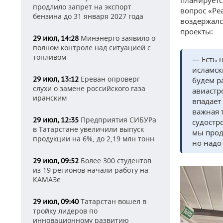
планируется
продлило запрет на экспорт
вопрос «Ре
бензина до 31 января 2027 года
воздержалс
проекты:
Минэнерго заявило о
29 июл, 14:28
полном контроле над ситуацией с
топливом
— Есть 
исламск
Ереван опроверг
29 июл, 13:12
будем р
слухи о замене российского газа
авиастр
иранским
впадает
важная 
Предприятия СИБУРа
29 июл, 12:35
судостр
в Татарстане увеличили выпуск
мы прод
продукции на 6%, до 2,19 млн тонн
но надо
Более 300 студентов
29 июл, 09:52
из 19 регионов начали работу на
КАМАЗе
Татарстан вошел в
29 июл, 09:40
тройку лидеров по
инновационному развитию