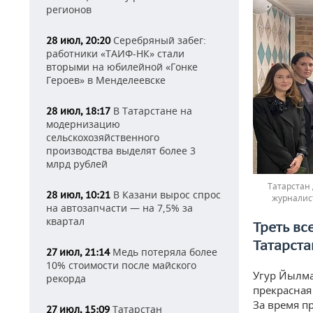
регионов
Серебряный забег:
28 июл, 20:20
работники «ТАИФ-НК» стали
вторыми на юбилейной «Гонке
Героев» в Менделеевске
В Татарстане на
28 июл, 18:17
модернизацию
сельскохозяйственного
производства выделят более 3
млрд рублей
Татарстан 
В Казани вырос спрос
28 июл, 10:21
журналис
на автозапчасти — на 7,5% за
квартал
Треть вс
Татарста
Медь потеряла более
27 июл, 21:14
10% стоимости после майского
Угур Йылма
рекорда
прекрасная
За время п
Татарстан
27 июл, 15:09