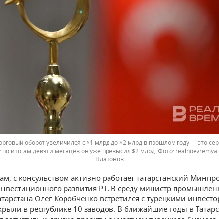
говый оборот увеличился с $1 млрд до $2 млрд в прошлом году — это сер
у по итогам девяти месяцев он уже превысил $2 млрд.
realnoevremya
Платонов
вам, с консульством активно работает татарстанский Минпр
инвестиционного развития РТ. В среду министр промышлен
атарстана Олег Коробченко встретился с турецкими инвесто
крыли в республике 10 заводов. В ближайшие годы в Татарс