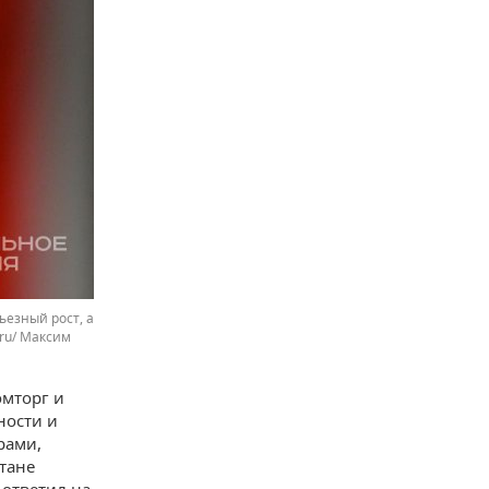
ьезный рост, а
.ru/ Максим
омторг и
ности и
рами,
тане