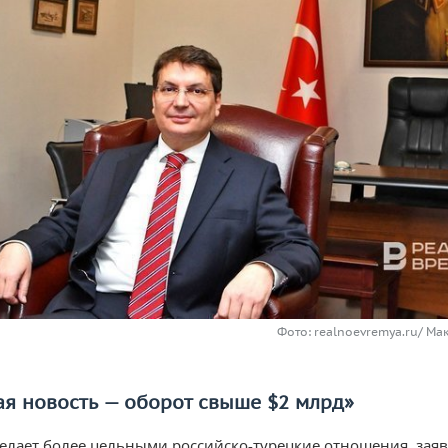
Фото: realnoevremya.ru/ М
я новость — оборот свыше $2 млрд»
делает более цельными российско-турецкие отношения, зая