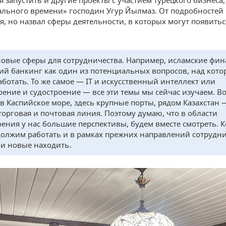
 запустить и другие проекты с участием турецкого бизнеса,
ального времени» господин Угур Йылмаз. От подробностей
я, но назвал сферы деятельности, в которых могут появитьс
новые сферы для сотрудничества. Например, исламские фин
ий банкинг как один из потенциальных вопросов, над кот
аботать. То же самое — IT и искусственный интеллект или
оение и судостроение — все эти темы мы сейчас изучаем. В
 в Каспийское море, здесь крупные порты, рядом Казахстан 
торговая и почтовая линия. Поэтому думаю, что в области
оения у нас большие перспективы, будем вместе смотреть. 
олжим работать и в рамках прежних направлений сотрудни
 и новые находить.