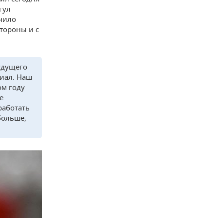
гул
чило
тороны и с
удущего
циал. Наш
ом году
е
работать
больше,