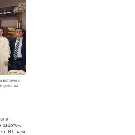
а встрече с
онсульства
тана
 работу».
еть ИТ-парк