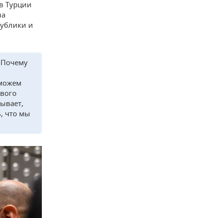
 в Турции
на
публики и
 Почему
 можем
ового
зывает,
, что мы