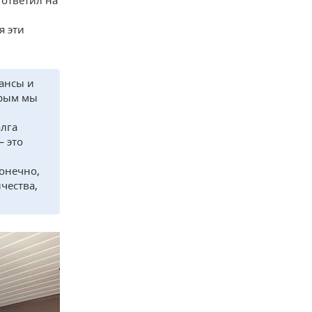
 ответил на
я эти
ансы и
орым мы
олга
— это
Конечно,
чества,