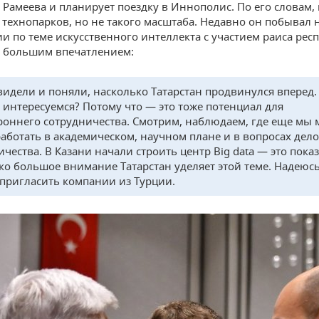
 Рамеева и планирует поездку в Иннополис. По его словам,
 технопарков, но не такого масштаба. Недавно он побывал 
и по теме искусственного интеллекта с участием раиса рес
д большим впечатлением:
идели и поняли, насколько Татарстан продвинулся вперед.
 интересуемся? Потому что — это тоже потенциал для
роннего сотрудничества. Смотрим, наблюдаем, где еще мы
работать в академическом, научном плане и в вопросах дел
чества. В Казани начали строить центр Big data — это пока
ко большое внимание Татарстан уделяет этой теме. Надеюсь
пригласить компании из Турции.