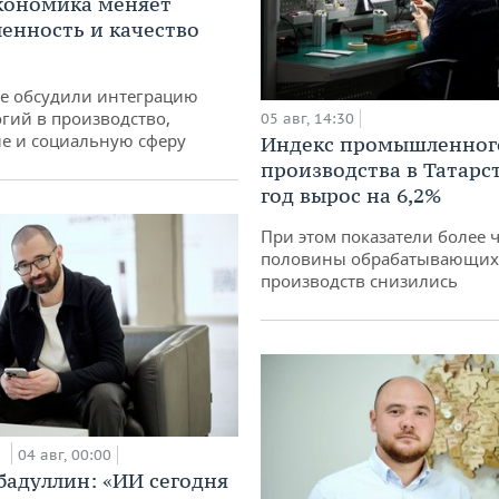
кономика меняет
нность и качество
не обсудили интеграцию
гий в производство,
05 авг, 14:30
е и социальную сферу
Индекс промышленног
производства в Татарс
год вырос на 6,2%
При этом показатели более 
половины обрабатывающих
производств снизились
и
04 авг, 00:00
бадуллин: «ИИ сегодня