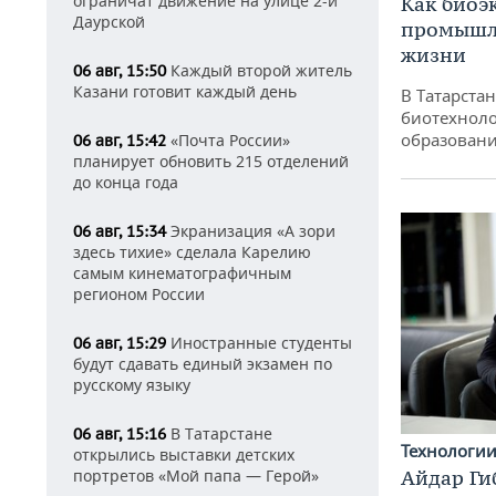
ограничат движение на улице 2-й
Как биоэ
Даурской
промышле
жизни
Каждый второй житель
06 авг, 15:50
Казани готовит каждый день
В Татарста
биотехноло
образовани
«Почта России»
06 авг, 15:42
планирует обновить 215 отделений
до конца года
Экранизация «А зори
06 авг, 15:34
здесь тихие» сделала Карелию
самым кинематографичным
регионом России
Иностранные студенты
06 авг, 15:29
будут сдавать единый экзамен по
русскому языку
В Татарстане
06 авг, 15:16
Технологи
открылись выставки детских
Айдар Ги
портретов «Мой папа — Герой»