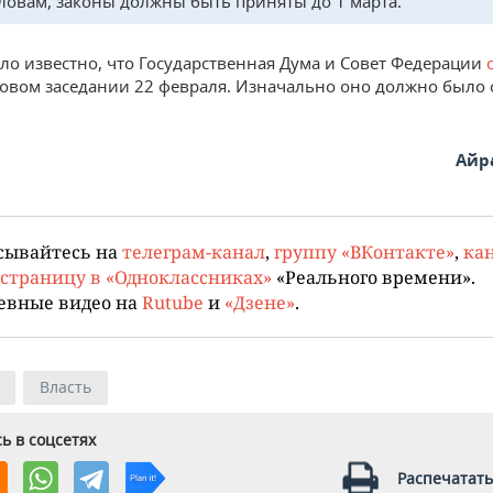
словам, законы должны быть приняты до 1 марта.
ало известно, что Государственная Дума и Совет Федерации
овом заседании 22 февраля. Изначально оно должно было 
Айр
сывайтесь на
телеграм-канал
,
группу «ВКонтакте»
,
кан
страницу в «Одноклассниках»
«Реального времени».
евные видео на
Rutube
и
«Дзене»
.
Власть
ь в соцсетях
Распечатать