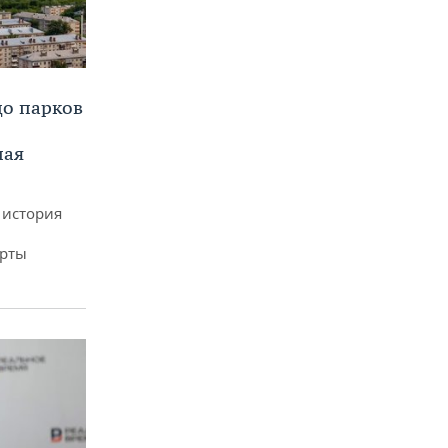
до парков
ная
 история
арты