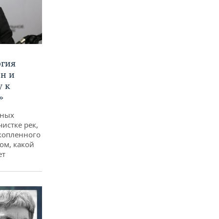
ргия
ан и
у к
»
дных
чистке рек,
копленного
ом, какой
ет