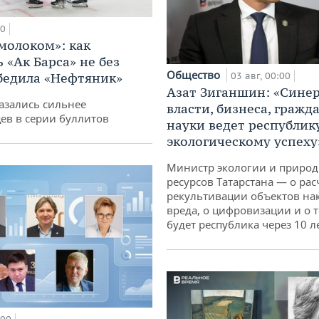
00
 молоком»: как
 «Ак Барса» не без
Общество
бедила «Нефтяник»
03 авг, 00:00
Азат Зиганшин: «Сине
азались сильнее
власти, бизнеса, гражд
ев в серии буллитов
науки ведет республик
экологическому успеху
Министр экологии и приро
ресурсов Татарстана — о рас
рекультивации объектов на
вреда, о цифровизации и о т
будет республика через 10 л