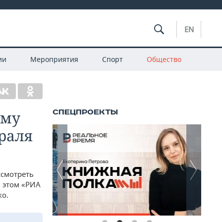
EN
ии
Мероприятия
Спорт
Общество
ему
раля
ссмотреть
б этом «РИА
ко.