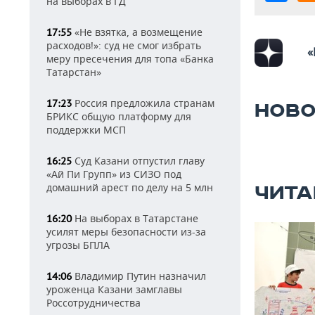
на выборах в ГД
«Не взятка, а возмещение
17:55
расходов!»: суд не смог избрать
«
меру пресечения для топа «Банка
Татарстан»
Россия предложила странам
17:23
НОВО
БРИКС общую платформу для
поддержки МСП
Суд Казани отпустил главу
16:25
«Ай Пи Групп» из СИЗО под
домашний арест по делу на 5 млн
ЧИТА
На выборах в Татарстане
16:20
усилят меры безопасности из-за
угрозы БПЛА
Владимир Путин назначил
14:06
уроженца Казани замглавы
Россотрудничества