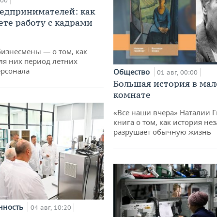
:00
едпринимателей: как
ете работу с кадрами
бизнесмены — о том, как
ля них период летних
ерсонала
Общество
01 авг, 00:00
Большая история в ма
комнате
«Все наши вчера» Наталии 
книга о том, как история не
разрушает обычную жизнь
нность
04 авг, 10:20