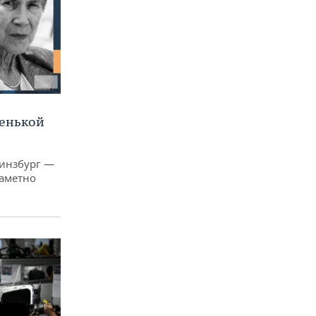
ленькой
Гинзбург —
заметно