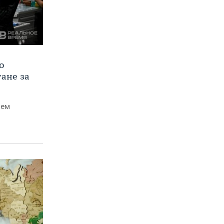
о
тане за
чем