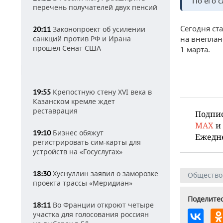
По его 
перечень получателей двух пенсий
Сегодня ст
Законопроект об усилении
20:11
санкций против РФ и Ирана
на внеплан
прошел Сенат США
1 марта.
Крепостную стену XVI века в
19:55
Казанском кремле ждет
реставрация
Подпи
MAX
и
Бизнес обяжут
19:10
Ежедн
регистрировать сим-карты для
устройств на «Госуслугах»
Хуснуллин заявил о заморозке
18:30
Общество
проекта трассы «Меридиан»
Поделитес
Во Франции откроют четыре
18:11
участка для голосования россиян