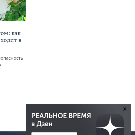
ом: как
ходит в
зопасность
ь
x