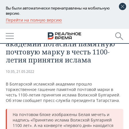
Вы были автоматически перенаправлены на мобильную
версию.
Перейти на полную версию
РЕГИОНЫ
ОБЩЕСТВО
В Болгарской исламской
БАШКОРТОСТАН
НОВОСТИ
академии погасили памятную
ТАТАРСТАН
АНАЛИТИКА
почтовую марку в честь 1100-
летия принятия ислама
УДМУРТИЯ
НОВОСТИ АНАЛИТИКИ
ЭКОНОМИКА
10:35, 21.05.2022
ДЕКЛАРАЦИИ О ДОХОДАХ
НОВОСТИ ЭКОНОМИКИ
ПРОМЫШЛЕННОСТЬ
В Болгарской исламской академии прошло
КОРОЛИ ГОСЗАКАЗА ПФО
ФИНАНСЫ
НОВОСТИ
НЕДВИЖИМОСТЬ
торжественное гашение памятной почтовой марки в
ПРОМЫШЛЕННОСТИ
честь 1100-летия принятия ислама Волжской Булгарией.
ВУЗЫ ТАТАРСТАНА
БАНКИ
НОВОСТИ НЕДВИЖИМОСТИ
АВТО
Об этом сообщает пресс-служба президента Татарстана.
АГРОПРОМ
КОМУ ПРИНАДЛЕЖАТ
БЮДЖЕТ
НОВОСТИ АВТО
БИЗНЕС
На почтовом блоке изображены Белая мечеть и
ТОРГОВЫЕ ЦЕНТРЫ
МАШИНОСТРОЕНИЕ
надпись «Принятию ислама Волжской Булгарией
ТАТАРСТАНА
1100 лет». А на конверте «первого дня» находится
ИНВЕСТИЦИИ
НОВОСТИ БИЗНЕСА
ТЕХНОЛОГИИ