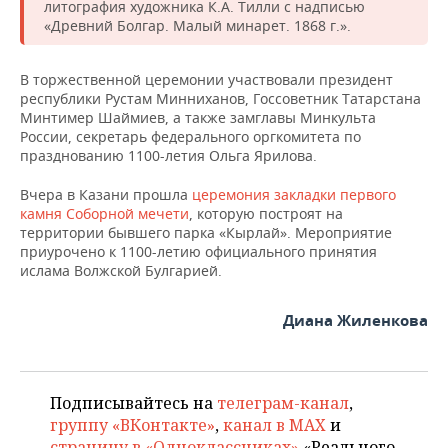
НЕФТЕХИМИЯ
литография художника К.А. Тилли с надписью
«Древний Болгар. Малый минарет. 1868 г.».
РОЗНИЧНАЯ ТОРГОВЛЯ
НОВОСТИ ТЕХНОЛОГИЙ
МЕРОПРИЯТИЯ
НЕФТЬ
В торжественной церемонии участвовали президент
ТРАНСПОРТ
IT
НОВОСТИ МЕРОПРИЯТИЙ
СПОРТ
ОПК
республики Рустам Минниханов, Госсоветник Татарстана
Минтимер Шаймиев, а также замглавы Минкульта
УСЛУГИ
МЕДИА
ВЫЕЗДНАЯ РЕДАКЦИЯ
НОВОСТИ СПОРТА
ОБЩЕСТВО
России, секретарь федерального оргкомитета по
ЭНЕРГЕТИКА
празднованию 1100-летия Ольга Ярилова.
ТЕЛЕКОММУНИКАЦИИ
БИЗНЕС-БРАНЧИ
ФУТБОЛ
НОВОСТИ ОБЩЕСТВА
ФОТОГАЛЕРЕЯ
Вчера в Казани прошла
церемония закладки первого
камня Соборной мечети
, которую построят на
ONLINE-КОНФЕРЕНЦИИ
ХОККЕЙ
ВЛАСТЬ
СЮЖЕТЫ
территории бывшего парка «Кырлай». Мероприятие
приурочено к 1100-летию официального принятия
ОТКРЫТАЯ ЛЕКЦИЯ
БАСКЕТБОЛ
ИНФРАСТРУКТУРА
СПРАВОЧНИК
ислама Волжской Булгарией.
ВОЛЕЙБОЛ
ИСТОРИЯ
СПИСОК ПЕРСОН
ПОЛНАЯ ВЕРСИЯ
Диана Жиленкова
КИБЕРСПОРТ
КУЛЬТУРА
СПИСОК КОМПАНИЙ
Подписывайтесь на
телеграм-канал
,
ФИГУРНОЕ КАТАНИЕ
МЕДИЦИНА
группу «ВКонтакте»
,
канал в MAX
и
страницу в «Одноклассниках»
«Реального