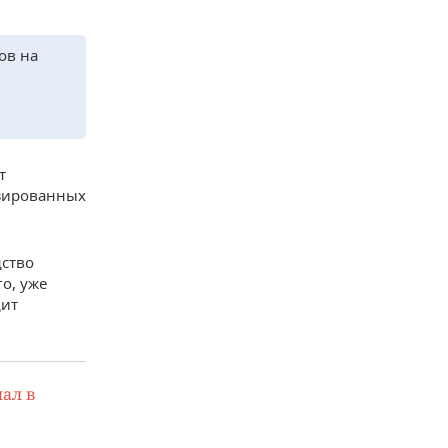
ов на
т
изированных
ство
о, уже
дит
ал в