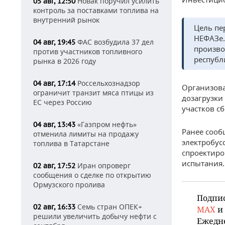
Новак поручил усилить
05 авг, 12:50
контроль за поставками топлива на
внутренний рынок
Цель пе
НЕФАЗе.
ФАС возбудила 37 дел
04 авг, 19:45
произво
против участников топливного
республ
рынка в 2026 году
Россельхознадзор
04 авг, 17:14
Организова
ограничит транзит мяса птицы из
дозагрузки
ЕС через Россию
участков сб
«Газпром нефть»
04 авг, 13:43
Ранее сооб
отменила лимиты на продажу
электробус
топлива в Татарстане
спроектиро
испытания.
Иран опроверг
02 авг, 17:52
сообщения о сделке по открытию
Ормузского пролива
Подпи
Семь стран ОПЕК+
02 авг, 16:33
MAX
и
решили увеличить добычу нефти с
Ежедн