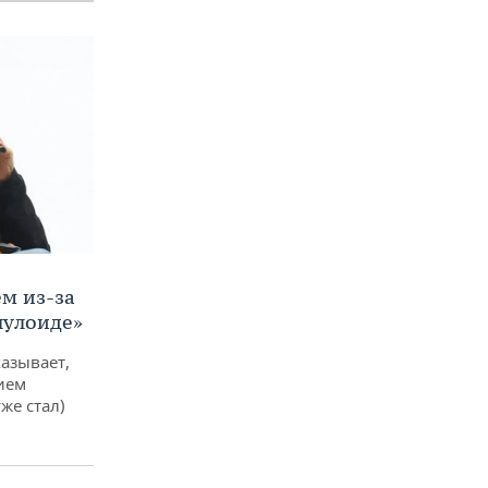
м из-за
лулоиде»
азывает,
ием
же стал)