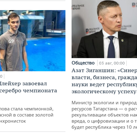
Общество
03 авг, 00:00
Азат Зиганшин: «Сине
00
власти, бизнеса, гражд
лейхер завоевал
науки ведет республик
 серебро чемпионата
экологическому успеху
Министр экологии и приро
пова стала чемпионкой,
ресурсов Татарстана — о рас
асной в составе золотой
рекультивации объектов на
нхронисток
вреда, о цифровизации и о т
будет республика через 10 л