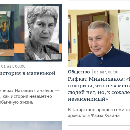
01 авг, 00:00
Общество
история в маленькой
03 авг, 00:00
Рифкат Минниханов: «
говорили, что незаме
вчера» Наталии Гинзбург —
людей нет, но, к сожал
, как история незаметно
незаменимый»
 обычную жизнь
В Татарстане прошел семина
археолога Фаяза Хузина