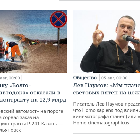
Общество
авг, 00:00
05 авг, 00:00
ку «Волго-
Лев Наумов: «Мы плаче
автодора» отказали в
световых пятен на цел
 контракту на 12,9 млрд
Писатель Лев Наумов предск
что Homo sapiens под влиян
овский автомост» на пороге
кинематографа станет (или у
 сорвал заказ на
Homo cinematographicus
цию трассы Р‑241 Казань —
льяновск