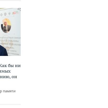
Как бы ни
нимых
ению, он
р памяти