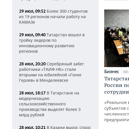
Более 300 студентов
29 июл, 09:52
из 19 регионов начали работу на
КАМАЗе
Татарстан вошел в
29 июл, 09:40
тройку лидеров по
инновационному развитию
регионов
Серебряный забег:
28 июл, 20:20
работники «ТАИФ-НК» стали
Бизнес
00
вторыми на юбилейной «Гонке
Татарста
Героев» в Менделеевске
России п
сотрудни
В Татарстане на
28 июл, 18:17
модернизацию
«Реальное 
сельскохозяйственного
субъектов 
производства выделят более 3
численност
млрд рублей
предприят
В Казани вырос спрос
28 июл, 10:21