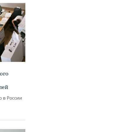
ого
лей
о в России