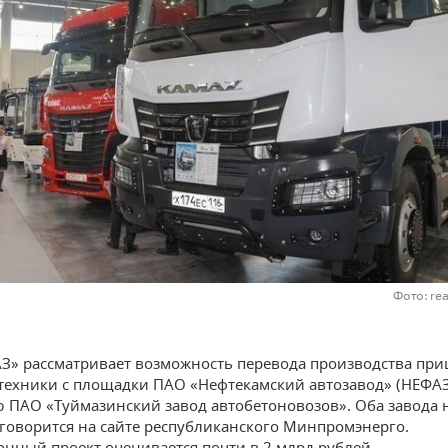
Фото: re
» рассматривает возможность перевода производства при
техники с площадки ПАО «Нефтекамский автозавод» (НЕФАЗ
 ПАО «Туймазинский завод автобетоновозов». Оба завода н
говорится на сайте республиканского Минпромэнерго.
нный проект оценивается почти в 2 млрд рублей.