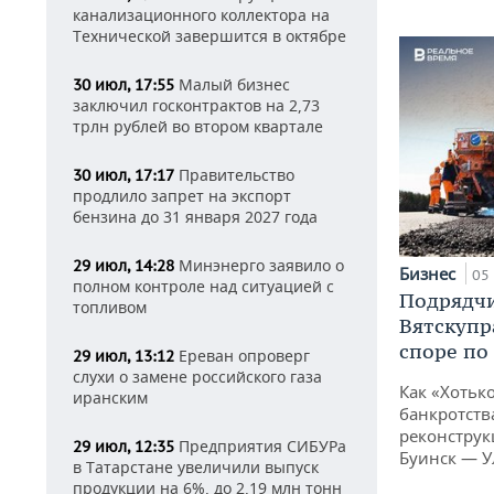
канализационного коллектора на
Технической завершится в октябре
Малый бизнес
30 июл, 17:55
заключил госконтрактов на 2,73
трлн рублей во втором квартале
Правительство
30 июл, 17:17
продлило запрет на экспорт
бензина до 31 января 2027 года
Минэнерго заявило о
29 июл, 14:28
Бизнес
05 
полном контроле над ситуацией с
Подрядчи
топливом
Вятскупр
споре по
Ереван опроверг
29 июл, 13:12
слухи о замене российского газа
Как «Хотьк
иранским
банкротства
реконструк
Предприятия СИБУРа
29 июл, 12:35
Буинск — У
в Татарстане увеличили выпуск
продукции на 6%, до 2,19 млн тонн