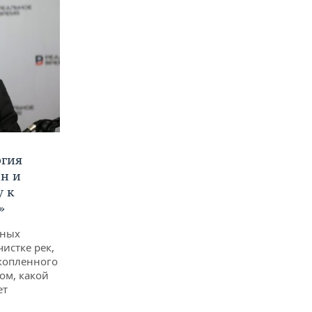
ргия
ан и
у к
»
дных
чистке рек,
копленного
ом, какой
ет