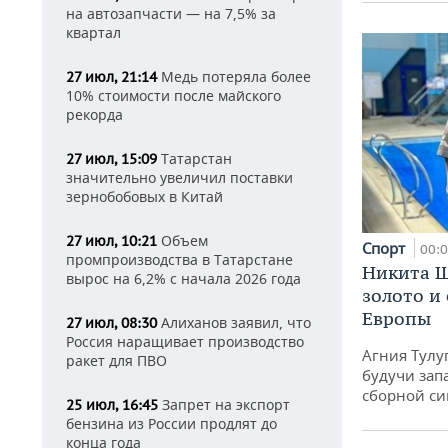
на автозапчасти — на 7,5% за
квартал
Медь потеряла более
27 июл, 21:14
10% стоимости после майского
рекорда
Татарстан
27 июл, 15:09
значительно увеличил поставки
зернобобовых в Китай
Объем
27 июл, 10:21
Спорт
00:
промпроизводства в Татарстане
Никита Ш
вырос на 6,2% с начала 2026 года
золото и
Европы
Алиханов заявил, что
27 июл, 08:30
Россия наращивает производство
Агния Тулу
ракет для ПВО
будучи зап
сборной си
Запрет на экспорт
25 июл, 16:45
бензина из России продлят до
конца года