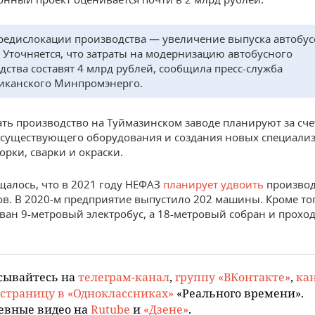
редислокации производства — увеличение выпуска автобус
 Уточняется, что затраты на модернизацию автобусного
дства составят 4 млрд рублей, сообщила пресс-служба
иканского Минпромэнерго.
ть производство на Туймазинском заводе планируют за сче
 существующего оборудования и создания новых специал
орки, сварки и окраски.
щалось, что в 2021 году НЕФАЗ
планирует удвоить
производ
ов. В 2020-м предприятие выпустило 202 машины. Кроме тог
ван 9-метровый электробус, а 18-метровый собран и прохо
сывайтесь на
телеграм-канал
,
группу «ВКонтакте»
,
кан
страницу в «Одноклассниках»
«Реального времени».
евные видео на
Rutube
и
«Дзене»
.