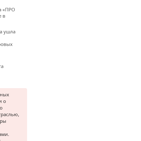
а «ПРО
е в
а ушла
ровых
та
сных
и о
о
траслью,
оры
ами.
х