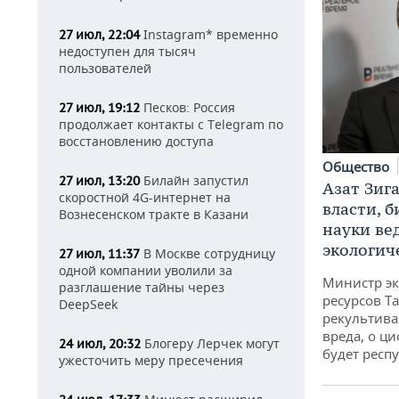
Instagram* временно
27 июл, 22:04
недоступен для тысяч
пользователей
Песков: Россия
27 июл, 19:12
продолжает контакты с Telegram по
восстановлению доступа
Общество
Билайн запустил
27 июл, 13:20
Азат Зиг
скоростной 4G-интернет на
власти, б
Вознесенском тракте в Казани
науки ве
экологич
В Москве сотрудницу
27 июл, 11:37
одной компании уволили за
Министр э
разглашение тайны через
ресурсов Та
DeepSeek
рекультива
вреда, о ц
Блогеру Лерчек могут
24 июл, 20:32
будет респу
ужесточить меру пресечения