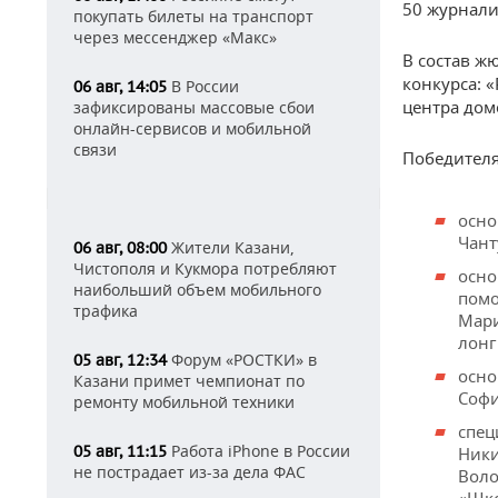
50 журнали
покупать билеты на транспорт
через мессенджер «Макс»
В состав ж
конкурса: 
В России
06 авг, 14:05
центра дом
зафиксированы массовые сбои
онлайн-сервисов и мобильной
связи
Победителя
осно
Чант
Жители Казани,
06 авг, 08:00
Чистополя и Кукмора потребляют
осно
наибольший объем мобильного
помо
трафика
Мари
лонг
Форум «РОСТКИ» в
05 авг, 12:34
осно
Казани примет чемпионат по
Софи
ремонту мобильной техники
спец
Работа iPhone в России
05 авг, 11:15
Ники
не пострадает из-за дела ФАС
Воло