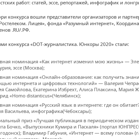
стских работ: статей, эссе, репортажей, инфографик и лонгр
юри конкурса вошли представители организаторов и партне
«Ростелеком. Лицея», фонда «Разумный интернет», Координ
енов .RU/.РФ.
ми конкурса «DOT-журналистика. Юнкоры 2020» стали:
вная номинация «Как интернет изменил мою жизнь» — Эл
урия, эссе (Москва);
вная номинация «Онлайн-образование: как получить знани
щью интернета и цифровых технологий» — Валерия Чепра
я Самойлова, Екатерина Избрехт, Алиса Плаксина, Мария Ж
рид «Homo distanticus»(Челябинск);
вная номинация «Русский язык в интернете: где он обитает
я Васильева, инфографика(Чебоксары);
иальный приз «Лучшая публикация в периодическом изда
та Бочко, «Выпускники Кумира и Паскаля» (портал ЮНПРЕС
годонск); Владимир Габуния, «Интернет — всему голова» (г