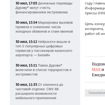
году главн
Денежные переводы
30 июл, 17:03
Дурову* могут счесть
Информаци
финансированием экстремизма
прессы (НА
Маркировка вызовов
30 июл, 15:54
Цель конку
привела к снижению числа
интернета,
холодных обзвонов и спам-звонков
работ об и
Нейросети вошли в
30 июл, 15:12
топ-5 популярных цифровых
сервисов у пассажиров казанского
аэропорта — Билайн
Подпи
Павла Дурова*
30 июл, 15:11
MAX
и
включили в список террористов и
экстремистов
Ежедн
От клининга до
30 июл, 11:33
чистовой отделки: СМУ-88
Технолог
расширило возможности
мобильного приложения