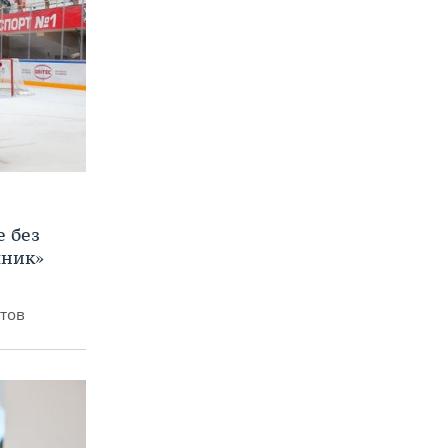
е без
яник»
итов