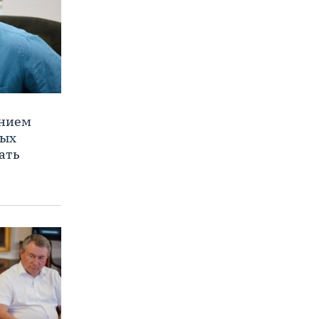
ением
ных
ать