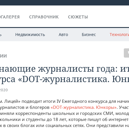
ГАЛЕРЕЯ
СПРАВОЧНИК
СЮЖЕТЫ
ь
Недвижимость
Авто
Бизнес
Технолог
ГИИ
нающие журналисты года: и
урса «DOT-журналистика. Юн
.2020
м. Лицей» подводит итоги IV Ежегодного конкурса для на
урналистов и блогеров
«DOT-журналистика. Юнкоры»
. Уча
риняли корреспонденты школьных и городских СМИ, моло
кольники и студенты до 18 лет, которые пишут об интернет
х в своих блогах или социальных сетях. Они представили н