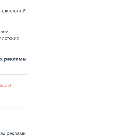
о школьной
елей
листских
ах рекламы
ал в
вах рекламы