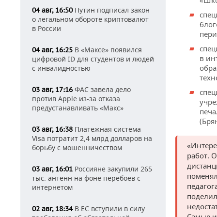
«Шко
Путин подписал закон
04 авг, 16:50
спец
о легальном обороте криптовалют
блог
в России
пери
спец
В «Максе» появился
04 авг, 16:25
в ин
цифровой ID для студентов и людей
обра
с инвалидностью
техн
ФАС завела дело
03 авг, 17:16
спец
против Apple из-за отказа
учре
предустанавливать «Макс»
печа
(Бря
Платежная система
03 авг, 16:38
Visa потратит 2,4 млрд долларов на
«Интере
борьбу с мошенничеством
работ. 
дистанц
Россияне закупили 265
03 авг, 16:01
поменял
тыс. антенн на фоне перебоев с
педагог
интернетом
поделил
недоста
В ЕС вступили в силу
02 авг, 18:34
Самые и