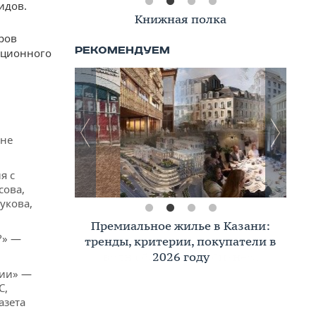
идов.
Книжная полка
ров
ационного
ене
я с
сова,
укова,
Премиальное жилье в Казани:
?» —
тренды, критерии, покупатели в
2026 году
нии» —
С,
азета