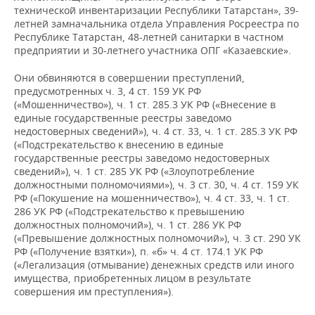
НЕФТЕХИМИЯ
технической инвентаризации Республики Татарстан», 39-
летней замначальника отдела Управления Росреестра по
РОЗНИЧНАЯ ТОРГОВЛЯ
НОВОСТИ ТЕХНОЛОГИЙ
МЕРОПРИЯТИЯ
НЕФТЬ
Республике Татарстан, 48-летней санитарки в частном
предприятии и 30-летнего участника ОПГ «Казаевские».
ТРАНСПОРТ
IT
НОВОСТИ МЕРОПРИЯТИЙ
СПОРТ
ОПК
Они обвиняются в совершении преступлений,
УСЛУГИ
МЕДИА
ВЫЕЗДНАЯ РЕДАКЦИЯ
НОВОСТИ СПОРТА
ОБЩЕСТВО
предусмотренных ч. 3, 4 ст. 159 УК РФ
ЭНЕРГЕТИКА
(«Мошенничество»), ч. 1 ст. 285.3 УК РФ («Внесение в
единые государственные реестры заведомо
ТЕЛЕКОММУНИКАЦИИ
БИЗНЕС-БРАНЧИ
ФУТБОЛ
НОВОСТИ ОБЩЕСТВА
ФОТОГАЛЕРЕЯ
недостоверных сведений»), ч. 4 ст. 33, ч. 1 ст. 285.3 УК РФ
(«Подстрекательство к внесению в единые
ONLINE-КОНФЕРЕНЦИИ
ХОККЕЙ
ВЛАСТЬ
СЮЖЕТЫ
государственные реестры заведомо недостоверных
сведений»), ч. 1 ст. 285 УК РФ («Злоупотребление
должностными полномочиями»), ч. 3 ст. 30, ч. 4 ст. 159 УК
ОТКРЫТАЯ ЛЕКЦИЯ
БАСКЕТБОЛ
ИНФРАСТРУКТУРА
СПРАВОЧНИК
РФ («Покушение на мошенничество»), ч. 4 ст. 33, ч. 1 ст.
286 УК РФ («Подстрекательство к превышению
ВОЛЕЙБОЛ
ИСТОРИЯ
СПИСОК ПЕРСОН
ПОЛНАЯ ВЕРСИЯ
должностных полномочий»), ч. 1 ст. 286 УК РФ
(«Превышение должностных полномочий»), ч. 3 ст. 290 УК
РФ («Получение взятки»), п. «б» ч. 4 ст. 174.1 УК РФ
КИБЕРСПОРТ
КУЛЬТУРА
СПИСОК КОМПАНИЙ
(«Легализация (отмывание) денежных средств или иного
имущества, приобретенных лицом в результате
ФИГУРНОЕ КАТАНИЕ
МЕДИЦИНА
совершения им преступления»).