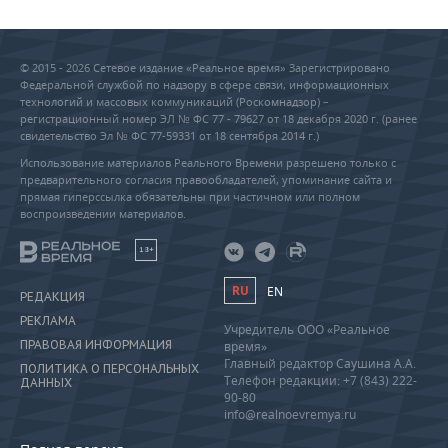
© 2015 - 2026 Сетевое издание «Реальное время» Зарегистрировано
Федеральной службой по надзору в сфере связи, информационных
технологий и массовых коммуникаций (Роскомнадзор) –
регистрационный номер ЭЛ № ФС 77 - 79627 от 18 декабря 2020 г. (ранее
свидетельство Эл № ФС 77-59331 от 18 сентября 2014 г.)
Использование материалов Реального Времени разрешено только с
предварительного согласия правообладателей, упоминание сайта и
прямая гиперссылка обязательны при частичном или полном
воспроизведении материалов.
18+
RU
EN
РЕДАКЦИЯ
РЕКЛАМА
Учредитель ООО «Реальное
ПРАВОВАЯ ИНФОРМАЦИЯ
время»
Главный редактор Саушина А.А.
ПОЛИТИКА О ПЕРСОНАЛЬНЫХ
Телефон редакции: +7 (843) 222-
ДАННЫХ
90-80
info@realnoevremya.ru