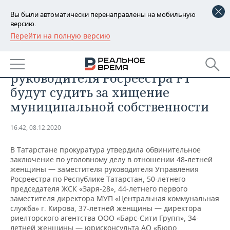
Вы были автоматически перенаправлены на мобильную
версию.
Перейти на полную версию
РЕГИОНЫ
ПРОИСШЕСТВИЯ
В Татарстане экс-заместителя
БАШКОРТОСТАН
НОВОСТИ
руководителя Росреестра РТ
ТАТАРСТАН
АНАЛИТИКА
будут судить за хищение
муниципальной собственности
УДМУРТИЯ
НОВОСТИ АНАЛИТИКИ
ЭКОНОМИКА
16:42, 08.12.2020
ДЕКЛАРАЦИИ О ДОХОДАХ
НОВОСТИ ЭКОНОМИКИ
ПРОМЫШЛЕННОСТЬ
В Татарстане прокуратура утвердила обвинительное
КОРОЛИ ГОСЗАКАЗА ПФО
ФИНАНСЫ
НОВОСТИ
НЕДВИЖИМОСТЬ
заключение по уголовному делу в отношении 48-летней
ПРОМЫШЛЕННОСТИ
женщины — заместителя руководителя Управления
ВУЗЫ ТАТАРСТАНА
БАНКИ
НОВОСТИ НЕДВИЖИМОСТИ
АВТО
Росреестра по Республике Татарстан, 50-летнего
АГРОПРОМ
председателя ЖСК «Заря-28», 44-летнего первого
заместителя директора МУП «Центральная коммунальная
КОМУ ПРИНАДЛЕЖАТ
БЮДЖЕТ
НОВОСТИ АВТО
БИЗНЕС
служба» г. Кирова, 37-летней женщины — директора
ТОРГОВЫЕ ЦЕНТРЫ
МАШИНОСТРОЕНИЕ
ТАТАРСТАНА
риелторского агентства ООО «Барс-Сити Групп», 34-
ИНВЕСТИЦИИ
НОВОСТИ БИЗНЕСА
ТЕХНОЛОГИИ
летней женщины — юрисконсульта АО «Бюро