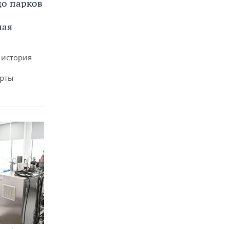
до парков
ная
 история
арты