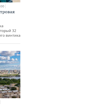
:00
етровая
ка
оторый 32
его винтика