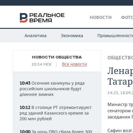
НОВОСТИ
ФОТО
Аналитика
Экономика
Промышленност
НОВОСТИ ОБЩЕСТВА
ОБЩЕСТВ
Все новости
10:54 МСК
Ленар
Татар
Осенние каникулы у ряда
10:43
российских школьников будут
14:23, 18.09
длиннее зимних
Министр тр
В столице РТ отремонтируют
10:12
сенатором 
ряд зданий Казанского кремля за
заседании Г
200 млн рублей
Сафин возг
За ночь ПВО сбила более 300
10:00