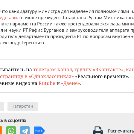
что кандидатуру министра для наделения полномочиями ч
едставил
в июле президент Татарстана Рустам Минниханов.
лате парламента России также претендовали экс-глава мини
я и науки РТ Рафис Бурганов и замруководителя аппарата 
одитель департамента президента РТ по вопросам внутренн
лександр Терентьев.
сывайтесь на
телеграм-канал
,
группу «ВКонтакте»
,
кан
страницу в «Одноклассниках»
«Реального времени».
евные видео на
Rutube
и
«Дзене»
.
Татарстан
ь в соцсетях
Распечатать