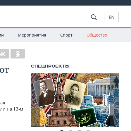
EN
ии
Мероприятия
Спорт
Общество
от
тал
ли на 13-м