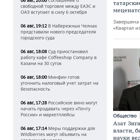
Соглашение о
06 авг, 20:00
татарски
свободной торговле между ЕАЭС и
меценатс
ОАЭ вступает в силу 6 октября
Завершена 
В Набережных Челнах
06 авг, 19:12
«Квартал и
представили нового председателя
городского суда
Суд приостановил
06 авг, 18:08
работу кафе Coffeeshop Company в
Казани на 30 суток
Минфин готов
06 авг, 18:00
уточнить налоговый учет затрат на
безопасность
Российское вино могут
06 авг, 17:28
начать продавать через «Почту
России» и маркетплейсы
Общество
Азат Зиг
Меры поддержки для
06 авг, 17:14
власти, б
Wildberries могут объявить на
науки ве