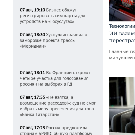
Бизнес обяжут
07 авг, 19:10
регистрировать сим-карты для
устройств на «Госуслугах»
Технологи
ИИ взлам
Хуснуллин заявил о
07 авг, 18:30
перестра
заморозке проекта трассы
«Меридиан»
Главные те
минувшей 
Во Франции откроют
07 авг, 18:11
четыре участка для голосования
россиян на выборах в ГД
«Не взятка, а
07 авг, 17:55
возмещение расходов!»: суд не смог
избрать меру пресечения для топа
«Банка Татарстан»
Россия предложила
07 авг, 17:23
странам БРИКС общую платформу