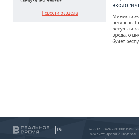
следующей неделе
экологич
Новости раздела
Министр э
ресурсов Та
рекультива
вреда, о ц
будет респу
© 2015 - 2026 Сетевое издан
18+
Зарегистрировано Федеральн