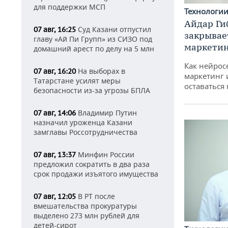
для поддержки МСП
Технологи
Айдар Ги
Суд Казани отпустил
07 авг, 16:25
закрывае
главу «Ай Пи Групп» из СИЗО под
маркетин
домашний арест по делу на 5 млн
Как нейрос
На выборах в
07 авг, 16:20
маркетинг 
Татарстане усилят меры
оставаться
безопасности из-за угрозы БПЛА
Владимир Путин
07 авг, 14:06
назначил уроженца Казани
замглавы Россотрудничества
Минфин России
07 авг, 13:37
предложил сократить в два раза
срок продажи изъятого имущества
В РТ после
07 авг, 12:05
вмешательства прокуратуры
выделено 273 млн рублей для
детей-сирот