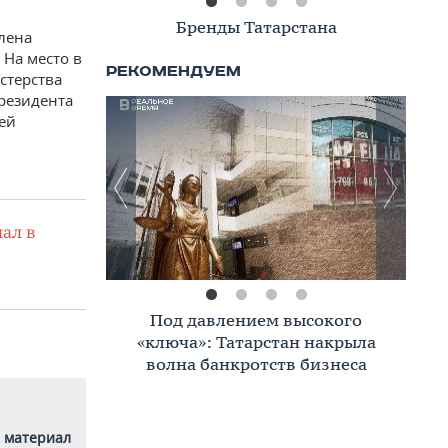
Книжная полка
лена
 На место в
стерства
президента
ей
ал в
Премиальное жилье в Казани:
тренды, критерии, покупатели в
2026 году
 материал