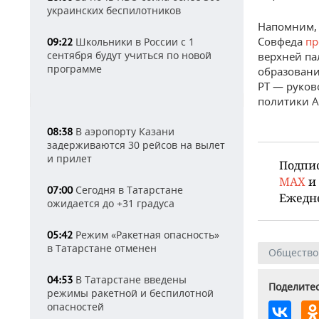
украинских беспилотников
Напомним, 
Совфеда
пр
Школьники в России с 1
09:22
сентября будут учиться по новой
верхней па
программе
образовани
РТ — руков
политики А
В аэропорту Казани
08:38
задерживаются 30 рейсов на вылет
и прилет
Подпи
MAX
и
Сегодня в Татарстане
07:00
Ежедн
ожидается до +31 градуса
Режим «Ракетная опасность»
05:42
в Татарстане отменен
Общество
В Татарстане введены
04:53
Поделитес
режимы ракетной и беспилотной
опасностей