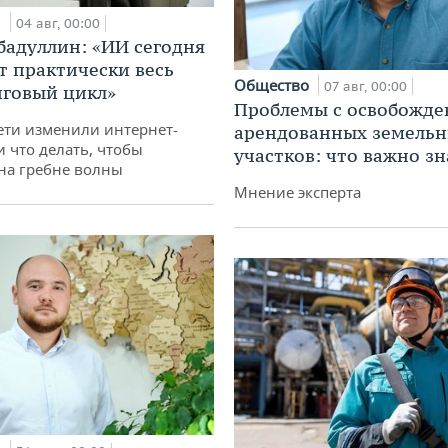
и
04 авг, 00:00
бадуллин: «ИИ сегодня
т практически весь
Общество
07 авг, 00:00
говый цикл»
Проблемы с освобожд
ети изменили интернет-
арендованных земель
и что делать, чтобы
участков: что важно зн
 на гребне волны
Мнение эксперта