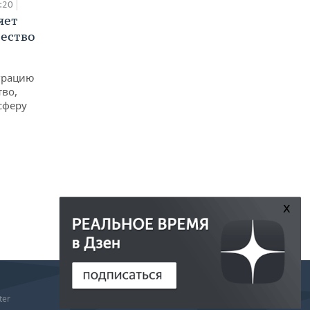
:20
яет
ество
еграцию
тво,
сферу
x
РЕДАКЦИЯ
ter
РЕКЛАМА