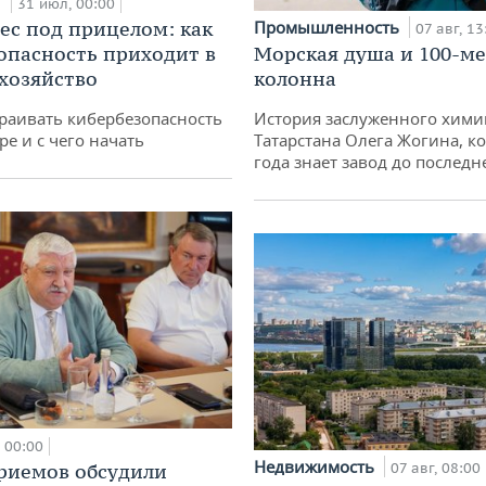
и
31 июл, 00:00
ес под прицелом: как
Промышленность
07 авг, 13
опасность приходит в
Морская душа и 100-м
 хозяйство
колонна
раивать кибербезопасность
История заслуженного хими
ре и с чего начать
Татарстана Олега Жогина, к
года знает завод до последн
00:00
Недвижимость
риемов обсудили
07 авг, 08:00