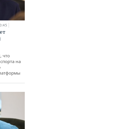
0:45
ет
й
, что
спорта на
о
платформы