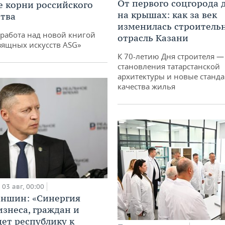
От первого соцгорода 
е корни российского
на крышах: как за век
тва
изменилась строитель
работа над новой книгой
отрасль Казани
зящных искусств ASG»
К 70-летию Дня строителя —
становления татарстанской
архитектуры и новые станд
качества жилья
03 авг, 00:00
аншин: «Синергия
изнеса, граждан и
дет республику к