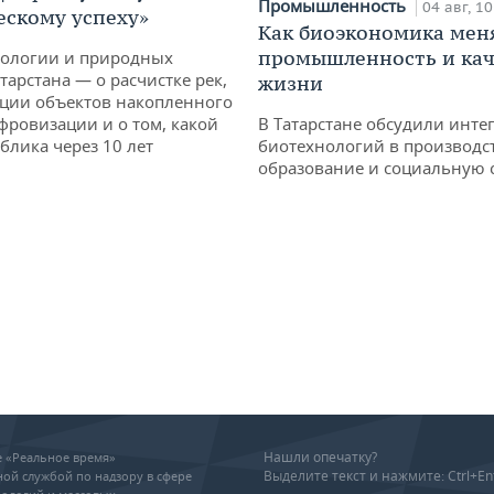
Промышленность
04 авг, 10
ескому успеху»
Как биоэкономика мен
промышленность и кач
кологии и природных
тарстана — о расчистке рек,
жизни
ции объектов накопленного
ифровизации и о том, какой
В Татарстане обсудили инт
блика через 10 лет
биотехнологий в производс
образование и социальную 
Нашли опечатку?
ие «Реальное время»
Выделите текст и нажмите: Ctrl+En
ой службой по надзору в сфере