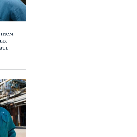
ением
ных
ать