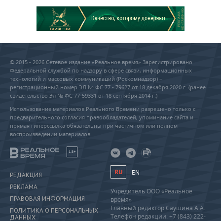
© 2015 - 2026 Сетевое издание «Реальное время» Зарегистрировано
Федеральной службой по надзору в сфере связи, информационных
технологий и массовых коммуникаций (Роскомнадзор) –
регистрационный номер ЭЛ № ФС 77 - 79627 от 18 декабря 2020 г. (ранее
свидетельство Эл № ФС 77-59331 от 18 сентября 2014 г.)
Использование материалов Реального Времени разрешено только с
предварительного согласия правообладателей, упоминание сайта и
прямая гиперссылка обязательны при частичном или полном
воспроизведении материалов.
18+
RU
EN
РЕДАКЦИЯ
РЕКЛАМА
Учредитель ООО «Реальное
ПРАВОВАЯ ИНФОРМАЦИЯ
время»
Главный редактор Саушина А.А.
ПОЛИТИКА О ПЕРСОНАЛЬНЫХ
Телефон редакции: +7 (843) 222-
ДАННЫХ