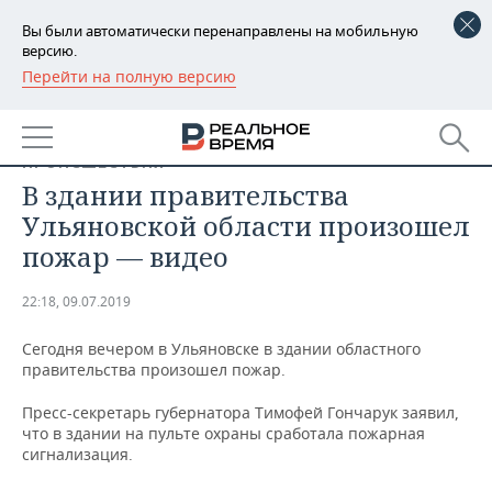
Вы были автоматически перенаправлены на мобильную
версию.
Перейти на полную версию
РЕГИОНЫ
БАШКОРТОСТАН
НОВОСТИ
ПРОИСШЕСТВИЯ
ТАТАРСТАН
АНАЛИТИКА
В здании правительства
Ульяновской области произошел
УДМУРТИЯ
НОВОСТИ АНАЛИТИКИ
ЭКОНОМИКА
пожар — видео
ДЕКЛАРАЦИИ О ДОХОДАХ
НОВОСТИ ЭКОНОМИКИ
ПРОМЫШЛЕННОСТЬ
22:18, 09.07.2019
КОРОЛИ ГОСЗАКАЗА ПФО
ФИНАНСЫ
НОВОСТИ
НЕДВИЖИМОСТЬ
ПРОМЫШЛЕННОСТИ
Сегодня вечером в Ульяновске в здании областного
правительства произошел пожар.
ВУЗЫ ТАТАРСТАНА
БАНКИ
НОВОСТИ НЕДВИЖИМОСТИ
АВТО
АГРОПРОМ
Пресс-секретарь губернатора Тимофей Гончарук заявил,
КОМУ ПРИНАДЛЕЖАТ
БЮДЖЕТ
НОВОСТИ АВТО
БИЗНЕС
что в здании на пульте охраны сработала пожарная
ТОРГОВЫЕ ЦЕНТРЫ
МАШИНОСТРОЕНИЕ
сигнализация.
ТАТАРСТАНА
ИНВЕСТИЦИИ
НОВОСТИ БИЗНЕСА
ТЕХНОЛОГИИ