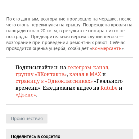
ВОДНЫЕ ВИДЫ СПОРТА
ОБРАЗОВАНИЕ
ХОККЕЙ С МЯЧОМ
ПРОИСШЕСТВИЯ
По его данным, возгорание произошло на чердаке, после
чего огонь перекинулся на крышу. Повреждена кровля на
площади около 20 кв. м, в результате пожара никто не
пострадал. Предварительная версия случившегося —
возгорание при проведении ремонтных работ. Сейчас
проводится оценка ущерба, сообщает «
Коммерсантъ
».
Подписывайтесь на
телеграм-канал
,
группу «ВКонтакте»
,
канал в MAX
и
страницу в «Одноклассниках»
«Реального
времени». Ежедневные видео на
Rutube
и
«Дзене»
.
Происшествия
Поделитесь в соцсетях