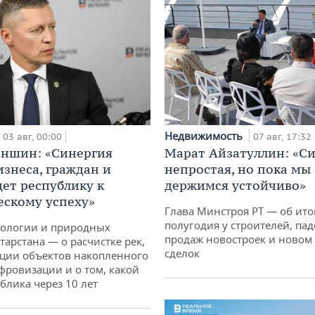
Недвижимость
03 авг, 00:00
07 авг, 17:32
аншин: «Синергия
Марат Айзатуллин: «С
изнеса, граждан и
непростая, но пока мы
дет республику к
держимся устойчиво»
ескому успеху»
Глава Минстроя РТ — об ито
полугодия у строителей, па
кологии и природных
продаж новостроек и новом 
тарстана — о расчистке рек,
сделок
ции объектов накопленного
ифровизации и о том, какой
блика через 10 лет