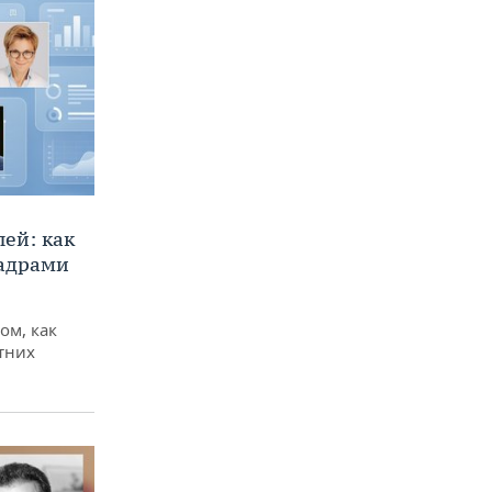
ей: как
кадрами
ом, как
тних