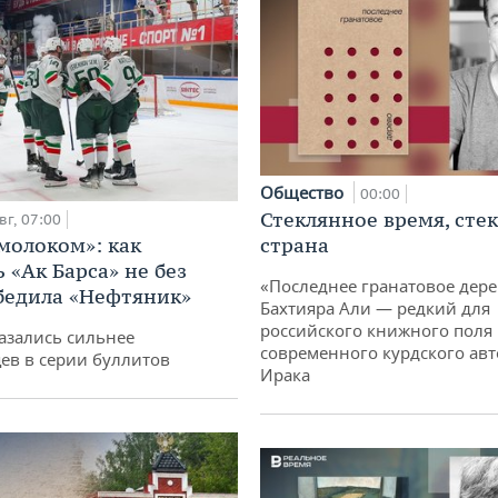
Общество
00:00
Стеклянное время, сте
вг, 07:00
 молоком»: как
страна
 «Ак Барса» не без
«Последнее гранатовое дер
бедила «Нефтяник»
Бахтияра Али — редкий для
российского книжного поля
азались сильнее
современного курдского авт
ев в серии буллитов
Ирака