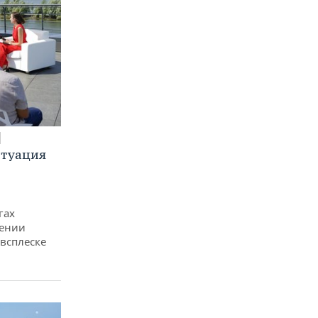
итуация
гах
дении
всплеске