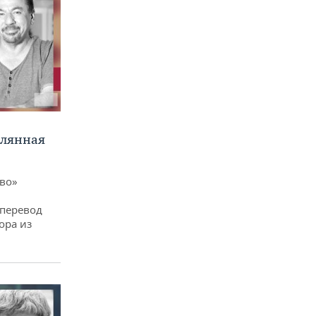
клянная
ево»
 перевод
ора из