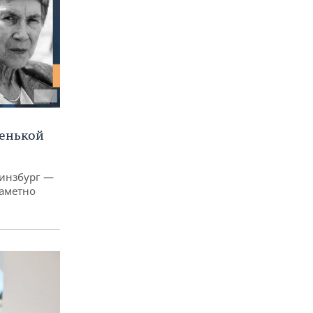
ленькой
Гинзбург —
заметно