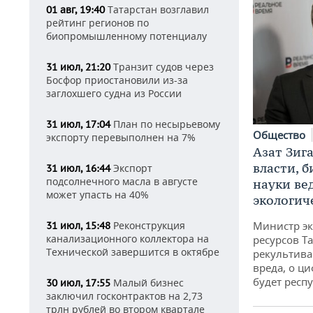
Татарстан возглавил
01 авг, 19:40
рейтинг регионов по
биопромышленному потенциалу
Транзит судов через
31 июл, 21:20
Босфор приостановили из-за
заглохшего судна из России
План по несырьевому
31 июл, 17:04
Общество
экспорту перевыполнен на 7%
Азат Зиг
власти, б
Экспорт
31 июл, 16:44
подсолнечного масла в августе
науки ве
может упасть на 40%
экологич
Реконструкция
Министр э
31 июл, 15:48
канализационного коллектора на
ресурсов Та
Технической завершится в октябре
рекультива
вреда, о ц
будет респу
Малый бизнес
30 июл, 17:55
заключил госконтрактов на 2,73
трлн рублей во втором квартале