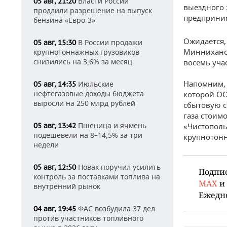
Власти России
05 авг, 21:20
выездного 
продлили разрешение на выпуск
предприним
бензина «Евро-3»
Ожидается,
В России продажи
05 авг, 15:30
Минниханов
крупнотоннажных грузовиков
снизились на 3,6% за месяц
восемь уча
Напомним, 
Июльские
05 авг, 14:35
нефтегазовые доходы бюджета
которой ОО
выросли на 250 млрд рублей
сбытовую с
газа стоим
Пшеница и ячмень
05 авг, 13:42
«Чистопол
подешевели на 8–14,5% за три
крупнотонн
недели
Новак поручил усилить
05 авг, 12:50
Подпи
контроль за поставками топлива на
MAX
и
внутренний рынок
Ежедн
ФАС возбудила 37 дел
04 авг, 19:45
против участников топливного