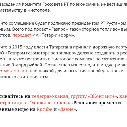
заседания Комитета Госсовета РТ по экономике, инвестиция
ательству в Чистополе.
 что соглашение будет подписано президентом РТ Рустамом
ым. Всего под проект «Газпром газомоторное топливо» в
стков,
передает
ИА «Татар-информ».
что в 2015 году власти Татарстана приняли дорожную карту
О «Газпром газомоторное топливо» должно создавать в ре
еть, а также построить в Чистополе комплекс по сжижению
остью 9 млрд рублей. Позже стало известно, что индустриа
ь»
может стать
площадкой для испытания новой установки
ажного сжижения газа.
сывайтесь на
телеграм-канал
,
группу «ВКонтакте»
,
кан
страницу в «Одноклассниках»
«Реального времени».
евные видео на
Rutube
и
«Дзене»
.