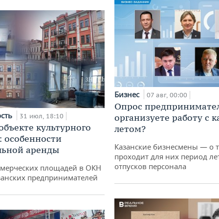
Бизнес
07 авг, 00:00
Опрос предпринимател
ость
31 июл, 18:10
организуете работу с 
 объекте культурного
летом?
: особенности
Казанские бизнесмены — о т
льной аренды
проходит для них период ле
отпусков персонала
ммерческих площадей в ОКН
занских предпринимателей