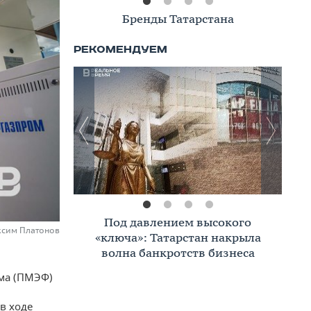
Книжная полка
Премиальное жилье в Казани:
аксим Платонов
тренды, критерии, покупатели в
2026 году
ума (ПМЭФ)
в ходе