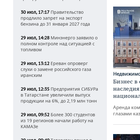
Правительство
30 июл, 17:17
продлило запрет на экспорт
бензина до 31 января 2027 года
Минэнерго заявило о
29 июл, 14:28
полном контроле над ситуацией с
топливом
Ереван опроверг
29 июл, 13:12
слухи о замене российского газа
Недвижим
иранским
Бизнес в
наследия
Предприятия СИБУРа
29 июл, 12:35
в Татарстане увеличили выпуск
национа
продукции на 6%, до 2,19 млн тонн
Аренда ко
глазами ка
Более 300 студентов
29 июл, 09:52
из 19 регионов начали работу на
КАМАЗе