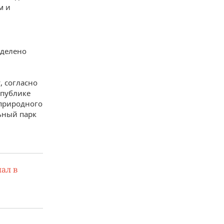
м и
ыделено
, согласно
спублике
 природного
льный парк
ал в