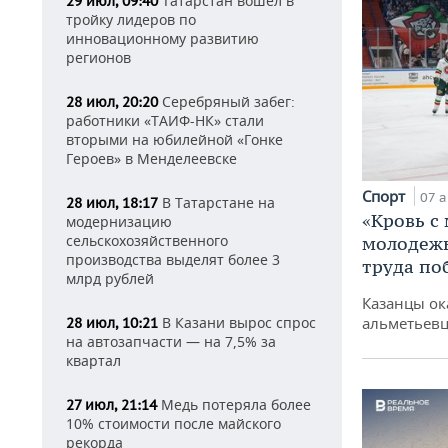
Татарстан вошел в
29 июл, 09:40
тройку лидеров по
инновационному развитию
регионов
Серебряный забег:
28 июл, 20:20
работники «ТАИФ-НК» стали
вторыми на юбилейной «Гонке
Героев» в Менделеевске
Спорт
07 а
В Татарстане на
28 июл, 18:17
«Кровь с
модернизацию
сельскохозяйственного
молодежь
производства выделят более 3
труда по
млрд рублей
Казанцы ок
альметьевц
В Казани вырос спрос
28 июл, 10:21
на автозапчасти — на 7,5% за
квартал
Медь потеряла более
27 июл, 21:14
10% стоимости после майского
рекорда