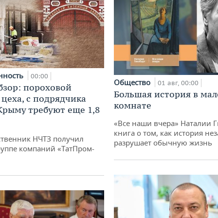
нность
00:00
Общество
01 авг, 00:00
бзор: пороховой
Большая история в ма
 цеха, с подрядчика
комнате
 Крыму требуют еще 1,8
«Все наши вчера» Наталии 
книга о том, как история не
твенник НЧТЗ получил
разрушает обычную жизнь
руппе компаний «ТатПром-