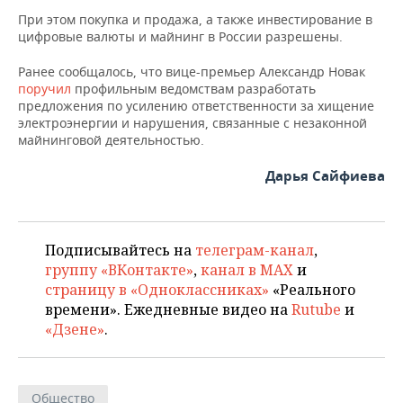
ВОДНЫЕ ВИДЫ СПОРТА
ОБРАЗОВАНИЕ
При этом покупка и продажа, а также инвестирование в
цифровые валюты и майнинг в России разрешены.
ХОККЕЙ С МЯЧОМ
ПРОИСШЕСТВИЯ
Ранее сообщалось, что вице-премьер Александр Новак
поручил
профильным ведомствам разработать
предложения по усилению ответственности за хищение
электроэнергии и нарушения, связанные с незаконной
майнинговой деятельностью.
Дарья Сайфиева
Подписывайтесь на
телеграм-канал
,
группу «ВКонтакте»
,
канал в MAX
и
страницу в «Одноклассниках»
«Реального
времени». Ежедневные видео на
Rutube
и
«Дзене»
.
Общество