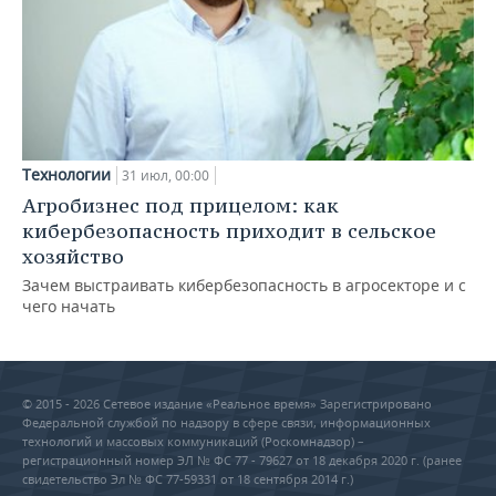
Технологии
31 июл, 00:00
Агробизнес под прицелом: как
кибербезопасность приходит в сельское
хозяйство
Зачем выстраивать кибербезопасность в агросекторе и с
чего начать
© 2015 - 2026 Сетевое издание «Реальное время» Зарегистрировано
Федеральной службой по надзору в сфере связи, информационных
технологий и массовых коммуникаций (Роскомнадзор) –
регистрационный номер ЭЛ № ФС 77 - 79627 от 18 декабря 2020 г. (ранее
свидетельство Эл № ФС 77-59331 от 18 сентября 2014 г.)