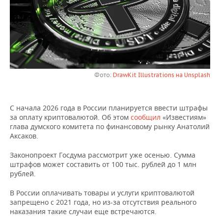
НЕФТЕХИМИЯ
РОЗНИЧНАЯ ТОРГОВЛЯ
НОВОСТИ ТЕХНОЛОГИЙ
МЕРОПРИЯТИЯ
НЕФТЬ
ТРАНСПОРТ
IT
НОВОСТИ МЕРОПРИЯТИЙ
СПОРТ
ОПК
УСЛУГИ
МЕДИА
ВЫЕЗДНАЯ РЕДАКЦИЯ
НОВОСТИ СПОРТА
ОБЩЕСТВО
ЭНЕРГЕТИКА
Фото:
DrawKit Illustrations на Unsplash
ТЕЛЕКОММУНИКАЦИИ
БИЗНЕС-БРАНЧИ
ФУТБОЛ
НОВОСТИ ОБЩЕСТВА
ФОТОГАЛЕРЕЯ
С начала 2026 года в России планируется ввести штрафы
ONLINE-КОНФЕРЕНЦИИ
ХОККЕЙ
ВЛАСТЬ
СЮЖЕТЫ
за оплату криптовалютой. Об этом
сообщил
«Известиям»
глава думского комитета по финансовому рынку Анатолий
ОТКРЫТАЯ ЛЕКЦИЯ
БАСКЕТБОЛ
ИНФРАСТРУКТУРА
СПРАВОЧНИК
Аксаков.
ВОЛЕЙБОЛ
ИСТОРИЯ
СПИСОК ПЕРСОН
ПОЛНАЯ ВЕРСИЯ
Законопроект Госдума рассмотрит уже осенью. Сумма
штрафов может составить от 100 тыс. рублей до 1 млн
рублей.
КИБЕРСПОРТ
КУЛЬТУРА
СПИСОК КОМПАНИЙ
В России оплачивать товары и услуги криптовалютой
ФИГУРНОЕ КАТАНИЕ
МЕДИЦИНА
запрещено с 2021 года, но из-за отсутствия реального
наказания такие случаи еще встречаются.