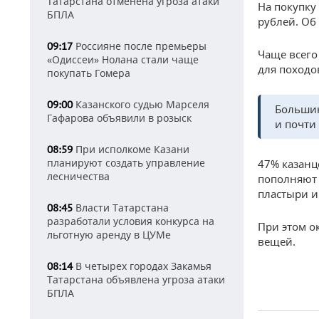
Татарстана отменена угроза атаки
На покупку
БПЛА
рублей. Об
Россияне после премьеры
09:17
Чаще всего
«Одиссеи» Нолана стали чаще
для походо
покупать Гомера
Казанского судью Марселя
09:00
Большин
Гафарова объявили в розыск
и почти
При исполкоме Казани
08:59
планируют создать управление
47% казанц
лесничества
пополняют 
пластыри и 
Власти Татарстана
08:45
разработали условия конкурса на
При этом о
льготную аренду в ЦУМе
вещей.
В четырех городах Закамья
08:14
Татарстана объявлена угроза атаки
БПЛА