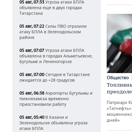
Угроза атаки БПЛА
05 авг, 07:33
объявлена еще в двух городах
Татарстана
Силы ПВО отразили
05 авг, 07:22
атаку БПЛА в Зеленодольском
районе
Угроза атаки БПЛА
05 авг, 07:07
объявлена в городах Альметьевске,
Бугульме и Лениногорске
Сегодня в Татарстане
05 авг, 07:00
Общество
ожидается до +28 градусов
Топливны
преодоле
Аэропорты Бугульмы и
05 авг, 06:38
Нижнекамска временно
Патриарх К
приостановили работу
«Татнефть»
мошенников
В Казани и
05 авг, 05:40
дней»
Зеленодольске объявлена угроза
атаки БПЛА