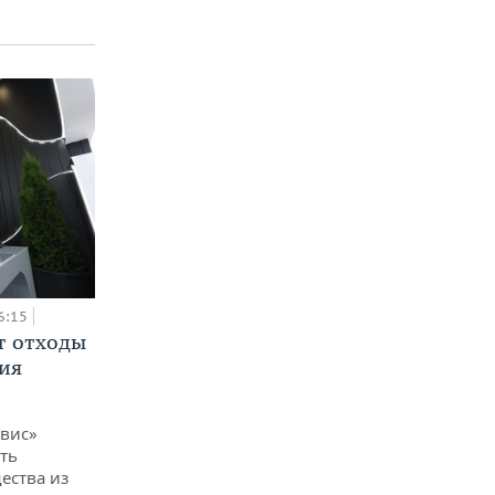
6:15
т отходы
ия
вис»
ть
ества из