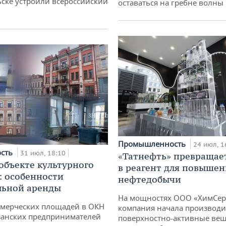
ске устроили всероссийский
оставаться на гребне волны
Промышленность
24 июл, 1
ость
31 июл, 18:10
«Татнефть» превращае
 объекте культурного
в реагент для повышен
: особенности
нефтедобычи
льной аренды
На мощностях ООО «ХимСер
ммерческих площадей в ОКН
компания начала производи
занских предпринимателей
поверхностно-активные вещ