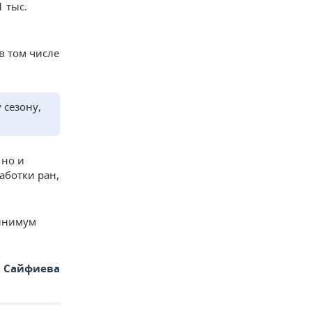
 тыс.
в том числе
 сезону,
 но и
аботки ран,
минимум
я Сайфиева