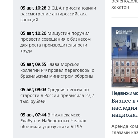
Зеленодоль
хакатон
В США приостановили
05 авг, 10:28
рассмотрение антироссийских
санкций
Мишустин поручил
05 авг, 10:20
провести совещания с бизнесом
для роста производительности
труда
Глава Морской
05 авг, 09:35
коллегии РФ провел переговоры с
бразильским министром обороны
Средняя пенсия по
05 авг, 09:03
Недвижим
старости в России превысила 27,2
Бизнес в
тыс. рублей
наследия
национа
В Нижнекамске,
05 авг, 07:44
Елабуге и Набережных Челнах
Аренда ко
объявили угрозу атаки БПЛА
глазами ка