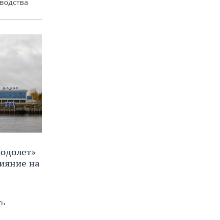
водства
Водолет»
лияние на
ть