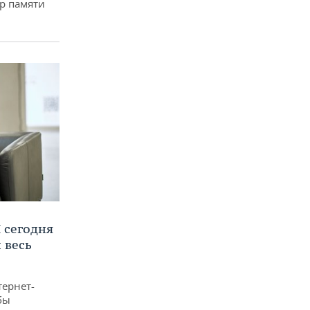
р памяти
 сегодня
 весь
тернет-
бы