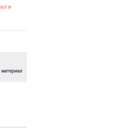
ал в
 материал