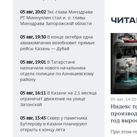
Экс-глава Минздрава
05 авг, 20:02
РТ Миннуллин стал и. о. главы
ЧИТА
Минздрава Запорожской области
В конце октября одна
05 авг, 19:30
авиакомпания возобновит прямые
рейсы Казань — Дубай
В Татарстане
05 авг, 19:01
назначили нового начальника
отдела полиции по Азнакаевскому
району
В Казани на 2,5 месяца
05 авг, 16:11
ограничат движение на улице
05 авг, 14:30
Затонской
Индекс 
производ
Сквер у памятника
05 авг, 15:45
год вырос
Бутлерову в Казани планируют
открыть к концу лета
При этом п