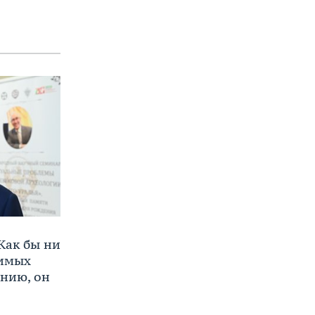
Как бы ни
нимых
ению, он