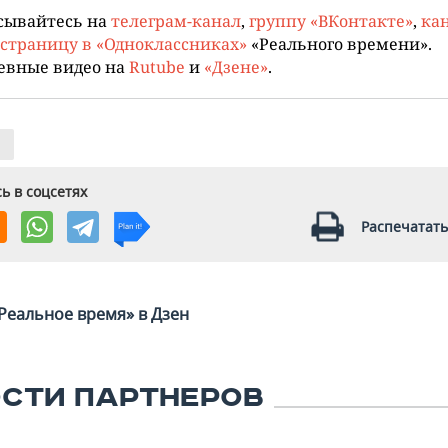
сывайтесь на
телеграм-канал
,
группу «ВКонтакте»
,
кан
страницу в «Одноклассниках»
«Реального времени».
евные видео на
Rutube
и
«Дзене»
.
ь в соцсетях
Распечатать
Реальное время» в Дзен
СТИ ПАРТНЕРОВ