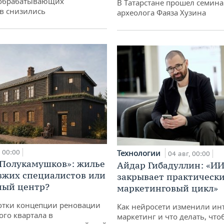
обрабатывающих
В Татарстане прошел семина
в снизились
археолога Фаяза Хузина
00:00
Технологии
04 авг, 00:00
«Полукамушков»: жилье
Айдар Гибадуллин: «ИИ
зжих специалистов или
закрывает практически
ный центр?
маркетинговый цикл»
отки концепции реновации
Как нейросети изменили ин
ого квартала в
маркетинг и что делать, что