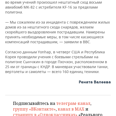
ВОДНЫЕ ВИДЫ СПОРТА
ОБРАЗОВАНИЕ
во время учений произошел нештатный сход восьми
авиабомб MK-82 с истребителя KF-16 за пределами
полигона.
ХОККЕЙ С МЯЧОМ
ПРОИСШЕСТВИЯ
— Мы сожалеем из-за инцидента с повреждением жилых
домов из-за нештатного схода снарядов, желаем
скорейшего выздоровления пострадавшим. Намерены
принять необходимые меры, в том числе касающиеся
компенсаций пострадавшим, — заявили в ВВС.
Согласно данным Yonhap, в четверг США и Республика
Корея проводили учения с боевыми стрельбами на
полигоне Сынчжин в городе Пхочхон, расположенном в
25 км от границы с КНДР. В маневрах участвовали танки,
вертолеты и самолеты — всего 160 единиц техники.
Рената Валеева
Подписывайтесь на
телеграм-канал
,
группу «ВКонтакте»
,
канал в MAX
и
страницу в «Одноклассниках»
«Реального