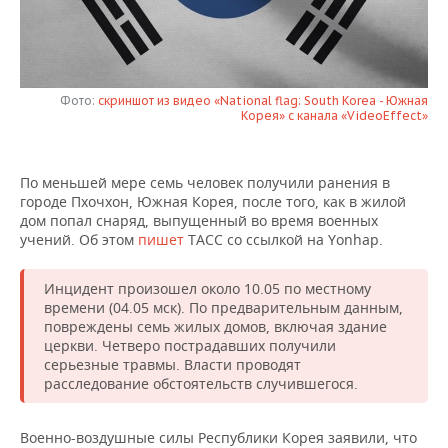
НЕФТЕХИМИЯ
РОЗНИЧНАЯ ТОРГОВЛЯ
НОВОСТИ ТЕХНОЛОГИЙ
МЕРОПРИЯТИЯ
НЕФТЬ
ТРАНСПОРТ
IT
НОВОСТИ МЕРОПРИЯТИЙ
СПОРТ
ОПК
Фото:
скриншот из видео «National flag: South Korea - Южная
Корея» с канала «VideoEffect»
УСЛУГИ
МЕДИА
ВЫЕЗДНАЯ РЕДАКЦИЯ
НОВОСТИ СПОРТА
ОБЩЕСТВО
ЭНЕРГЕТИКА
ТЕЛЕКОММУНИКАЦИИ
БИЗНЕС-БРАНЧИ
ФУТБОЛ
НОВОСТИ ОБЩЕСТВА
ФОТОГАЛЕРЕЯ
По меньшей мере семь человек получили ранения в
городе Пхочхон, Южная Корея, после того, как в жилой
дом попал снаряд, выпущенный во время военных
ONLINE-КОНФЕРЕНЦИИ
ХОККЕЙ
ВЛАСТЬ
СЮЖЕТЫ
учений. Об этом
пишет
ТАСС со ссылкой на Yonhap.
ОТКРЫТАЯ ЛЕКЦИЯ
БАСКЕТБОЛ
ИНФРАСТРУКТУРА
СПРАВОЧНИК
Инцидент произошел около 10.05 по местному
времени (04.05 мск). По предварительным данным,
ВОЛЕЙБОЛ
ИСТОРИЯ
СПИСОК ПЕРСОН
ПОЛНАЯ ВЕРСИЯ
повреждены семь жилых домов, включая здание
церкви. Четверо пострадавших получили
КИБЕРСПОРТ
КУЛЬТУРА
СПИСОК КОМПАНИЙ
серьезные травмы. Власти проводят
расследование обстоятельств случившегося.
ФИГУРНОЕ КАТАНИЕ
МЕДИЦИНА
Военно-воздушные силы Республики Корея заявили, что