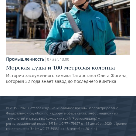
Промышленность
07 авг, 13:00
Морская душа и 100-метровая колонна
История заслуженного химика Татарстана Олега Жогина,
который 32 года знает завод до последнего винтика
© 2015 - 2026 Сетевое издание «Реальное время» Зарегистрировано
Федеральной службой по надзору в сфере связи, информационных
технологий и массовых коммуникаций (Роскомнадзор) –
регистрационный номер ЭЛ № ФС 77 - 79627 от 18 декабря 2020 г. (ранее
свидетельство Эл № ФС 77-59331 от 18 сентября 2014 г.)