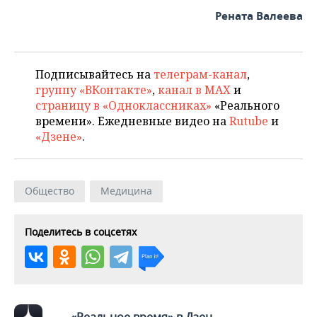
ВОДНЫЕ ВИДЫ СПОРТА
ОБРАЗОВАНИЕ
Рената Валеева
ХОККЕЙ С МЯЧОМ
ПРОИСШЕСТВИЯ
Подписывайтесь на
телеграм-канал
,
группу «ВКонтакте»
,
канал в MAX
и
страницу в «Одноклассниках»
«Реального
времени». Ежедневные видео на
Rutube
и
«Дзене»
.
Общество
Медицина
Поделитесь в соцсетях