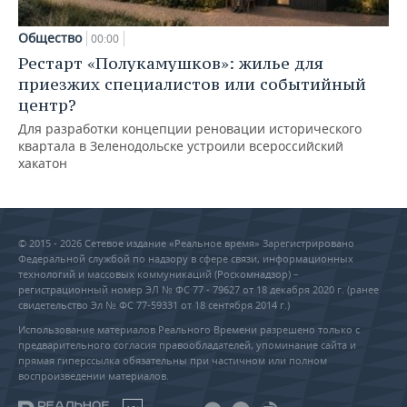
Общество
00:00
Рестарт «Полукамушков»: жилье для
приезжих специалистов или событийный
центр?
Для разработки концепции реновации исторического
квартала в Зеленодольске устроили всероссийский
хакатон
© 2015 - 2026 Сетевое издание «Реальное время» Зарегистрировано
Федеральной службой по надзору в сфере связи, информационных
технологий и массовых коммуникаций (Роскомнадзор) –
регистрационный номер ЭЛ № ФС 77 - 79627 от 18 декабря 2020 г. (ранее
свидетельство Эл № ФС 77-59331 от 18 сентября 2014 г.)
Использование материалов Реального Времени разрешено только с
предварительного согласия правообладателей, упоминание сайта и
прямая гиперссылка обязательны при частичном или полном
воспроизведении материалов.