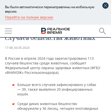
Вы были автоматически перенаправлены на мобильную
версию.
Перейти на полную версию
РЕГИОНЫ
ОБЩЕСТВО
За апрель в России выявили 113
БАШКОРТОСТАН
НОВОСТИ
случаев бешенства животных
ТАТАРСТАН
АНАЛИТИКА
17:48, 03.05.2024
УДМУРТИЯ
НОВОСТИ АНАЛИТИКИ
ЭКОНОМИКА
В России в апреле 2024 года зарегистрировано 113
случаев бешенства среди животных, сообщает
ДЕКЛАРАЦИИ О ДОХОДАХ
НОВОСТИ ЭКОНОМИКИ
ПРОМЫШЛЕННОСТЬ
Федеральный центр охраны здоровья животных (ФГБУ
«ВНИИЗЖ» Россельхознадзора).
КОРОЛИ ГОСЗАКАЗА ПФО
ФИНАНСЫ
НОВОСТИ
НЕДВИЖИМОСТЬ
ПРОМЫШЛЕННОСТИ
Больше всего случаев зафиксировано у собак
ВУЗЫ ТАТАРСТАНА
БАНКИ
НОВОСТИ НЕДВИЖИМОСТИ
АВТО
— 39, также выявлено 20 инфицированных
АГРОПРОМ
кошек.
КОМУ ПРИНАДЛЕЖАТ
БЮДЖЕТ
НОВОСТИ АВТО
БИЗНЕС
ТОРГОВЫЕ ЦЕНТРЫ
МАШИНОСТРОЕНИЕ
Среди диких животных бешенство
ТАТАРСТАНА
обнаружили у 36 лисиц, четырех енотовидных
ИНВЕСТИЦИИ
НОВОСТИ БИЗНЕСА
ТЕХНОЛОГИИ