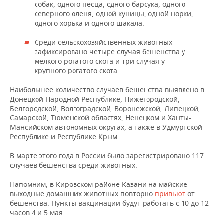
НЕФТЕХИМИЯ
собак, одного песца, одного барсука, одного
северного оленя, одной куницы, одной норки,
РОЗНИЧНАЯ ТОРГОВЛЯ
НОВОСТИ ТЕХНОЛОГИЙ
МЕРОПРИЯТИЯ
одного хорька и одного шакала.
НЕФТЬ
ТРАНСПОРТ
IT
НОВОСТИ МЕРОПРИЯТИЙ
СПОРТ
Среди сельскохозяйственных животных
ОПК
зафиксировано четыре случая бешенства у
мелкого рогатого скота и три случая у
УСЛУГИ
МЕДИА
ВЫЕЗДНАЯ РЕДАКЦИЯ
НОВОСТИ СПОРТА
ОБЩЕСТВО
крупного рогатого скота.
ЭНЕРГЕТИКА
ТЕЛЕКОММУНИКАЦИИ
БИЗНЕС-БРАНЧИ
ФУТБОЛ
НОВОСТИ ОБЩЕСТВА
ФОТОГАЛЕРЕЯ
Наибольшее количество случаев бешенства выявлено в
Донецкой Народной Республике, Нижегородской,
Белгородской, Волгоградской, Воронежской, Липецкой,
ONLINE-КОНФЕРЕНЦИИ
ХОККЕЙ
ВЛАСТЬ
СЮЖЕТЫ
Самарской, Тюменской областях, Ненецком и Ханты-
Мансийском автономных округах, а также в Удмуртской
ОТКРЫТАЯ ЛЕКЦИЯ
БАСКЕТБОЛ
ИНФРАСТРУКТУРА
СПРАВОЧНИК
Республике и Республике Крым.
ВОЛЕЙБОЛ
ИСТОРИЯ
СПИСОК ПЕРСОН
ПОЛНАЯ ВЕРСИЯ
В марте этого года в России было зарегистрировано 117
случаев бешенства среди животных.
КИБЕРСПОРТ
КУЛЬТУРА
СПИСОК КОМПАНИЙ
Напомним, в Кировском районе Казани на майские
выходные домашних животных повторно
привьют
от
ФИГУРНОЕ КАТАНИЕ
МЕДИЦИНА
бешенства. Пункты вакцинации будут работать с 10 до 12
часов 4 и 5 мая.