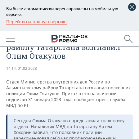
Вы были автоматически перенаправлены на мобильную
версию.
Перейти на полную версию
РЕГИОНЫ
ОБЩЕСТВО
Отдел МВД по Альметьевскому
БАШКОРТОСТАН
НОВОСТИ
району Татарстана возглавил
ТАТАРСТАН
АНАЛИТИКА
Олим Отакулов
УДМУРТИЯ
НОВОСТИ АНАЛИТИКИ
ЭКОНОМИКА
14:14, 01.02.2023
ДЕКЛАРАЦИИ О ДОХОДАХ
НОВОСТИ ЭКОНОМИКИ
ПРОМЫШЛЕННОСТЬ
Отдел Министерства внутренних дел России по
Альметьевскому району Татарстана возглавил полковник
КОРОЛИ ГОСЗАКАЗА ПФО
ФИНАНСЫ
НОВОСТИ
НЕДВИЖИМОСТЬ
полиции Олим Отакулов. Приказ о его назначении
ПРОМЫШЛЕННОСТИ
подписан 31 января 2023 года, сообщает пресс-служба
МВД по РТ.
ВУЗЫ ТАТАРСТАНА
БАНКИ
НОВОСТИ НЕДВИЖИМОСТИ
АВТО
АГРОПРОМ
Сегодня Олима Отакулова представили коллективу
КОМУ ПРИНАДЛЕЖАТ
БЮДЖЕТ
НОВОСТИ АВТО
БИЗНЕС
ТОРГОВЫЕ ЦЕНТРЫ
МАШИНОСТРОЕНИЕ
отдела. Начальник МВД по Татарстану Артем
ТАТАРСТАНА
Хохорин заявил, что полковник полиции
ИНВЕСТИЦИИ
НОВОСТИ БИЗНЕСА
ТЕХНОЛОГИИ
зарекомендовал себя как профессиональный и