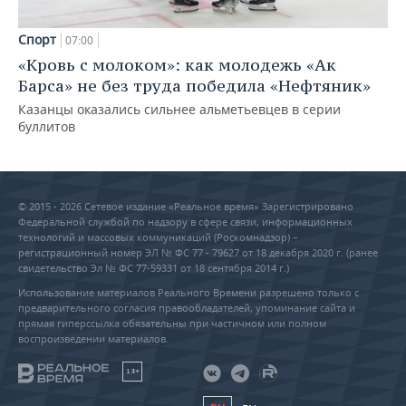
Спорт
07:00
«Кровь с молоком»: как молодежь «Ак
Барса» не без труда победила «Нефтяник»
Казанцы оказались сильнее альметьевцев в серии
буллитов
© 2015 - 2026 Сетевое издание «Реальное время» Зарегистрировано
Федеральной службой по надзору в сфере связи, информационных
технологий и массовых коммуникаций (Роскомнадзор) –
регистрационный номер ЭЛ № ФС 77 - 79627 от 18 декабря 2020 г. (ранее
свидетельство Эл № ФС 77-59331 от 18 сентября 2014 г.)
Использование материалов Реального Времени разрешено только с
предварительного согласия правообладателей, упоминание сайта и
прямая гиперссылка обязательны при частичном или полном
воспроизведении материалов.
18+