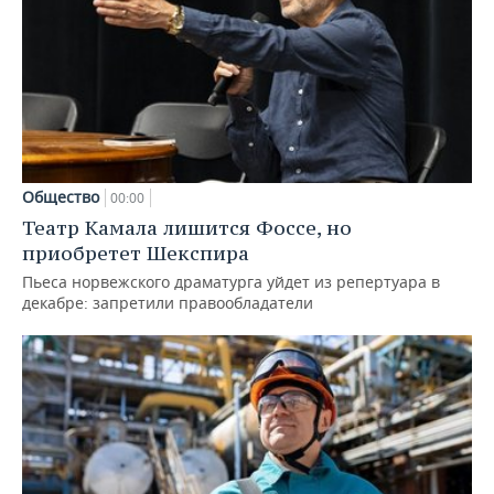
Общество
00:00
Театр Камала лишится Фоссе, но
приобретет Шекспира
Пьеса норвежского драматурга уйдет из репертуара в
декабре: запретили правообладатели