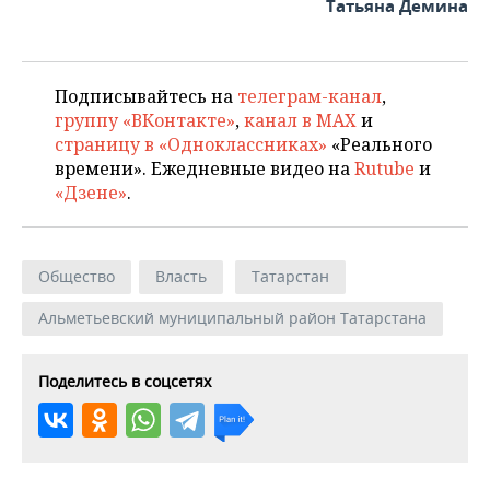
ВОДНЫЕ ВИДЫ СПОРТА
ОБРАЗОВАНИЕ
Татьяна Демина
ХОККЕЙ С МЯЧОМ
ПРОИСШЕСТВИЯ
Подписывайтесь на
телеграм-канал
,
группу «ВКонтакте»
,
канал в MAX
и
страницу в «Одноклассниках»
«Реального
времени». Ежедневные видео на
Rutube
и
«Дзене»
.
Общество
Власть
Татарстан
Альметьевский муниципальный район Татарстана
Поделитесь в соцсетях