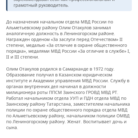
НЕФТЕХИМИЯ
грамотный руководитель.
РОЗНИЧНАЯ ТОРГОВЛЯ
НОВОСТИ ТЕХНОЛОГИЙ
МЕРОПРИЯТИЯ
НЕФТЬ
До назначения начальном отдела МВД России по
ТРАНСПОРТ
IT
НОВОСТИ МЕРОПРИЯТИЙ
СПОРТ
Альметьевскому району Олим Отакулов занимал
ОПК
аналогичную должность в Лениногорском районе.
Награжден орденом «За заслуги перед Отечеством» II
УСЛУГИ
МЕДИА
ВЫЕЗДНАЯ РЕДАКЦИЯ
НОВОСТИ СПОРТА
ОБЩЕСТВО
ЭНЕРГЕТИКА
степени, медалью «За отличие в охране общественного
порядка», медалями МВД России «За отличие в службе» I,
ТЕЛЕКОММУНИКАЦИИ
БИЗНЕС-БРАНЧИ
ФУТБОЛ
НОВОСТИ ОБЩЕСТВА
ФОТОГАЛЕРЕЯ
II и III степени.
ONLINE-КОНФЕРЕНЦИИ
ХОККЕЙ
ВЛАСТЬ
СЮЖЕТЫ
Олим Отакулов родился в Самарканде в 1972 году.
Образование получил в Казанском юридическом
институте и Академии управления МВД России. Службу в
ОТКРЫТАЯ ЛЕКЦИЯ
БАСКЕТБОЛ
ИНФРАСТРУКТУРА
СПРАВОЧНИК
органах внутренних дел начинал в должности
милиционера роты ППСМ Заинского ГРОВД МВД РТ.
ВОЛЕЙБОЛ
ИСТОРИЯ
СПИСОК ПЕРСОН
ПОЛНАЯ ВЕРСИЯ
Работал начальником отдела УУП и ПДН отдела МВД по
Заинскому району Татарстана, заместителем начальника
полиции по охране общественного порядка отдела МВД
КИБЕРСПОРТ
КУЛЬТУРА
СПИСОК КОМПАНИЙ
по Альметьевскому району, начальником полиции ОМВД
по Лениногорскому району. Женат. Воспитывает дочь и
ФИГУРНОЕ КАТАНИЕ
МЕДИЦИНА
сына.