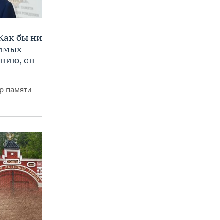
Как бы ни
нимых
ению, он
р памяти