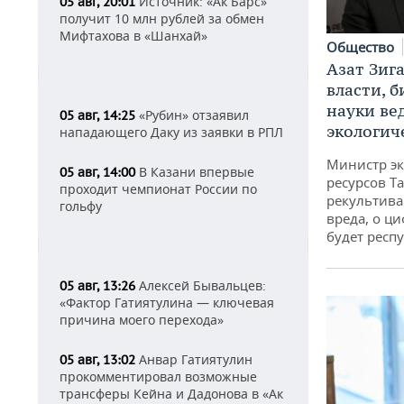
Источник: «Ак Барс»
05 авг, 20:01
получит 10 млн рублей за обмен
Мифтахова в «Шанхай»
Общество
Азат Зиг
власти, б
науки ве
«Рубин» отзаявил
05 авг, 14:25
экологич
нападающего Даку из заявки в РПЛ
Министр э
В Казани впервые
05 авг, 14:00
ресурсов Та
проходит чемпионат России по
рекультива
гольфу
вреда, о ц
будет респу
Алексей Бывальцев:
05 авг, 13:26
«Фактор Гатиятулина — ключевая
причина моего перехода»
Анвар Гатиятулин
05 авг, 13:02
прокомментировал возможные
трансферы Кейна и Дадонова в «Ак