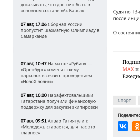
доказывать, что достоин быть в
основном составе «Ак Барса»
Судя по ТВ-
после инци
Сборная России
07 авг, 17:06
пропустит шахматную Олимпиаду в
О состояни
Самарканде
Подпи
На матче «Рубин» —
07 авг, 10:47
MAX
и
«Оренбург» изменят схему
парковок в связи с проведением
Ежедн
«Новой волны»
Парафехтовальщики
07 авг, 10:00
Спорт
Татарстана получили финансовую
поддержку для закупки экипировки
Поделитес
Анвар Гатиятулин:
07 авг, 09:51
«Молодежь старается, для нас это
главное»