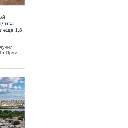
ой
ядчика
 еще 1,8
олучил
«ТатПром-