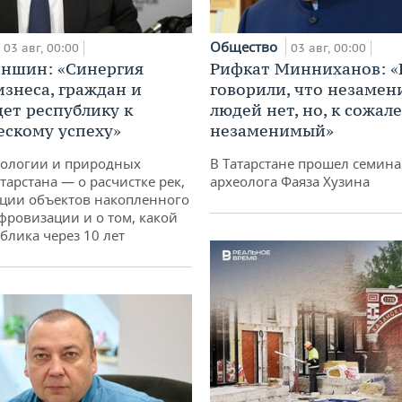
Общество
03 авг, 00:00
03 авг, 00:00
аншин: «Синергия
Рифкат Минниханов: «
изнеса, граждан и
говорили, что незаме
дет республику к
людей нет, но, к сожал
ескому успеху»
незаменимый»
кологии и природных
В Татарстане прошел семина
тарстана — о расчистке рек,
археолога Фаяза Хузина
ции объектов накопленного
ифровизации и о том, какой
блика через 10 лет