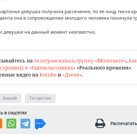
картинке девушка получила рассечение, по ее лицу текла кр
дента она в сопровождении молодого человека покинула т
и девушки на данный момент неизвестно.
сывайтесь на
телеграм-канал
,
группу «ВКонтакте»
,
кан
страницу в «Одноклассниках»
«Реального времени».
евные видео на
Rutube
и
«Дзене»
.
Хоккей
Татарстан
ь в соцсетях
Распечатать