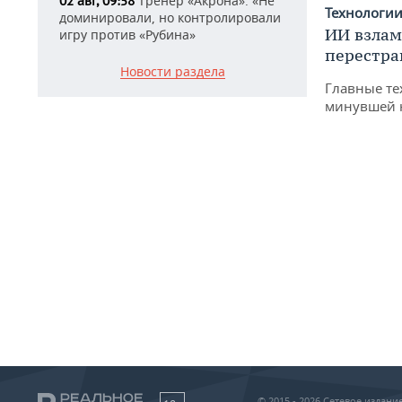
Тренер «Акрона»: «Не
02 авг, 09:58
Технологи
доминировали, но контролировали
ИИ взлам
игру против «Рубина»
перестра
Новости раздела
Главные те
минувшей 
© 2015 - 2026 Сетевое издан