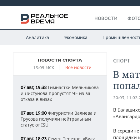
НОВОСТИ
ФОТО
Аналитика
Экономика
Промышленност
НОВОСТИ СПОРТА
СПОРТ
Все новости
13:09 МСК
В мат
попа
Гимнастки Мельникова
07 авг, 19:38
и Листунова пропустят ЧЕ из-за
20:03, 11.02
отказа в визах
В Балашихе
Фигуристки Валиева и
07 авг, 19:00
«Авангардо
Трусова получили нейтральный
статус от ISU
В середине
площадки и
Семен Терехов: «Буду
07 авг, 18:23