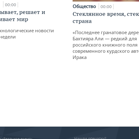
и
00:00
Общество
00:00
ывает, решает и
Стеклянное время, сте
ивает мир
страна
хнологические новости
«Последнее гранатовое дер
недели
Бахтияра Али — редкий для
российского книжного поля
современного курдского авт
Ирака
Нашли опечатку?
ие «Реальное время»