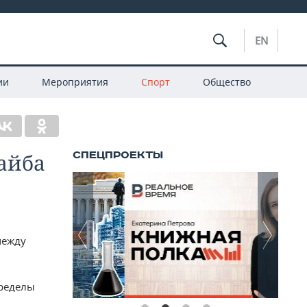
EN
ии
Мероприятия
Спорт
Общество
айба
между
пределы