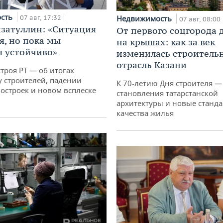
ость
07 авг, 17:32
Недвижимость
07 авг, 08:00
затуллин: «Ситуация
От первого соцгорода 
я, но пока мы
на крышах: как за век
 устойчиво»
изменилась строитель
отрасль Казани
троя РТ — об итогах
у строителей, падении
К 70-летию Дня строителя —
остроек и новом всплеске
становления татарстанской
архитектуры и новые станд
качества жилья