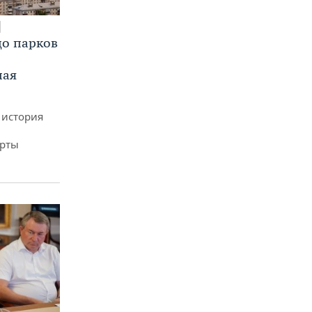
до парков
ная
 история
арты