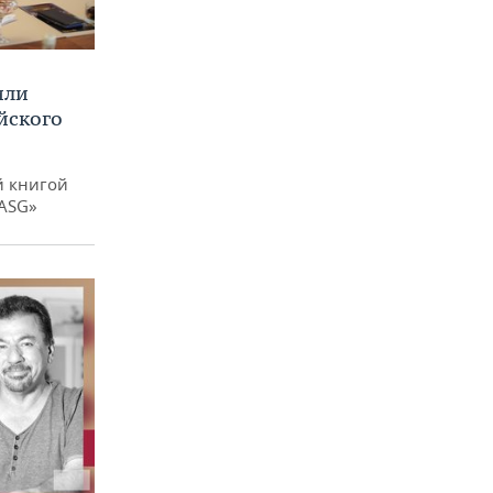
или
йского
й книгой
 ASG»