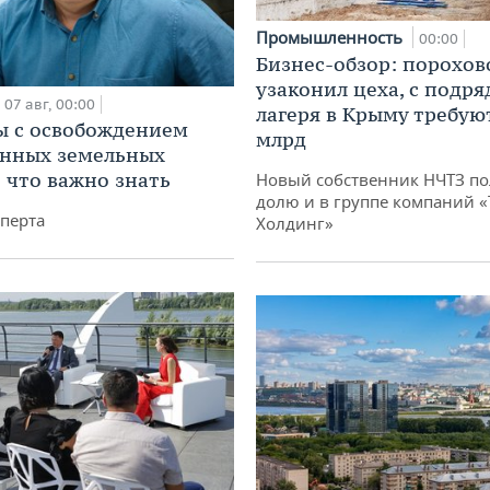
Промышленность
00:00
Бизнес-обзор: порохов
узаконил цеха, с подр
07 авг, 00:00
лагеря в Крыму требуют
 с освобождением
млрд
анных земельных
: что важно знать
Новый собственник НЧТЗ п
долю и в группе компаний 
перта
Холдинг»