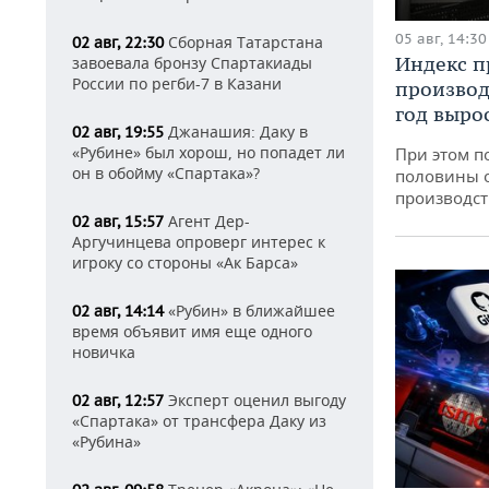
05 авг, 14:30
Сборная Татарстана
02 авг, 22:30
Индекс 
завоевала бронзу Спартакиады
России по регби-7 в Казани
производ
год вырос
Джанашия: Даку в
02 авг, 19:55
«Рубине» был хорош, но попадет ли
При этом п
он в обойму «Спартака»?
половины 
производст
Агент Дер-
02 авг, 15:57
Аргучинцева опроверг интерес к
игроку со стороны «Ак Барса»
«Рубин» в ближайшее
02 авг, 14:14
время объявит имя еще одного
новичка
Эксперт оценил выгоду
02 авг, 12:57
«Спартака» от трансфера Даку из
«Рубина»