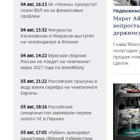
ХК «Челны» пропустит
04 авг, 16:13
сезон ВХЛ из-за финансовых
Недвижим
проблем
Марат Ай
непроста
Фигуристы
04 авг, 15:32
держимся
Кагановская и Некрасов выступят
на челленджере в Японии
Глава Минс
полугодия 
Мужская сборная
04 авг, 14:22
продаж нов
России не поедет на чемпионат
сделок
мира 2027 года по волейболу
Российские прыгуны в
03 авг, 21:22
воду взяли серебро на чемпионате
Европы
Российские
03 авг, 18:16
синхронистки завоевали первое
золото ЧЕ в Париже
«Рубин» арендовал
03 авг, 17:05
защитника сборной Узбекистана