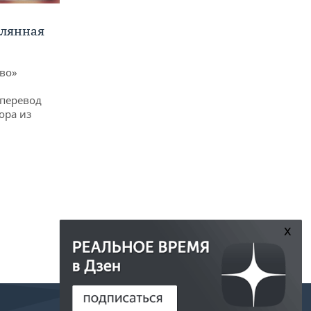
клянная
ево»
 перевод
ора из
x
РЕДАКЦИЯ