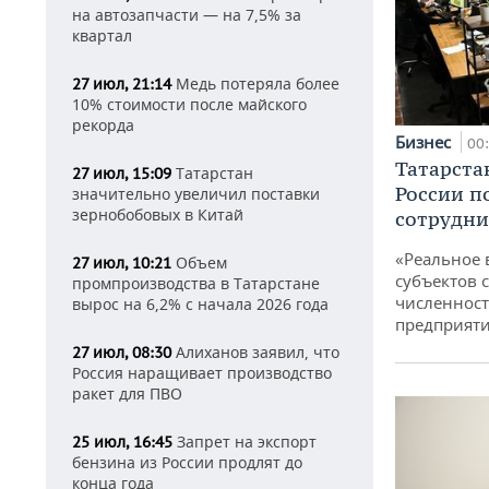
на автозапчасти — на 7,5% за
квартал
Медь потеряла более
27 июл, 21:14
10% стоимости после майского
рекорда
Бизнес
00
Татарста
Татарстан
27 июл, 15:09
России п
значительно увеличил поставки
зернобобовых в Китай
сотрудни
«Реальное 
Объем
27 июл, 10:21
субъектов 
промпроизводства в Татарстане
численност
вырос на 6,2% с начала 2026 года
предприят
Алиханов заявил, что
27 июл, 08:30
Россия наращивает производство
ракет для ПВО
Запрет на экспорт
25 июл, 16:45
бензина из России продлят до
конца года