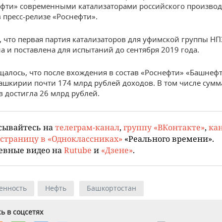
фти» современными катализаторами российского производ
 пресс-релизе «Роснефти».
, что первая партия катализаторов для уфимской группы НП
а и поставлена для испытаний до сентября 2019 года.
щалось, что после вхождения в состав «Роснефти» «Башнеф
ашкирии почти 174 млрд рублей доходов. В том числе сумм
 достигла 26 млрд рублей.
сывайтесь на
телеграм-канал
,
группу «ВКонтакте»
,
кан
страницу в «Одноклассниках»
«Реального времени».
евные видео на
Rutube
и
«Дзене»
.
енность
Нефть
Башкортостан
ь в соцсетях