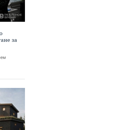
о
тане за
чем