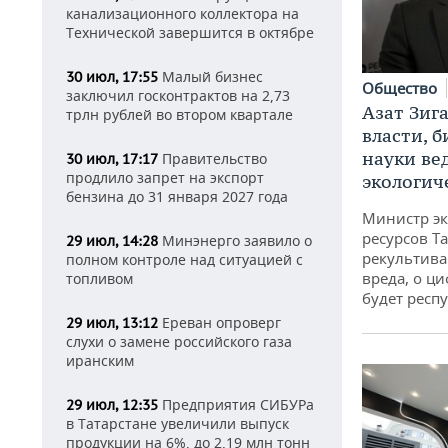
канализационного коллектора на
Технической завершится в октябре
Малый бизнес
30 июл, 17:55
Общество
заключил госконтрактов на 2,73
Азат Зиг
трлн рублей во втором квартале
власти, б
науки ве
Правительство
30 июл, 17:17
продлило запрет на экспорт
экологич
бензина до 31 января 2027 года
Министр э
ресурсов Та
Минэнерго заявило о
29 июл, 14:28
рекультива
полном контроле над ситуацией с
вреда, о ц
топливом
будет респу
Ереван опроверг
29 июл, 13:12
слухи о замене российского газа
иранским
Предприятия СИБУРа
29 июл, 12:35
в Татарстане увеличили выпуск
продукции на 6%, до 2,19 млн тонн