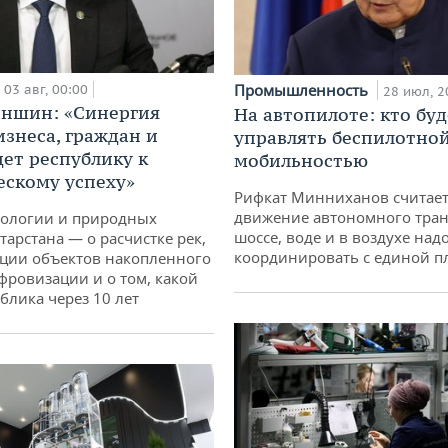
Промышленность
03 авг, 00:00
28 июл, 2
аншин: «Синергия
На автопилоте: кто буд
изнеса, граждан и
управлять беспилотно
дет республику к
мобильностью
ескому успеху»
Рифкат Минниханов считает
движение автономного тран
кологии и природных
шоссе, воде и в воздухе над
тарстана — о расчистке рек,
координировать с единой 
ции объектов накопленного
ифровизации и о том, какой
блика через 10 лет