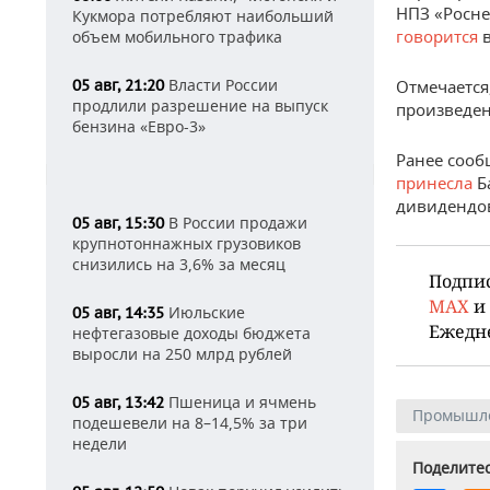
НПЗ «Росне
Кукмора потребляют наибольший
говорится
в
объем мобильного трафика
Власти России
05 авг, 21:20
Отмечается
продлили разрешение на выпуск
произведен
бензина «Евро-3»
Ранее сооб
принесла
Б
дивидендов
В России продажи
05 авг, 15:30
крупнотоннажных грузовиков
снизились на 3,6% за месяц
Подпи
MAX
и
Июльские
05 авг, 14:35
Ежедн
нефтегазовые доходы бюджета
выросли на 250 млрд рублей
Пшеница и ячмень
05 авг, 13:42
Промышл
подешевели на 8–14,5% за три
недели
Поделитес