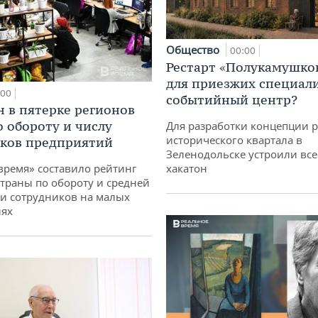
Общество
00:00
Рестарт «Полукамушко
для приезжих специал
:00
событийный центр?
н в пятерке регионов
о обороту и числу
Для разработки концепции 
исторического квартала в
ков предприятий
Зеленодольске устроили вс
хакатон
время» составило рейтинг
страны по обороту и средней
и сотрудников на малых
иях