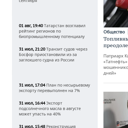
сентября
Татарстан возглавил
01 авг, 19:40
рейтинг регионов по
Общество
биопромышленному потенциалу
Топливны
преодоле
Транзит судов через
31 июл, 21:20
Босфор приостановили из-за
Патриарх К
заглохшего судна из России
«Татнефть»
мошенников
дней»
План по несырьевому
31 июл, 17:04
экспорту перевыполнен на 7%
Экспорт
31 июл, 16:44
подсолнечного масла в августе
может упасть на 40%
Реконструкция
31 июл, 15:48