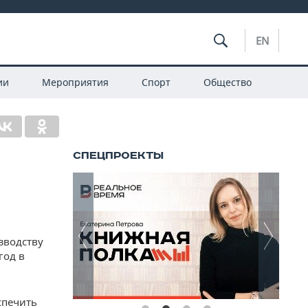
EN
ии
Мероприятия
Спорт
Общество
а
зводству
год в
спечить