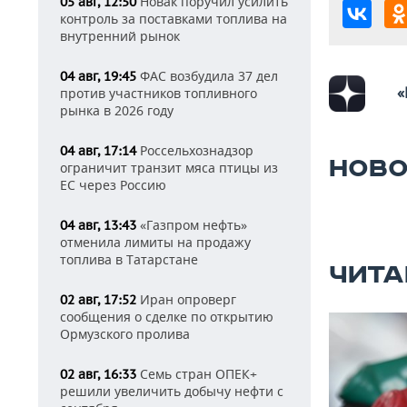
Новак поручил усилить
05 авг, 12:50
контроль за поставками топлива на
внутренний рынок
ФАС возбудила 37 дел
04 авг, 19:45
«
против участников топливного
рынка в 2026 году
Россельхознадзор
04 авг, 17:14
НОВО
ограничит транзит мяса птицы из
ЕС через Россию
«Газпром нефть»
04 авг, 13:43
отменила лимиты на продажу
топлива в Татарстане
ЧИТА
Иран опроверг
02 авг, 17:52
сообщения о сделке по открытию
Ормузского пролива
Семь стран ОПЕК+
02 авг, 16:33
решили увеличить добычу нефти с