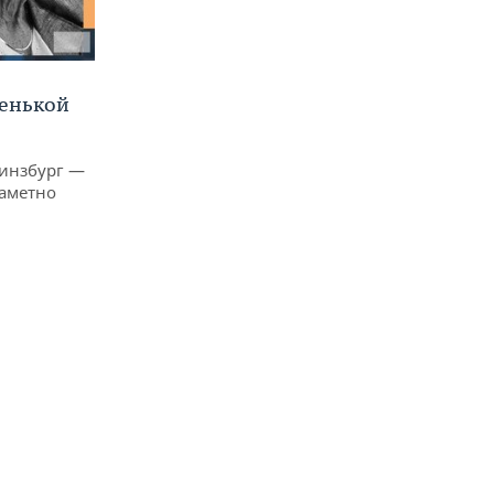
ленькой
Гинзбург —
заметно