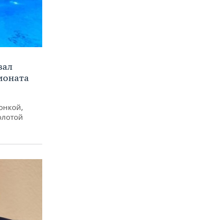
вал
ионата
онкой,
олотой