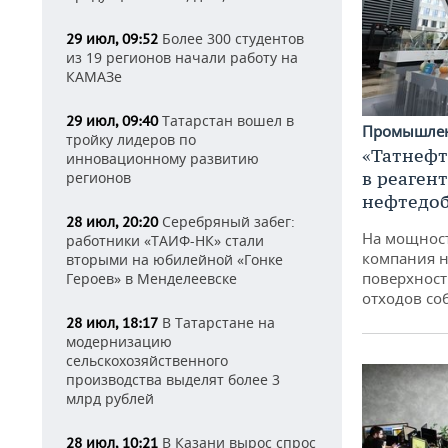
Более 300 студентов
29 июл, 09:52
из 19 регионов начали работу на
КАМАЗе
Татарстан вошел в
29 июл, 09:40
Промышле
тройку лидеров по
«Татнефт
инновационному развитию
в реаген
регионов
нефтедо
Серебряный забег:
28 июл, 20:20
На мощнос
работники «ТАИФ-НК» стали
компания н
вторыми на юбилейной «Гонке
поверхност
Героев» в Менделеевске
отходов со
В Татарстане на
28 июл, 18:17
модернизацию
сельскохозяйственного
производства выделят более 3
млрд рублей
В Казани вырос спрос
28 июл, 10:21