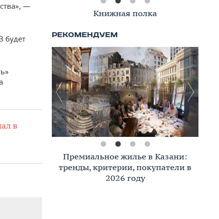
ства», —
Книжная полка
З будет
ть»
а
ал в
Премиальное жилье в Казани:
тренды, критерии, покупатели в
2026 году