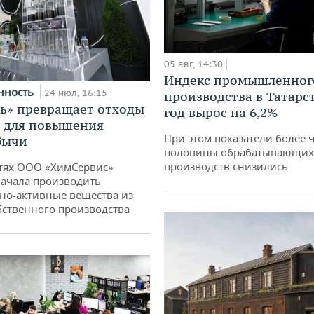
05 авг, 14:30
Индекс промышленног
нность
24 июл, 16:15
производства в Татарс
ь» превращает отходы
год вырос на 6,2%
т для повышения
При этом показатели более 
бычи
половины обрабатывающих
производств снизились
тях ООО «ХимСервис»
ачала производить
но-активные вещества из
бственного производства