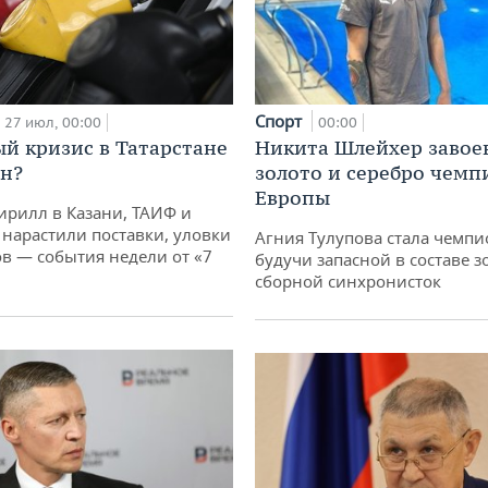
Спорт
00:00
27 июл, 00:00
Никита Шлейхер завое
й кризис в Татарстане
золото и серебро чемп
н?
Европы
ирилл в Казани, ТАИФ и
 нарастили поставки, уловки
Агния Тулупова стала чемпи
 — события недели от «7
будучи запасной в составе з
сборной синхронисток