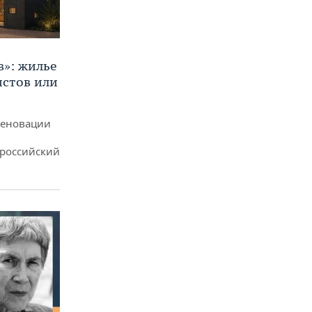
в»: жилье
истов или
реновации
ероссийский