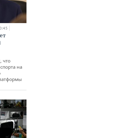
0:45
ет
й
, что
спорта на
о
платформы