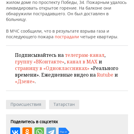
НЕФТЕХИМИЯ
жилом доме по проспекту Победы, 34. Пожарным удалось
ликвидировать открытое горение. На балконе они
РОЗНИЧНАЯ ТОРГОВЛЯ
НОВОСТИ ТЕХНОЛОГИЙ
МЕРОПРИЯТИЯ
обнаружили пострадавшего. Он был доставлен в
НЕФТЬ
больницу.
ТРАНСПОРТ
IT
НОВОСТИ МЕРОПРИЯТИЙ
СПОРТ
ОПК
В МЧС сообщили, что в результате взрыва газа и
последующего пожара
пострадали
четыре квартиры.
УСЛУГИ
МЕДИА
ВЫЕЗДНАЯ РЕДАКЦИЯ
НОВОСТИ СПОРТА
ОБЩЕСТВО
ЭНЕРГЕТИКА
ТЕЛЕКОММУНИКАЦИИ
БИЗНЕС-БРАНЧИ
ФУТБОЛ
НОВОСТИ ОБЩЕСТВА
ФОТОГАЛЕРЕЯ
Подписывайтесь на
телеграм-канал
,
группу «ВКонтакте»
,
канал в MAX
и
ONLINE-КОНФЕРЕНЦИИ
ХОККЕЙ
ВЛАСТЬ
СЮЖЕТЫ
страницу в «Одноклассниках»
«Реального
времени». Ежедневные видео на
Rutube
и
ОТКРЫТАЯ ЛЕКЦИЯ
БАСКЕТБОЛ
ИНФРАСТРУКТУРА
СПРАВОЧНИК
«Дзене»
.
ВОЛЕЙБОЛ
ИСТОРИЯ
СПИСОК ПЕРСОН
ПОЛНАЯ ВЕРСИЯ
Происшествия
Татарстан
КИБЕРСПОРТ
КУЛЬТУРА
СПИСОК КОМПАНИЙ
ФИГУРНОЕ КАТАНИЕ
МЕДИЦИНА
Поделитесь в соцсетях