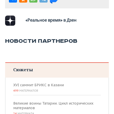
ВОДНЫЕ ВИДЫ СПОРТА
ОБРАЗОВАНИЕ
ХОККЕЙ С МЯЧОМ
ПРОИСШЕСТВИЯ
«Реальное время» в Дзен
НОВОСТИ ПАРТНЕРОВ
Сюжеты
XVI саммит БРИКС в Казани
499
МАТЕРИАЛОВ
Великие воины Татарии. Цикл исторических
материалов
24
МАТЕРИАЛА