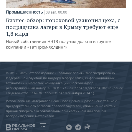
Промышленность
08 авг, 00:00
Бизнес-обзор: пороховой узаконил цеха, с
подрядчика лагеря в Крыму требуют еще
1,8 млрд
Новый собственник НЧТЗ получил долю и в группе
компаний «ТатПром-Холдинг»
© 2015 - 2026 Сетевое издание «Реальное время» Зарегистрировано
Федеральной службой по надзору в сфере связи, информационных
технологий и массовых коммуникаций (Роскомнадзор) –
регистрационный номер ЭЛ № ФС 77 - 79627 от 18 декабря 2020 г. (ранее
свидетельство Эл № ФС 77-59331 от 18 сентября 2014 г.)
Использование материалов Реального Времени разрешено только с
предварительного согласия правообладателей, упоминание сайта и
прямая гиперссылка обязательны при частичном или полном
воспроизведении материалов.
18+