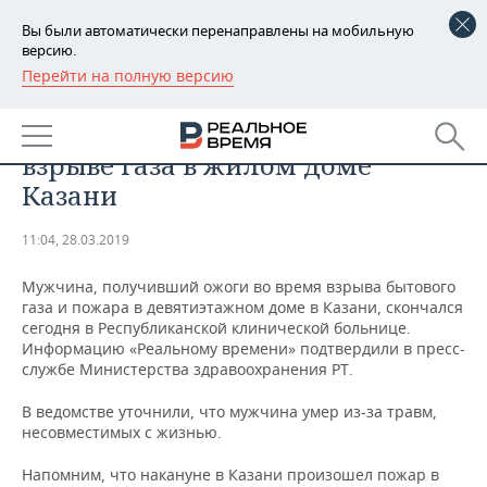
Вы были автоматически перенаправлены на мобильную
версию.
Перейти на полную версию
РЕГИОНЫ
ПРОИСШЕСТВИЯ
Скончался пострадавший при
БАШКОРТОСТАН
НОВОСТИ
взрыве газа в жилом доме
ТАТАРСТАН
АНАЛИТИКА
Казани
УДМУРТИЯ
НОВОСТИ АНАЛИТИКИ
ЭКОНОМИКА
11:04, 28.03.2019
ДЕКЛАРАЦИИ О ДОХОДАХ
НОВОСТИ ЭКОНОМИКИ
ПРОМЫШЛЕННОСТЬ
Мужчина, получивший ожоги во время взрыва бытового
газа и пожара в девятиэтажном доме в Казани, скончался
КОРОЛИ ГОСЗАКАЗА ПФО
ФИНАНСЫ
НОВОСТИ
НЕДВИЖИМОСТЬ
сегодня в Республиканской клинической больнице.
ПРОМЫШЛЕННОСТИ
Информацию «Реальному времени» подтвердили в пресс-
службе Министерства здравоохранения РТ.
ВУЗЫ ТАТАРСТАНА
БАНКИ
НОВОСТИ НЕДВИЖИМОСТИ
АВТО
АГРОПРОМ
В ведомстве уточнили, что мужчина умер из-за травм,
КОМУ ПРИНАДЛЕЖАТ
БЮДЖЕТ
НОВОСТИ АВТО
БИЗНЕС
несовместимых с жизнью.
ТОРГОВЫЕ ЦЕНТРЫ
МАШИНОСТРОЕНИЕ
ТАТАРСТАНА
Напомним, что накануне в Казани произошел пожар в
ИНВЕСТИЦИИ
НОВОСТИ БИЗНЕСА
ТЕХНОЛОГИИ