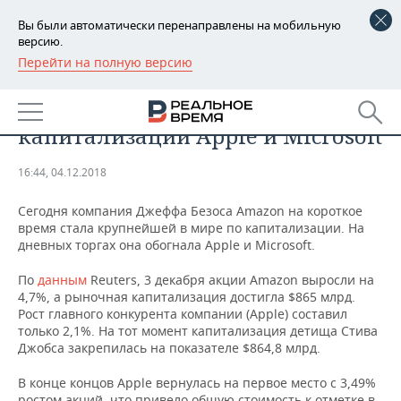
Вы были автоматически перенаправлены на мобильную
версию.
Перейти на полную версию
РЕГИОНЫ
ТЕХНОЛОГИИ
Amazon обогнала по
БАШКОРТОСТАН
НОВОСТИ
капитализации Apple и Microsoft
ТАТАРСТАН
АНАЛИТИКА
16:44, 04.12.2018
УДМУРТИЯ
НОВОСТИ АНАЛИТИКИ
ЭКОНОМИКА
Сегодня компания Джеффа Безоса Amazon на короткое
время стала крупнейшей в мире по капитализации. На
ДЕКЛАРАЦИИ О ДОХОДАХ
НОВОСТИ ЭКОНОМИКИ
ПРОМЫШЛЕННОСТЬ
дневных торгах она обогнала Apple и Microsoft.
КОРОЛИ ГОСЗАКАЗА ПФО
ФИНАНСЫ
НОВОСТИ
НЕДВИЖИМОСТЬ
По
данным
Reuters, 3 декабря акции Amazon выросли на
ПРОМЫШЛЕННОСТИ
4,7%, а рыночная капитализация достигла $865 млрд.
ВУЗЫ ТАТАРСТАНА
БАНКИ
НОВОСТИ НЕДВИЖИМОСТИ
АВТО
Рост главного конкурента компании (Apple) составил
АГРОПРОМ
только 2,1%. На тот момент капитализация детища Стива
Джобса закрепилась на показателе $864,8 млрд.
КОМУ ПРИНАДЛЕЖАТ
БЮДЖЕТ
НОВОСТИ АВТО
БИЗНЕС
ТОРГОВЫЕ ЦЕНТРЫ
МАШИНОСТРОЕНИЕ
ТАТАРСТАНА
В конце концов Apple вернулась на первое место с 3,49%
ИНВЕСТИЦИИ
НОВОСТИ БИЗНЕСА
ТЕХНОЛОГИИ
ростом акций, что привело общую стоимость к отметке в