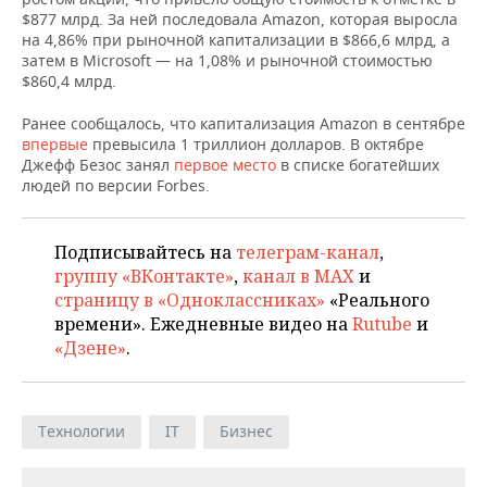
НЕФТЕХИМИЯ
$877 млрд. За ней последовала Amazon, которая выросла
на 4,86% при рыночной капитализации в $866,6 млрд, а
РОЗНИЧНАЯ ТОРГОВЛЯ
НОВОСТИ ТЕХНОЛОГИЙ
МЕРОПРИЯТИЯ
НЕФТЬ
затем в Microsoft — на 1,08% и рыночной стоимостью
$860,4 млрд.
ТРАНСПОРТ
IT
НОВОСТИ МЕРОПРИЯТИЙ
СПОРТ
ОПК
Ранее сообщалось, что капитализация Amazon в сентябре
УСЛУГИ
МЕДИА
ВЫЕЗДНАЯ РЕДАКЦИЯ
НОВОСТИ СПОРТА
ОБЩЕСТВО
впервые
превысила 1 триллион долларов. В октябре
ЭНЕРГЕТИКА
Джефф Безос занял
первое место
в списке богатейших
людей по версии Forbes.
ТЕЛЕКОММУНИКАЦИИ
БИЗНЕС-БРАНЧИ
ФУТБОЛ
НОВОСТИ ОБЩЕСТВА
ФОТОГАЛЕРЕЯ
ONLINE-КОНФЕРЕНЦИИ
ХОККЕЙ
ВЛАСТЬ
СЮЖЕТЫ
Подписывайтесь на
телеграм-канал
,
группу «ВКонтакте»
,
канал в MAX
и
ОТКРЫТАЯ ЛЕКЦИЯ
БАСКЕТБОЛ
ИНФРАСТРУКТУРА
СПРАВОЧНИК
страницу в «Одноклассниках»
«Реального
времени». Ежедневные видео на
Rutube
и
ВОЛЕЙБОЛ
ИСТОРИЯ
СПИСОК ПЕРСОН
ПОЛНАЯ ВЕРСИЯ
«Дзене»
.
КИБЕРСПОРТ
КУЛЬТУРА
СПИСОК КОМПАНИЙ
Технологии
IT
Бизнес
ФИГУРНОЕ КАТАНИЕ
МЕДИЦИНА