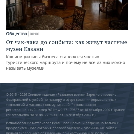
Общество
00:00
От чак-чака до соцбыта: как живут частные
музеи Казани
Как инициативы бизнеса становятся частью
туристического маршрута и почему не все из них можно
называть музеями
© 2015 - 2026 Сетевое издание «Реальное время» Зарегистрировано
Федеральной службой по надзору в сфере связи, информационных
технологий и массовых коммуникаций (Роскомнадзор) –
регистрационный номер ЭЛ № ФС 77 - 79627 от 18 декабря 2020 г. (ранее
свидетельство Эл № ФС 77-59331 от 18 сентября 2014 г.)
Использование материалов Реального Времени разрешено только с
предварительного согласия правообладателей, упоминание сайта и
прямая гиперссылка обязательны при частичном или полном