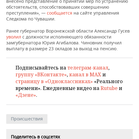
ВОДНЫЕ ВИДЫ СПОРТА
ОБРАЗОВАНИЕ
внесено представление о принятии мер по устранению
обстоятельств, способствовавших совершению
преступления», —
сообщается
на сайте управления
ХОККЕЙ С МЯЧОМ
ПРОИСШЕСТВИЯ
Следкома по Чувашии.
Ранее губернатор Воронежской области Александр Гусев
уволил
с должности исполняющего обязанности
замгубернатора Юрия Агибалова. Чиновник получил
выплату в размере 23 окладов за выход на пенсию.
Подписывайтесь на
телеграм-канал
,
группу «ВКонтакте»
,
канал в MAX
и
страницу в «Одноклассниках»
«Реального
времени». Ежедневные видео на
Rutube
и
«Дзене»
.
Происшествия
Поделитесь в соцсетях