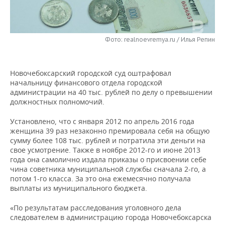
НЕФТЕХИМИЯ
РОЗНИЧНАЯ ТОРГОВЛЯ
НОВОСТИ ТЕХНОЛОГИЙ
МЕРОПРИЯТИЯ
НЕФТЬ
Фото: realnoevremya.ru / Илья Репин
ТРАНСПОРТ
IT
НОВОСТИ МЕРОПРИЯТИЙ
СПОРТ
ОПК
УСЛУГИ
МЕДИА
ВЫЕЗДНАЯ РЕДАКЦИЯ
НОВОСТИ СПОРТА
ОБЩЕСТВО
ЭНЕРГЕТИКА
Новочебоксарский городской суд оштрафовал
начальницу финансового отдела городской
ТЕЛЕКОММУНИКАЦИИ
БИЗНЕС-БРАНЧИ
ФУТБОЛ
НОВОСТИ ОБЩЕСТВА
ФОТОГАЛЕРЕЯ
администрации на 40 тыс. рублей по делу о превышении
должностных полномочий.
ONLINE-КОНФЕРЕНЦИИ
ХОККЕЙ
ВЛАСТЬ
СЮЖЕТЫ
Установлено, что с января 2012 по апрель 2016 года
женщина 39 раз незаконно премировала себя на общую
ОТКРЫТАЯ ЛЕКЦИЯ
БАСКЕТБОЛ
ИНФРАСТРУКТУРА
СПРАВОЧНИК
сумму более 108 тыс. рублей и потратила эти деньги на
свое усмотрение. Также в ноябре 2012-го и июне 2013
ВОЛЕЙБОЛ
ИСТОРИЯ
СПИСОК ПЕРСОН
ПОЛНАЯ ВЕРСИЯ
года она самолично издала приказы о присвоении себе
чина советника муниципальной службы сначала 2-го, а
потом 1-го класса. За это она ежемесячно получала
КИБЕРСПОРТ
КУЛЬТУРА
СПИСОК КОМПАНИЙ
выплаты из муниципального бюджета.
ФИГУРНОЕ КАТАНИЕ
МЕДИЦИНА
«По результатам расследования уголовного дела
следователем в администрацию города Новочебоксарска