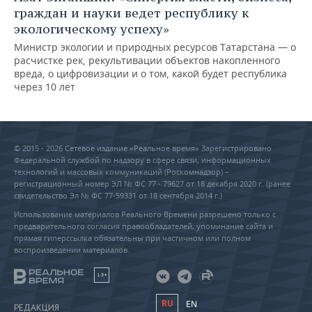
граждан и науки ведет республику к
экологическому успеху»
Министр экологии и природных ресурсов Татарстана — о
расчистке рек, рекультивации объектов накопленного
вреда, о цифровизации и о том, какой будет республика
через 10 лет
© 2015 - 2026 Сетевое издание «Реальное время» Зарегистрировано
Федеральной службой по надзору в сфере связи, информационных
технологий и массовых коммуникаций (Роскомнадзор) –
регистрационный номер ЭЛ № ФС 77 - 79627 от 18 декабря 2020 г. (ранее
свидетельство Эл № ФС 77-59331 от 18 сентября 2014 г.)
Использование материалов Реального Времени разрешено только с
предварительного согласия правообладателей, упоминание сайта и
прямая гиперссылка обязательны при частичном или полном
воспроизведении материалов.
18+
RU
EN
РЕДАКЦИЯ