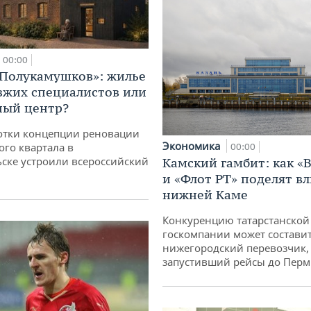
00:00
«Полукамушков»: жилье
зжих специалистов или
ный центр?
отки концепции реновации
Экономика
ого квартала в
00:00
ске устроили всероссийский
Камский гамбит: как «
и «Флот РТ» поделят в
нижней Каме
Конкуренцию татарстанской
госкомпании может состави
нижегородский перевозчик,
запустивший рейсы до Пер