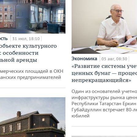
ость
31 июл, 18:10
 объекте культурного
: особенности
Экономика
05 авг, 08:30
льной аренды
«Развитие системы уче
ммерческих площадей в ОКН
ценных бумаг — проце
занских предпринимателей
непрекращающийся»
Один из основателей учетн
инфраструктуры рынка ценн
Республики Татарстан Еркин
Губайдуллин встречает 80-л
юбилей