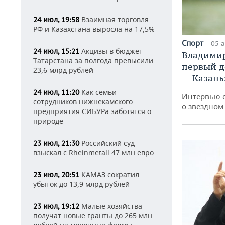
Взаимная торговля
24 июл, 19:58
РФ и Казахстана выросла на 17,5%
Спорт
05 а
Акцизы в бюджет
24 июл, 15:21
Владимир
Татарстана за полгода превысили
первый д
23,6 млрд рублей
— Казань
Как семьи
24 июл, 11:20
Интервью 
сотрудников нижнекамского
о звездном
предприятия СИБУРа заботятся о
природе
Российский суд
23 июл, 21:30
взыскал с Rheinmetall 47 млн евро
КАМАЗ сократил
23 июл, 20:51
убыток до 13,9 млрд рублей
Малые хозяйства
23 июл, 19:12
получат новые гранты до 265 млн