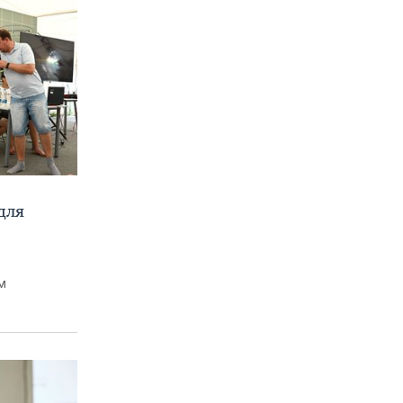
для
м