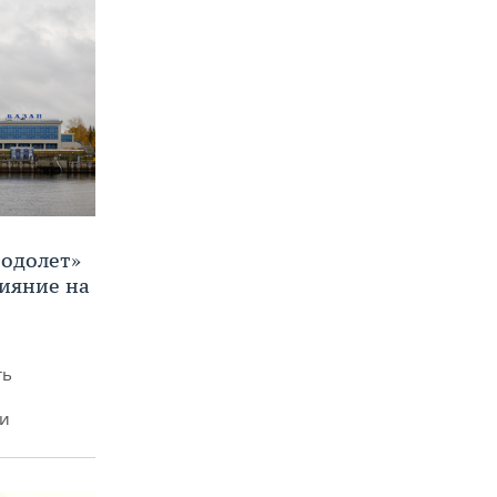
Водолет»
лияние на
ть
ми