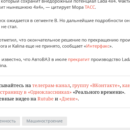
, который сохранит внедорожный потенциал Lada 4х4. Факти
нит нынешнюю 4х4», — цитирует Мора
ТАСС
.
уск ожидается в сегменте B. Но дальнейшие подробности он
не стал.
отметил, что окончательное решение по прекращению про
ora и Kalinа еще не принято, сообщает «
Интерфакс
».
о известно, что АвтоВАЗ в июле
прекратит
производство Lada
ina.
сывайтесь на
телеграм-канал
,
группу «ВКонтакте»
,
кан
страницу в «Одноклассниках»
«Реального времени».
евные видео на
Rutube
и
«Дзене»
.
енность
Машиностроение