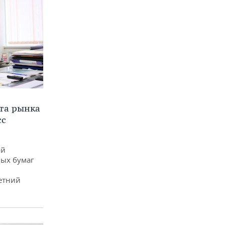
та рынка
сс
ой
ых бумаг
етний