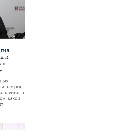
ргия
ан и
у к
»
дных
чистке рек,
копленного
ом, какой
ет