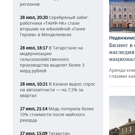
регионов
Серебряный забег:
28 июл, 20:20
работники «ТАИФ-НК» стали
вторыми на юбилейной «Гонке
Героев» в Менделеевске
Недвижим
Бизнес в
В Татарстане на
28 июл, 18:17
наследия
модернизацию
национа
сельскохозяйственного
производства выделят более 3
Аренда ко
млрд рублей
глазами ка
В Казани вырос спрос
28 июл, 10:21
на автозапчасти — на 7,5% за
квартал
Медь потеряла более
27 июл, 21:14
10% стоимости после майского
рекорда
Татарстан
27 июл, 15:09