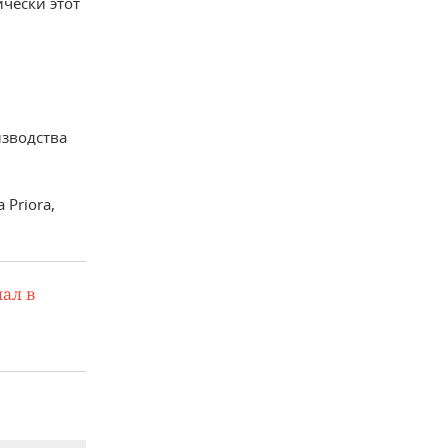
чески этот
изводства
 Priora,
ал в