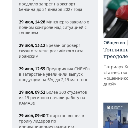
продлило запрет на экспорт
бензина до 31 января 2027 года
Минэнерго заявило о
29 июл, 14:28
полном контроле над ситуацией с
топливом
Общество
Ереван опроверг
29 июл, 13:12
Топливны
слухи о замене российского газа
преодоле
иранским
Патриарх К
Предприятия СИБУРа
29 июл, 12:35
«Татнефть»
в Татарстане увеличили выпуск
мошенников
продукции на 6%, до 2,19 млн тонн
дней»
Более 300 студентов
29 июл, 09:52
из 19 регионов начали работу на
КАМАЗе
Татарстан вошел в
29 июл, 09:40
тройку лидеров по
инновационному развитию