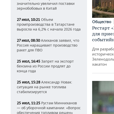
значительно увеличил поставки
зернобобовых в Китай
Объем
27 июл, 10:21
Общество
промпроизводства в Татарстане
Рестарт 
выросла на 6,2% с начала 2026 года
для прие
событий
Алиханов заявил, что
27 июл, 08:30
Россия наращивает производство
Для разраб
ракет для ПВО
историческ
Зеленодоль
Запрет на экспорт
25 июл, 16:45
хакатон
бензина из России продлят до
конца года
Александр Новак:
25 июл, 15:28
ситуация на рынке топлива
стабилизируется
Рустам Минниханов
25 июл, 11:25
— об уборочной кампании: «Вопрос
обеспечения топливом решен»