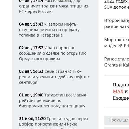
Россельхознадзор
04 авг, 17:14
2022 годах
ограничит транзит мяса птицы из
SUV допол
ЕС через Россию
Второй зап
«Газпром нефть»
04 авг, 13:43
раскрывать 
отменила лимиты на продажу
топлива в Татарстане
Мор также 
моделей Pri
Иран опроверг
02 авг, 17:52
сообщения о сделке по открытию
Ормузского пролива
Ранее стал
Granta и Kal
Семь стран ОПЕК+
02 авг, 16:33
решили увеличить добычу нефти с
сентября
Подпи
MAX
и
Татарстан возглавил
01 авг, 19:40
Ежедн
рейтинг регионов по
биопромышленному потенциалу
Транзит судов через
31 июл, 21:20
Промышл
Босфор приостановили из-за