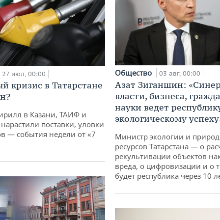
Общество
03 авг, 00:00
27 июл, 00:00
Азат Зиганшин: «Сине
й кризис в Татарстане
власти, бизнеса, гражд
н?
науки ведет республик
ирилл в Казани, ТАИФ и
экологическому успеху
 нарастили поставки, уловки
 — события недели от «7
Министр экологии и приро
ресурсов Татарстана — о рас
рекультивации объектов на
вреда, о цифровизации и о т
будет республика через 10 л