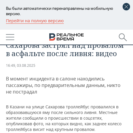
Вы были автоматически перенаправлены на мобильную
версию.
Перейти на полную версию
РЕГИОНЫ
ОБЩЕСТВО
В Казани троллейбус на улице
БАШКОРТОСТАН
НОВОСТИ
Сахарова застрял над провалом
ТАТАРСТАН
АНАЛИТИКА
в асфальте после ливня: видео
УДМУРТИЯ
НОВОСТИ АНАЛИТИКИ
ЭКОНОМИКА
16:49, 03.08.2025
ДЕКЛАРАЦИИ О ДОХОДАХ
НОВОСТИ ЭКОНОМИКИ
ПРОМЫШЛЕННОСТЬ
В момент инцидента в салоне находились
пассажиры, по предварительным данным, никто
КОРОЛИ ГОСЗАКАЗА ПФО
ФИНАНСЫ
НОВОСТИ
НЕДВИЖИМОСТЬ
не пострадал
ПРОМЫШЛЕННОСТИ
ВУЗЫ ТАТАРСТАНА
БАНКИ
НОВОСТИ НЕДВИЖИМОСТИ
АВТО
В Казани на улице Сахарова троллейбус провалился в
АГРОПРОМ
образовавшуюся яму после сильного ливня. Местные
КОМУ ПРИНАДЛЕЖАТ
БЮДЖЕТ
НОВОСТИ АВТО
БИЗНЕС
жители сообщили о происшествии в соцсетях,
ТОРГОВЫЕ ЦЕНТРЫ
МАШИНОСТРОЕНИЕ
опубликовав фото, на которых видно, как заднее колесо
ТАТАРСТАНА
троллейбуса висит над крупным провалом.
ИНВЕСТИЦИИ
НОВОСТИ БИЗНЕСА
ТЕХНОЛОГИИ