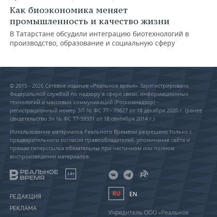
Как биоэкономика меняет
промышленность и качество жизни
В Татарстане обсудили интеграцию биотехнологий в
производство, образование и социальную сферу
© 2015 - 2026 Сетевое издание «Реальное время» Зарегистрировано
Федеральной службой по надзору в сфере связи, информационных
технологий и массовых коммуникаций (Роскомнадзор) –
регистрационный номер ЭЛ № ФС 77 - 79627 от 18 декабря 2020 г. (ранее
свидетельство Эл № ФС 77-59331 от 18 сентября 2014 г.)
Использование материалов Реального Времени разрешено только с
предварительного согласия правообладателей, упоминание сайта и
прямая гиперссылка обязательны при частичном или полном
воспроизведении материалов.
18+
RU
EN
РЕДАКЦИЯ
РЕКЛАМА
Учредитель ООО «Реальное