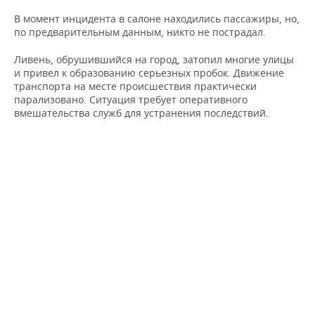
НЕФТЕХИМИЯ
В момент инцидента в салоне находились пассажиры, но,
РОЗНИЧНАЯ ТОРГОВЛЯ
НОВОСТИ ТЕХНОЛОГИЙ
МЕРОПРИЯТИЯ
по предварительным данным, никто не пострадал.
НЕФТЬ
ТРАНСПОРТ
IT
НОВОСТИ МЕРОПРИЯТИЙ
СПОРТ
Ливень, обрушившийся на город, затопил многие улицы
ОПК
и привел к образованию серьезных пробок. Движение
транспорта на месте происшествия практически
УСЛУГИ
МЕДИА
ВЫЕЗДНАЯ РЕДАКЦИЯ
НОВОСТИ СПОРТА
ОБЩЕСТВО
парализовано. Ситуация требует оперативного
ЭНЕРГЕТИКА
вмешательства служб для устранения последствий.
ТЕЛЕКОММУНИКАЦИИ
БИЗНЕС-БРАНЧИ
ФУТБОЛ
НОВОСТИ ОБЩЕСТВА
ФОТОГАЛЕРЕЯ
ONLINE-КОНФЕРЕНЦИИ
ХОККЕЙ
ВЛАСТЬ
СЮЖЕТЫ
ОТКРЫТАЯ ЛЕКЦИЯ
БАСКЕТБОЛ
ИНФРАСТРУКТУРА
СПРАВОЧНИК
ВОЛЕЙБОЛ
ИСТОРИЯ
СПИСОК ПЕРСОН
ПОЛНАЯ ВЕРСИЯ
КИБЕРСПОРТ
КУЛЬТУРА
СПИСОК КОМПАНИЙ
ФИГУРНОЕ КАТАНИЕ
МЕДИЦИНА