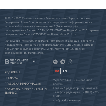
© 2015 - 2026 Сетевое издание «Реальное время» Зарегистрировано
Федеральной службой по надзору в сфере связи, информационных
технологий и массовых коммуникаций (Роскомнадзор) –
регистрационный номер ЭЛ № ФС 77 - 79627 от 18 декабря 2020 г. (ранее
свидетельство Эл № ФС 77-59331 от 18 сентября 2014 г.)
Использование материалов Реального Времени разрешено только с
предварительного согласия правообладателей, упоминание сайта и
прямая гиперссылка обязательны при частичном или полном
воспроизведении материалов.
18+
RU
EN
РЕДАКЦИЯ
РЕКЛАМА
Учредитель ООО «Реальное
ПРАВОВАЯ ИНФОРМАЦИЯ
время»
Главный редактор Саушина А.А.
ПОЛИТИКА О ПЕРСОНАЛЬНЫХ
Телефон редакции: +7 (843) 222-
ДАННЫХ
90-80
info@realnoevremya.ru