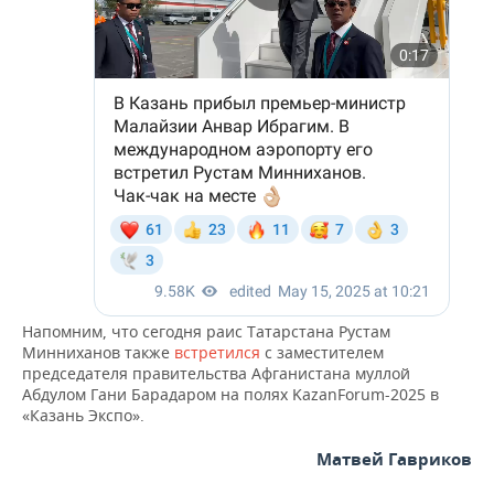
ВОДНЫЕ ВИДЫ СПОРТА
ОБРАЗОВАНИЕ
ХОККЕЙ С МЯЧОМ
ПРОИСШЕСТВИЯ
Напомним, что сегодня раис Татарстана Рустам
Минниханов также
встретился
с заместителем
председателя правительства Афганистана муллой
Абдулом Гани Барадаром на полях KazanForum-2025 в
«Казань Экспо».
Матвей Гавриков