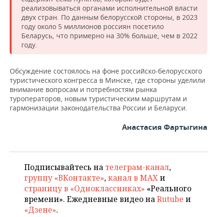
НЕФТЕХИМИЯ
реализовываться органами исполнительной власти
двух стран. По данным белорусской стороны, в 2023
РОЗНИЧНАЯ ТОРГОВЛЯ
НОВОСТИ ТЕХНОЛОГИЙ
МЕРОПРИЯТИЯ
НЕФТЬ
году около 5 миллионов россиян посетило
Беларусь, что примерно на 30% больше, чем в 2022
ТРАНСПОРТ
IT
НОВОСТИ МЕРОПРИЯТИЙ
СПОРТ
году.
ОПК
УСЛУГИ
МЕДИА
ВЫЕЗДНАЯ РЕДАКЦИЯ
НОВОСТИ СПОРТА
ОБЩЕСТВО
ЭНЕРГЕТИКА
Обсуждение состоялось на фоне российско-белорусского
туристического конгресса в Минске, где стороны уделили
ТЕЛЕКОММУНИКАЦИИ
БИЗНЕС-БРАНЧИ
ФУТБОЛ
НОВОСТИ ОБЩЕСТВА
ФОТОГАЛЕРЕЯ
внимание вопросам и потребностям рынка
туроператоров, новым туристическим маршрутам и
ONLINE-КОНФЕРЕНЦИИ
ХОККЕЙ
ВЛАСТЬ
СЮЖЕТЫ
гармонизации законодательства России и Беларуси.
Анастасия Фартыгина
ОТКРЫТАЯ ЛЕКЦИЯ
БАСКЕТБОЛ
ИНФРАСТРУКТУРА
СПРАВОЧНИК
ВОЛЕЙБОЛ
ИСТОРИЯ
СПИСОК ПЕРСОН
ПОЛНАЯ ВЕРСИЯ
Подписывайтесь на
телеграм-канал
,
КИБЕРСПОРТ
КУЛЬТУРА
СПИСОК КОМПАНИЙ
группу «ВКонтакте»
,
канал в MAX
и
страницу в «Одноклассниках»
«Реального
ФИГУРНОЕ КАТАНИЕ
МЕДИЦИНА
времени». Ежедневные видео на
Rutube
и
«Дзене»
.