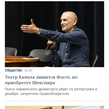
Общество
00:00
Театр Камала лишится Фоссе, но
приобретет Шекспира
Пьеса норвежского драматурга уйдет из репертуара в
декабре: запретили правообладатели