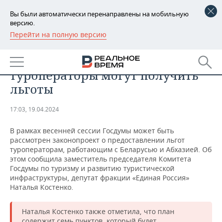
Вы были автоматически перенаправлены на мобильную
версию.
Перейти на полную версию
РЕГИОНЫ
ОБЩЕСТВО
Работающие с Белоруссией
БАШКОРТОСТАН
НОВОСТИ
туроператоры могут получить
ТАТАРСТАН
АНАЛИТИКА
льготы
УДМУРТИЯ
НОВОСТИ АНАЛИТИКИ
ЭКОНОМИКА
17:03, 19.04.2024
ДЕКЛАРАЦИИ О ДОХОДАХ
НОВОСТИ ЭКОНОМИКИ
ПРОМЫШЛЕННОСТЬ
В рамках весенней сессии Госдумы может быть
рассмотрен законопроект о предоставлении льгот
КОРОЛИ ГОСЗАКАЗА ПФО
ФИНАНСЫ
НОВОСТИ
НЕДВИЖИМОСТЬ
туроператорам, работающим с Беларусью и Абхазией. Об
ПРОМЫШЛЕННОСТИ
этом сообщила заместитель председателя Комитета
Госдумы по туризму и развитию туристической
ВУЗЫ ТАТАРСТАНА
БАНКИ
НОВОСТИ НЕДВИЖИМОСТИ
АВТО
инфраструктуры, депутат фракции «Единая Россия»
АГРОПРОМ
Наталья Костенко.
КОМУ ПРИНАДЛЕЖАТ
БЮДЖЕТ
НОВОСТИ АВТО
БИЗНЕС
ТОРГОВЫЕ ЦЕНТРЫ
МАШИНОСТРОЕНИЕ
ТАТАРСТАНА
Наталья Костенко также отметила, что план
ИНВЕСТИЦИИ
НОВОСТИ БИЗНЕСА
ТЕХНОЛОГИИ
содержит семь пунктов, который будет