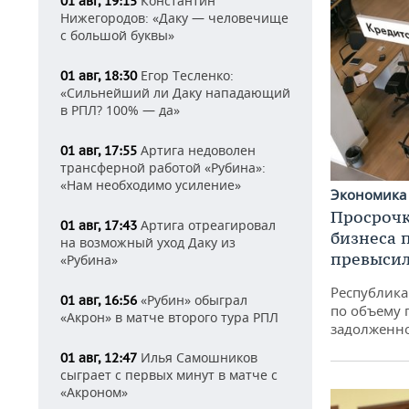
Константин
01 авг, 19:15
Нижегородов: «Даку — человечище
с большой буквы»
Егор Тесленко:
01 авг, 18:30
«Сильнейший ли Даку нападающий
в РПЛ? 100% — да»
Артига недоволен
01 авг, 17:55
трансферной работой «Рубина»:
«Нам необходимо усиление»
Экономик
Просрочк
Артига отреагировал
01 авг, 17:43
бизнеса 
на возможный уход Даку из
превысил
«Рубина»
Республика 
«Рубин» обыграл
01 авг, 16:56
по объему 
«Акрон» в матче второго тура РПЛ
задолженн
Илья Самошников
01 авг, 12:47
сыграет с первых минут в матче с
«Акроном»