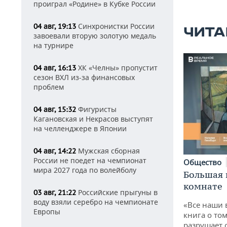
проиграл «Родине» в Кубке России
Синхронистки России
04 авг, 19:13
ЧИТА
завоевали вторую золотую медаль
на турнире
ХК «Челны» пропустит
04 авг, 16:13
сезон ВХЛ из-за финансовых
проблем
Фигуристы
04 авг, 15:32
Кагановская и Некрасов выступят
на челленджере в Японии
Мужская сборная
04 авг, 14:22
России не поедет на чемпионат
Общество
мира 2027 года по волейболу
Большая 
комнате
Российские прыгуны в
03 авг, 21:22
воду взяли серебро на чемпионате
«Все наши 
Европы
книга о том
разрушает