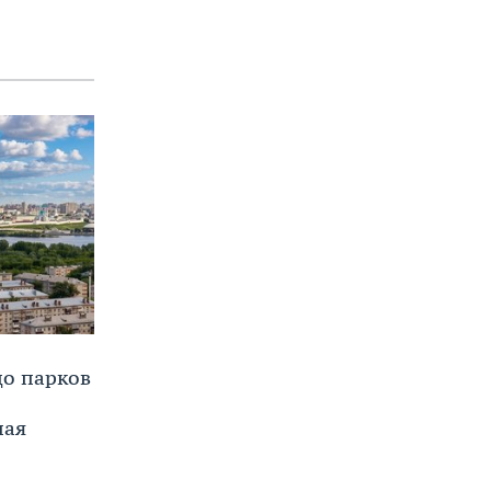
до парков
ная