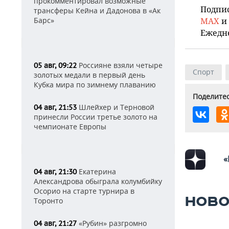
прокомментировал возможные
Подпи
трансферы Кейна и Дадонова в «Ак
Барс»
MAX
и
Ежедн
Россияне взяли четыре
05 авг, 09:22
Спорт
золотых медали в первый день
Кубка мира по зимнему плаванию
Поделитес
Шлейхер и Терновой
04 авг, 21:53
принесли России третье золото на
чемпионате Европы
«
Екатерина
04 авг, 21:30
Александрова обыграла колумбийку
Осорио на старте турнира в
НОВО
Торонто
«Рубин» разгромно
04 авг, 21:27