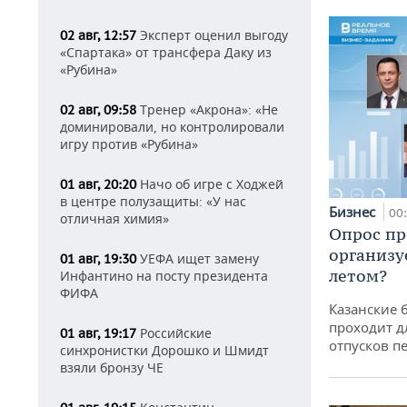
Эксперт оценил выгоду
02 авг, 12:57
«Спартака» от трансфера Даку из
«Рубина»
Тренер «Акрона»: «Не
02 авг, 09:58
доминировали, но контролировали
игру против «Рубина»
Начо об игре с Ходжей
01 авг, 20:20
в центре полузащиты: «У нас
Бизнес
00
отличная химия»
Опрос пр
организу
УЕФА ищет замену
01 авг, 19:30
летом?
Инфантино на посту президента
ФИФА
Казанские 
проходит д
Российские
01 авг, 19:17
отпусков п
синхронистки Дорошко и Шмидт
взяли бронзу ЧЕ