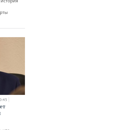
 история
арты
0:45
ет
й