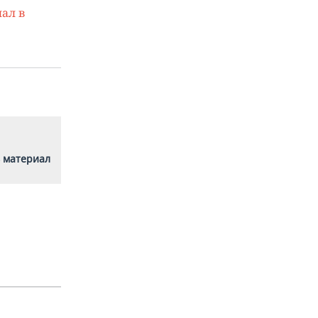
ал в
 материал