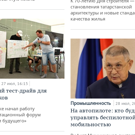
К 70-летию Дня строителя —
становления татарстанской
архитектуры и новые станд
качества жилья
27 июл, 16:15
й тест-драйв для
ков
Промышленность
28 июл, 2
ке начал работу
На автопилоте: кто буд
тационный форум
управлять беспилотно
и будущего»
мобильностью