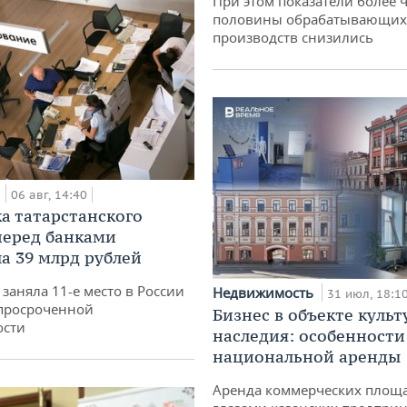
При этом показатели более 
половины обрабатывающих
производств снизились
а
06 авг, 14:40
а татарстанского
перед банками
а 39 млрд рублей
заняла 11-е место в России
Недвижимость
31 июл, 18:1
просроченной
Бизнес в объекте культ
ости
наследия: особенности
национальной аренды
Аренда коммерческих площ