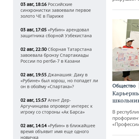
Российские
03 авг, 18:16
синхронистки завоевали первое
золото ЧЕ в Париже
«Рубин» арендовал
03 авг, 17:05
защитника сборной Узбекистана
Сборная Татарстана
02 авг, 22:30
завоевала бронзу Спартакиады
России по регби-7 в Казани
Джанашия: Даку в
02 авг, 19:55
«Рубине» был хорош, но попадет ли
Общество
он в обойму «Спартака»?
Карьерны
школьни
Агент Дер-
02 авг, 15:57
Аргучинцева опроверг интерес к
В республи
игроку со стороны «Ак Барса»
профориен
«Професси
«Рубин» в ближайшее
02 авг, 14:14
время объявит имя еще одного
новичка