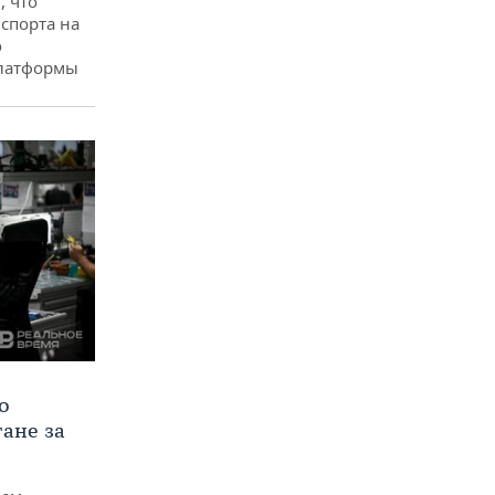
, что
спорта на
о
платформы
о
тане за