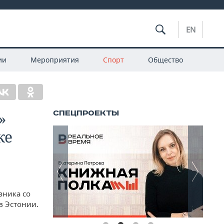
EN
ии
Мероприятия
Спорт
Общество
»
ке
вника со
 в Эстонии.