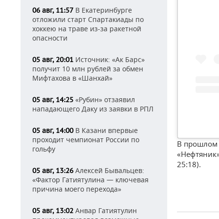
В Екатеринбурге
06 авг, 11:57
отложили старт Спартакиады по
хоккею на траве из-за ракетной
опасности
Источник: «Ак Барс»
05 авг, 20:01
получит 10 млн рублей за обмен
Мифтахова в «Шанхай»
«Рубин» отзаявил
05 авг, 14:25
нападающего Даку из заявки в РПЛ
В Казани впервые
05 авг, 14:00
проходит чемпионат России по
В прошлом 
гольфу
«Нефтяник».
25:18).
Алексей Бывальцев:
05 авг, 13:26
«Фактор Гатиятулина — ключевая
причина моего перехода»
Анвар Гатиятулин
05 авг, 13:02