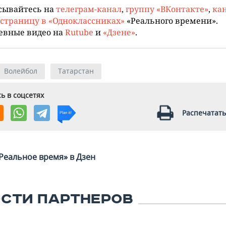
сывайтесь на
телеграм-канал
,
группу «ВКонтакте»
,
кан
страницу в «Одноклассниках»
«Реального времени».
евные видео на
Rutube
и
«Дзене»
.
Волейбол
Татарстан
ь в соцсетях
Распечатать
Реальное время» в Дзен
СТИ ПАРТНЕРОВ