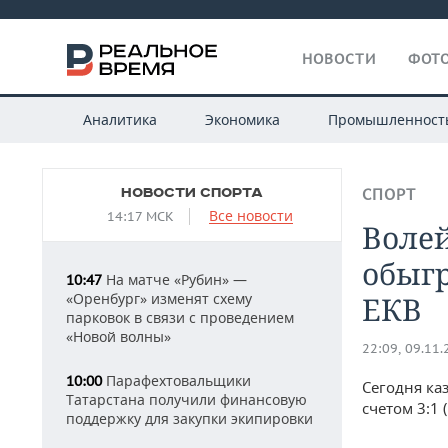
НОВОСТИ
ФОТО
Аналитика
Экономика
Промышленност
НОВОСТИ СПОРТА
СПОРТ
Все новости
14:17 МСК
Волей
обыгр
На матче «Рубин» —
10:47
«Оренбург» изменят схему
ЕКВ
парковок в связи с проведением
«Новой волны»
22:09, 09.11
Парафехтовальщики
10:00
Сегодня ка
Татарстана получили финансовую
счетом 3:1 
поддержку для закупки экипировки