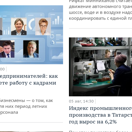
Рифкат Минниханов считает
движение автономного тран
шоссе, воде и в воздухе над
координировать с единой 
:00
едпринимателей: как
ете работу с кадрами
бизнесмены — о том, как
05 авг, 14:30
ля них период летних
Индекс промышленног
ерсонала
производства в Татарс
год вырос на 6,2%