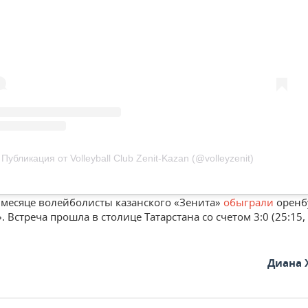
Публикация от Volleyball Club Zenit-Kazan (@volleyzenit)
месяце волейболисты казанского «Зенита»
обыграли
оренб
 Встреча прошла в столице Татарстана со счетом 3:0 (25:15, 
Диана 