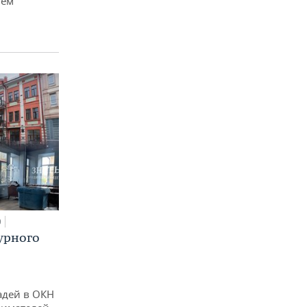
чем
0
урного
адей в ОКН