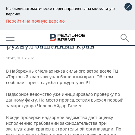
Вы были автоматически перенаправлены на мобильную
версию.
Перейти на полную версию
РЕГИОНЫ
ПРОИСШЕСТВИЯ
В Челнах из-за сильного ветра
БАШКОРТОСТАН
НОВОСТИ
рухнул башенный кран
ТАТАРСТАН
АНАЛИТИКА
16:45, 10.07.2021
УДМУРТИЯ
НОВОСТИ АНАЛИТИКИ
ЭКОНОМИКА
В Набережных Челнах из-за сильного ветра возле ТЦ
«Торговый квартал» упал башенный кран. Об этом
ДЕКЛАРАЦИИ О ДОХОДАХ
НОВОСТИ ЭКОНОМИКИ
ПРОМЫШЛЕННОСТЬ
сообщает пресс-служба прокуратуры РТ.
КОРОЛИ ГОСЗАКАЗА ПФО
ФИНАНСЫ
НОВОСТИ
НЕДВИЖИМОСТЬ
Надзорное ведомство уже инициировало проверку по
ПРОМЫШЛЕННОСТИ
данному факту. На место происшествия выехал первый
ВУЗЫ ТАТАРСТАНА
БАНКИ
НОВОСТИ НЕДВИЖИМОСТИ
АВТО
зампрокурора Челнов Айдар Галиев.
АГРОПРОМ
В ходе проверки надзорное ведомство даст оценку
КОМУ ПРИНАДЛЕЖАТ
БЮДЖЕТ
НОВОСТИ АВТО
БИЗНЕС
ТОРГОВЫЕ ЦЕНТРЫ
МАШИНОСТРОЕНИЕ
исполнению требований законодательства при
ТАТАРСТАНА
эксплуатации кранов в строительной организации. По
ИНВЕСТИЦИИ
НОВОСТИ БИЗНЕСА
ТЕХНОЛОГИИ
итогам поверки будут приняты меры прокурорского