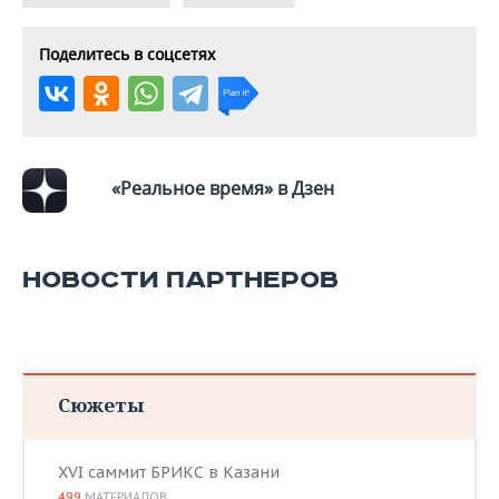
ВОДНЫЕ ВИДЫ СПОРТА
ОБРАЗОВАНИЕ
ХОККЕЙ С МЯЧОМ
ПРОИСШЕСТВИЯ
Поделитесь в соцсетях
«Реальное время» в Дзен
НОВОСТИ ПАРТНЕРОВ
Сюжеты
XVI саммит БРИКС в Казани
499
МАТЕРИАЛОВ