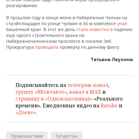
НЕФТЕХИМИЯ
реагирования.
РОЗНИЧНАЯ ТОРГОВЛЯ
НОВОСТИ ТЕХНОЛОГИЙ
МЕРОПРИЯТИЯ
НЕФТЬ
В прошлом году в конце июня в Набережных Челнах на
стройплощадке по улице Чулман в 34-м комплексе
упал
ТРАНСПОРТ
IT
НОВОСТИ МЕРОПРИЯТИЙ
СПОРТ
башенный кран. В этот же день
стало известно
о падении
ОПК
еще одного строительного крана на
УСЛУГИ
МЕДИА
ВЫЕЗДНАЯ РЕДАКЦИЯ
НОВОСТИ СПОРТА
ОБЩЕСТВО
Набережночелнинском проспекте в поселке Зяб.
ЭНЕРГЕТИКА
Прокуратура
проводила
проверку по данному факту.
ТЕЛЕКОММУНИКАЦИИ
БИЗНЕС-БРАНЧИ
ФУТБОЛ
НОВОСТИ ОБЩЕСТВА
ФОТОГАЛЕРЕЯ
Татьяна Леухина
ONLINE-КОНФЕРЕНЦИИ
ХОККЕЙ
ВЛАСТЬ
СЮЖЕТЫ
ОТКРЫТАЯ ЛЕКЦИЯ
БАСКЕТБОЛ
ИНФРАСТРУКТУРА
СПРАВОЧНИК
Подписывайтесь на
телеграм-канал
,
группу «ВКонтакте»
,
канал в MAX
и
ВОЛЕЙБОЛ
ИСТОРИЯ
СПИСОК ПЕРСОН
ПОЛНАЯ ВЕРСИЯ
страницу в «Одноклассниках»
«Реального
времени». Ежедневные видео на
Rutube
и
КИБЕРСПОРТ
КУЛЬТУРА
СПИСОК КОМПАНИЙ
«Дзене»
.
ФИГУРНОЕ КАТАНИЕ
МЕДИЦИНА
Происшествия
Татарстан