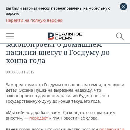
Вы были автоматически перенаправлены на мобильную
версию.
Перейти на полную версию
РЕГИОНЫ
ОБЩЕСТВО
Пушкина заявила, что
БАШКОРТОСТАН
НОВОСТИ
законопроект о домашнем
ТАТАРСТАН
АНАЛИТИКА
насилии внесут в Госдуму до
конца года
УДМУРТИЯ
НОВОСТИ АНАЛИТИКИ
ЭКОНОМИКА
00:38, 08.11.2019
ДЕКЛАРАЦИИ О ДОХОДАХ
НОВОСТИ ЭКОНОМИКИ
ПРОМЫШЛЕННОСТЬ
Зампред комитета Госдумы по вопросам семьи, женщин и
КОРОЛИ ГОСЗАКАЗА ПФО
ФИНАНСЫ
НОВОСТИ
НЕДВИЖИМОСТЬ
детей Оксана Пушкина выразила надежду, что
ПРОМЫШЛЕННОСТИ
законопроект о домашнем насилии будет внесен в
ВУЗЫ ТАТАРСТАНА
БАНКИ
НОВОСТИ НЕДВИЖИМОСТИ
АВТО
Государственную думу до конца текущего года.
АГРОПРОМ
«Мы сейчас дорабатываем. До конца этого года хотим
КОМУ ПРИНАДЛЕЖАТ
БЮДЖЕТ
НОВОСТИ АВТО
БИЗНЕС
внести», —
передает
«РИА Новости» ее слова.
ТОРГОВЫЕ ЦЕНТРЫ
МАШИНОСТРОЕНИЕ
ТАТАРСТАНА
ИНВЕСТИЦИИ
НОВОСТИ БИЗНЕСА
ТЕХНОЛОГИИ
Ранее сообщалось, что большинство россиян
поддержали