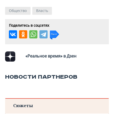
ВОДНЫЕ ВИДЫ СПОРТА
ОБРАЗОВАНИЕ
Общество
Власть
ХОККЕЙ С МЯЧОМ
ПРОИСШЕСТВИЯ
Поделитесь в соцсетях
«Реальное время» в Дзен
НОВОСТИ ПАРТНЕРОВ
Сюжеты