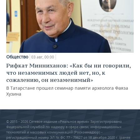
Общество
03 авг, 00:00
Рифкат Минниханов: «Как бы ни говорили,
что незаменимых людей нет, но, к
сожалению, он незаменимый»
В Татарстане прошел семинар памяти археолога Фаяза
Хузина
© 2015 - 2026 Сетевое издание «Реальное время» Зарегистрировано
Федеральной службой по надзору в сфере связи, информационных
технологий и массовых коммуникаций (Роскомнадзор) –
регистрационный номер ЭЛ № ФС 77 - 79627 от 18 декабря 2020 г. (ранее