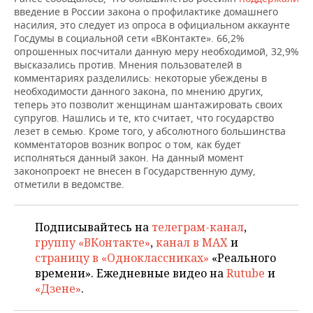
НЕФТЕХИМИЯ
введение в России закона о профилактике домашнего
насилия, это следует из опроса в официальном аккаунте
РОЗНИЧНАЯ ТОРГОВЛЯ
НОВОСТИ ТЕХНОЛОГИЙ
МЕРОПРИЯТИЯ
НЕФТЬ
Госдумы в социальной сети «ВКонтакте». 66,2%
опрошенных посчитали данную меру необходимой, 32,9%
ТРАНСПОРТ
IT
НОВОСТИ МЕРОПРИЯТИЙ
СПОРТ
высказались против. Мнения пользователей в
ОПК
комментариях разделились: некоторые убеждены в
УСЛУГИ
МЕДИА
ВЫЕЗДНАЯ РЕДАКЦИЯ
НОВОСТИ СПОРТА
ОБЩЕСТВО
необходимости данного закона, по мнению других,
ЭНЕРГЕТИКА
теперь это позволит женщинам шантажировать своих
супругов. Нашлись и те, кто считает, что государство
ТЕЛЕКОММУНИКАЦИИ
БИЗНЕС-БРАНЧИ
ФУТБОЛ
НОВОСТИ ОБЩЕСТВА
ФОТОГАЛЕРЕЯ
лезет в семью. Кроме того, у абсолютного большинства
комментаторов возник вопрос о том, как будет
ONLINE-КОНФЕРЕНЦИИ
ХОККЕЙ
ВЛАСТЬ
СЮЖЕТЫ
исполняться данный закон. На данный момент
законопроект не внесен в Государственную думу,
отметили в ведомстве.
ОТКРЫТАЯ ЛЕКЦИЯ
БАСКЕТБОЛ
ИНФРАСТРУКТУРА
СПРАВОЧНИК
ВОЛЕЙБОЛ
ИСТОРИЯ
СПИСОК ПЕРСОН
ПОЛНАЯ ВЕРСИЯ
Подписывайтесь на
телеграм-канал
,
группу «ВКонтакте»
,
канал в MAX
и
КИБЕРСПОРТ
КУЛЬТУРА
СПИСОК КОМПАНИЙ
страницу в «Одноклассниках»
«Реального
времени». Ежедневные видео на
Rutube
и
ФИГУРНОЕ КАТАНИЕ
МЕДИЦИНА
«Дзене»
.