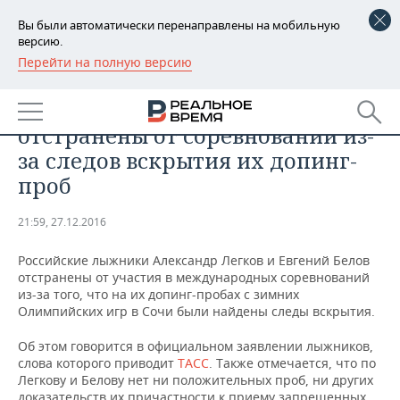
Вы были автоматически перенаправлены на мобильную
версию.
Перейти на полную версию
РЕГИОНЫ
СПОРТ
Российские лыжники
БАШКОРТОСТАН
НОВОСТИ
отстранены от соревнований из-
ТАТАРСТАН
АНАЛИТИКА
за следов вскрытия их допинг-
проб
УДМУРТИЯ
НОВОСТИ АНАЛИТИКИ
ЭКОНОМИКА
21:59, 27.12.2016
ДЕКЛАРАЦИИ О ДОХОДАХ
НОВОСТИ ЭКОНОМИКИ
ПРОМЫШЛЕННОСТЬ
Российские лыжники Александр Легков и Евгений Белов
КОРОЛИ ГОСЗАКАЗА ПФО
ФИНАНСЫ
НОВОСТИ
НЕДВИЖИМОСТЬ
отстранены от участия в международных соревнований
ПРОМЫШЛЕННОСТИ
из-за того, что на их допинг-пробах с зимних
ВУЗЫ ТАТАРСТАНА
БАНКИ
НОВОСТИ НЕДВИЖИМОСТИ
АВТО
Олимпийских игр в Сочи были найдены следы вскрытия.
АГРОПРОМ
Об этом говорится в официальном заявлении лыжников,
КОМУ ПРИНАДЛЕЖАТ
БЮДЖЕТ
НОВОСТИ АВТО
БИЗНЕС
слова которого приводит
ТАСС
. Также отмечается, что п
о
ТОРГОВЫЕ ЦЕНТРЫ
МАШИНОСТРОЕНИЕ
ТАТАРСТАНА
Легкову и Белову нет ни положительных проб, ни других
ИНВЕСТИЦИИ
НОВОСТИ БИЗНЕСА
ТЕХНОЛОГИИ
доказательств их причастности к приему запрещенных