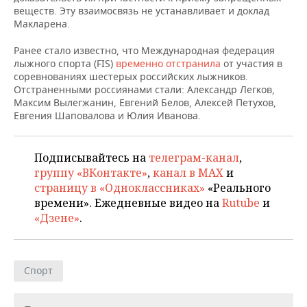
НЕФТЕХИМИЯ
веществ. Эту взаимосвязь не устанавливает и доклад
Макларена.
РОЗНИЧНАЯ ТОРГОВЛЯ
НОВОСТИ ТЕХНОЛОГИЙ
МЕРОПРИЯТИЯ
НЕФТЬ
Ранее стало известно, что
Международная федерация
ТРАНСПОРТ
IT
НОВОСТИ МЕРОПРИЯТИЙ
СПОРТ
лыжного спорта (FIS)
временно отстранила
от участия в
ОПК
соревнованиях шестерых российских лыжников.
УСЛУГИ
МЕДИА
ВЫЕЗДНАЯ РЕДАКЦИЯ
НОВОСТИ СПОРТА
ОБЩЕСТВО
О
тстраненными россиянами стали: Александр Легков,
ЭНЕРГЕТИКА
Максим Вылегжанин, Евгений Белов, Алексей Петухов,
Евгения Шаповалова и Юлия Иванова.
ТЕЛЕКОММУНИКАЦИИ
БИЗНЕС-БРАНЧИ
ФУТБОЛ
НОВОСТИ ОБЩЕСТВА
ФОТОГАЛЕРЕЯ
ONLINE-КОНФЕРЕНЦИИ
ХОККЕЙ
ВЛАСТЬ
СЮЖЕТЫ
Подписывайтесь на
телеграм-канал
,
группу «ВКонтакте»
,
канал в MAX
и
ОТКРЫТАЯ ЛЕКЦИЯ
БАСКЕТБОЛ
ИНФРАСТРУКТУРА
СПРАВОЧНИК
страницу в «Одноклассниках»
«Реального
времени». Ежедневные видео на
Rutube
и
ВОЛЕЙБОЛ
ИСТОРИЯ
СПИСОК ПЕРСОН
ПОЛНАЯ ВЕРСИЯ
«Дзене»
.
КИБЕРСПОРТ
КУЛЬТУРА
СПИСОК КОМПАНИЙ
Спорт
ФИГУРНОЕ КАТАНИЕ
МЕДИЦИНА