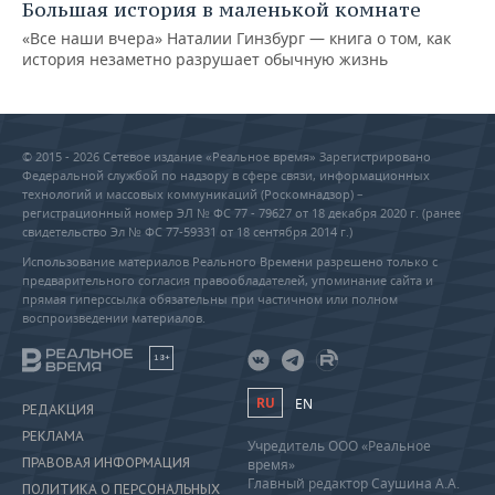
Большая история в маленькой комнате
«Все наши вчера» Наталии Гинзбург — книга о том, как
история незаметно разрушает обычную жизнь
© 2015 - 2026 Сетевое издание «Реальное время» Зарегистрировано
Федеральной службой по надзору в сфере связи, информационных
технологий и массовых коммуникаций (Роскомнадзор) –
регистрационный номер ЭЛ № ФС 77 - 79627 от 18 декабря 2020 г. (ранее
свидетельство Эл № ФС 77-59331 от 18 сентября 2014 г.)
Использование материалов Реального Времени разрешено только с
предварительного согласия правообладателей, упоминание сайта и
прямая гиперссылка обязательны при частичном или полном
воспроизведении материалов.
18+
RU
EN
РЕДАКЦИЯ
РЕКЛАМА
Учредитель ООО «Реальное
ПРАВОВАЯ ИНФОРМАЦИЯ
время»
Главный редактор Саушина А.А.
ПОЛИТИКА О ПЕРСОНАЛЬНЫХ