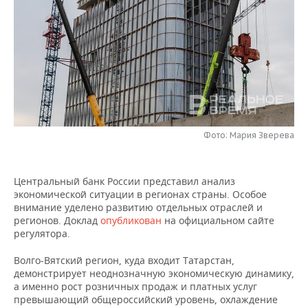
НЕФТЕХИМИЯ
РОЗНИЧНАЯ ТОРГОВЛЯ
НОВОСТИ ТЕХНОЛОГИЙ
МЕРОПРИЯТИЯ
НЕФТЬ
ТРАНСПОРТ
IT
НОВОСТИ МЕРОПРИЯТИЙ
СПОРТ
ОПК
УСЛУГИ
МЕДИА
ВЫЕЗДНАЯ РЕДАКЦИЯ
НОВОСТИ СПОРТА
ОБЩЕСТВО
ЭНЕРГЕТИКА
ТЕЛЕКОММУНИКАЦИИ
БИЗНЕС-БРАНЧИ
ФУТБОЛ
НОВОСТИ ОБЩЕСТВА
ФОТОГАЛЕРЕЯ
Фото: Мария Зверева
ONLINE-КОНФЕРЕНЦИИ
ХОККЕЙ
ВЛАСТЬ
СЮЖЕТЫ
Центральный банк России представил анализ
ОТКРЫТАЯ ЛЕКЦИЯ
БАСКЕТБОЛ
ИНФРАСТРУКТУРА
СПРАВОЧНИК
экономической ситуации в регионах страны. Особое
внимание уделено развитию отдельных отраслей и
ВОЛЕЙБОЛ
ИСТОРИЯ
СПИСОК ПЕРСОН
ПОЛНАЯ ВЕРСИЯ
регионов. Доклад
опубликован
на официальном сайте
регулятора.
КИБЕРСПОРТ
КУЛЬТУРА
СПИСОК КОМПАНИЙ
Волго-Вятский регион, куда входит Татарстан,
демонстрирует неоднозначную экономическую динамику,
ФИГУРНОЕ КАТАНИЕ
МЕДИЦИНА
а именно рост розничных продаж и платных услуг
превышающий общероссийский уровень, охлаждение