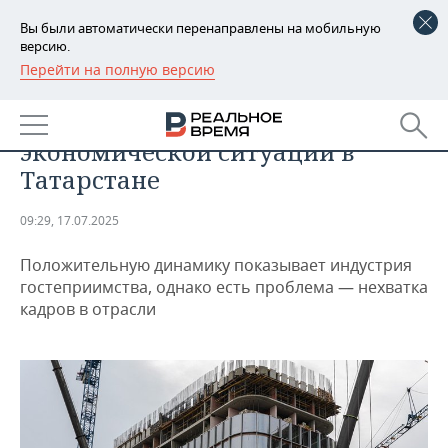
Вы были автоматически перенаправлены на мобильную
версию.
Перейти на полную версию
РЕГИОНЫ
ЭКОНОМИКА
Центробанк рассказал об
БАШКОРТОСТАН
НОВОСТИ
экономической ситуации в
ТАТАРСТАН
АНАЛИТИКА
Татарстане
УДМУРТИЯ
НОВОСТИ АНАЛИТИКИ
ЭКОНОМИКА
09:29, 17.07.2025
ДЕКЛАРАЦИИ О ДОХОДАХ
НОВОСТИ ЭКОНОМИКИ
ПРОМЫШЛЕННОСТЬ
Положительную динамику показывает индустрия
гостеприимства, однако есть проблема — нехватка
КОРОЛИ ГОСЗАКАЗА ПФО
ФИНАНСЫ
НОВОСТИ
НЕДВИЖИМОСТЬ
кадров в отрасли
ПРОМЫШЛЕННОСТИ
ВУЗЫ ТАТАРСТАНА
БАНКИ
НОВОСТИ НЕДВИЖИМОСТИ
АВТО
АГРОПРОМ
КОМУ ПРИНАДЛЕЖАТ
БЮДЖЕТ
НОВОСТИ АВТО
БИЗНЕС
ТОРГОВЫЕ ЦЕНТРЫ
МАШИНОСТРОЕНИЕ
ТАТАРСТАНА
ИНВЕСТИЦИИ
НОВОСТИ БИЗНЕСА
ТЕХНОЛОГИИ