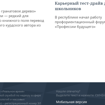
Карьерный тест-драйв 
школьников
 гранатовое дерево»
ли — редкий для
В республике начал работу
о книжного поля перевод
профориентационный фору
го курдского автора из
«Профессии будущего»
Нашли опечатку?
ие «Реальное время»
Выделите текст и нажмите: Ctrl+En
ой службой по надзору в сфере
ологий и массовых
Мобильная версия
р) – регистрационный номер ЭЛ