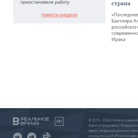
приостановили работу
страна
«Последнее
Новости раздела
Бахтияра А
российског
современно
Ирака
© 2015 - 2026 Сетевое издан
18+
Зарегистрировано Федеральн
связи, информационных техн
коммуникаций (Роскомнадзо