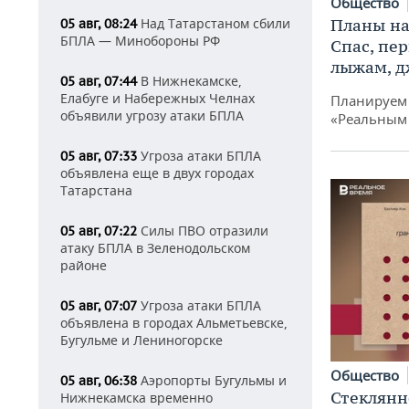
Общество
Планы на
Над Татарстаном сбили
05 авг, 08:24
БПЛА — Минобороны РФ
Спас, пе
лыжам, д
В Нижнекамске,
05 авг, 07:44
Елабуге и Набережных Челнах
Планируем 
объявили угрозу атаки БПЛА
«Реальным
Угроза атаки БПЛА
05 авг, 07:33
объявлена еще в двух городах
Татарстана
Силы ПВО отразили
05 авг, 07:22
атаку БПЛА в Зеленодольском
районе
Угроза атаки БПЛА
05 авг, 07:07
объявлена в городах Альметьевске,
Бугульме и Лениногорске
Общество
Аэропорты Бугульмы и
05 авг, 06:38
Стеклянн
Нижнекамска временно