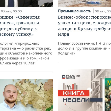
Промышленность
03 авг, 00:00
08 авг, 00
аншин: «Синергия
Бизнес-обзор: порохов
изнеса, граждан и
узаконил цеха, с подр
дет республику к
лагеря в Крыму требуют
ескому успеху»
млрд
кологии и природных
Новый собственник НЧТЗ п
тарстана — о расчистке рек,
долю и в группе компаний 
ции объектов накопленного
Холдинг»
ифровизации и о том, какой
блика через 10 лет