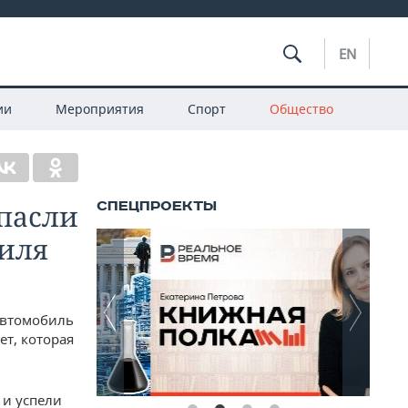
EN
ии
Мероприятия
Спорт
Общество
пасли
биля
автомобиль
ет, которая
 и успели