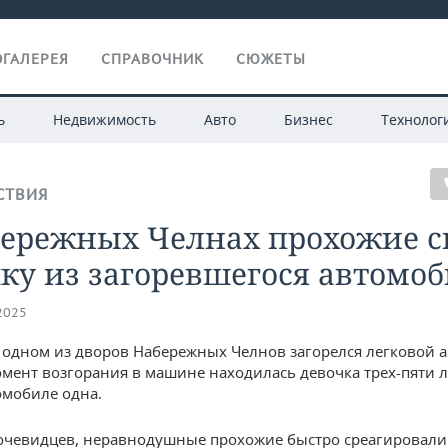
ГАЛЕРЕЯ
СПРАВОЧНИК
СЮЖЕТЫ
ь
Недвижимость
Авто
Бизнес
Технолог
СТВИЯ
бережных Челнах прохожие с
ку из загоревшегося автомо
.2025
 одном из дворов Набережных Челнов загорелся легковой 
момент возгорания в машине находилась девочка трех-пяти л
омобиле одна.
очевидцев, неравнодушные прохожие быстро среагировали