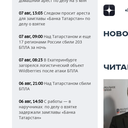
домашний арест по делу на 5 млн
«
Следком просит ареста
07 авг, 13:03
для замглавы «Банка Татарстан» по
делу о взятке
НОВО
Над Татарстаном и еще
07 авг, 09:00
17 регионами России сбили 203
БПЛА за ночь
В Екатеринбурге
07 авг, 08:23
загорелся логистический объект
ЧИТА
Wildberries после атаки БПЛА
Над Татарстаном сбили
06 авг, 21:00
БПЛА
С работы — в
06 авг, 14:50
наручниках: по делу о взятке
задержали замглавы «Банка
Татарстан»