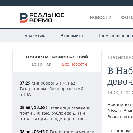
НОВОСТИ
ФОТО
Аналитика
Экономика
Промышленност
НОВОСТИ ПРОИСШЕСТВИЙ
ПРОИСШЕ
Все новости
10:19 МСК
В На
девоч
Минобороны РФ: над
07:29
Татарстаном сбили вражеский
14:26, 11.06
БПЛА
Накануне в
С челнинца взыскали
08 авг, 18:36
Nissan. В 
почти 540 тыс. рублей за ДТП и
была в авт
штрафы при аренде каршеринга
По словам 
В Татарстане отменили
08 авг, 08:45