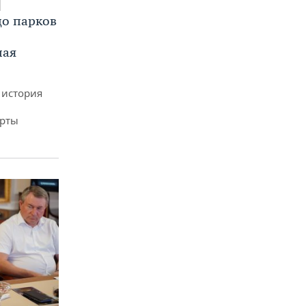
до парков
ная
 история
арты