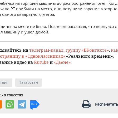
ебенка из горящей машины до распространения огня. Ког
РФ по РТ прибыли на место, они потушили горение моторно
 одного квадратного метра.
шины на месте не было. Позже он рассказал, что вернулся с 
л машину и ушел домой.
сывайтесь на
телеграм-канал
,
группу «ВКонтакте»
,
кан
страницу в «Одноклассниках»
«Реального времени».
евные видео на
Rutube
и
«Дзене»
.
твия
Татарстан
ь в соцсетях
Распечатать