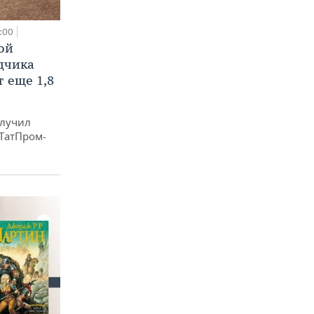
:00
ой
ядчика
 еще 1,8
олучил
«ТатПром-