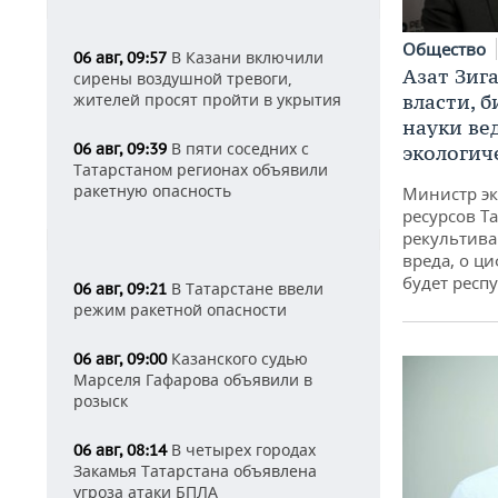
Общество
В Казани включили
06 авг, 09:57
Азат Зиг
сирены воздушной тревоги,
власти, б
жителей просят пройти в укрытия
науки ве
В пяти соседних с
06 авг, 09:39
экологич
Татарстаном регионах объявили
ракетную опасность
Министр э
ресурсов Та
рекультива
вреда, о ц
будет респу
В Татарстане ввели
06 авг, 09:21
режим ракетной опасности
Казанского судью
06 авг, 09:00
Марселя Гафарова объявили в
розыск
В четырех городах
06 авг, 08:14
Закамья Татарстана объявлена
угроза атаки БПЛА