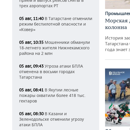
прием и выпуск рейсов сняты в
трех аэропортах РТ
Промышле
В Татарстане отменили
05 авг, 11:40
Морская 
режим беспилотной опасности и
колонна
«Ковер»
История за
Мошенники обманули
05 авг, 10:35
Татарстана
18-летнего жителя Нижнекамского
года знает
района на 2 млн
Угроза атаки БПЛА
05 авг, 09:43
отменена в восьми городах
Татарстана
В Якутии лесные
05 авг, 08:41
пожары охватили более 418 тыс.
гектаров
В Казани и
05 авг, 08:30
Зеленодольске отменили угрозу
атаки БПЛА