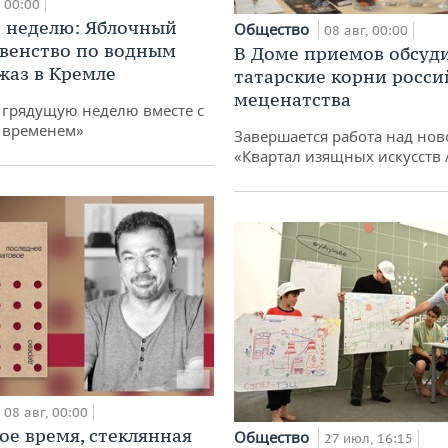
00:00
 неделю: Яблочный
Общество
08 авг, 00:00
рвенство по водным
В Доме приемов обсуд
жаз в Кремле
татарские корни росси
меценатства
грядущую неделю вместе с
 временем»
Завершается работа над нов
«Квартал изящных искусств
08 авг, 00:00
ое время, стеклянная
Общество
27 июл, 16:15