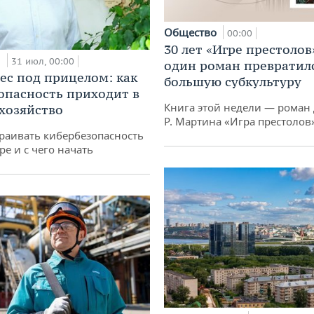
Общество
00:00
30 лет «Игре престолов
и
31 июл, 00:00
один роман превратилс
ес под прицелом: как
большую субкультуру
опасность приходит в
Книга этой недели — роман 
 хозяйство
Р. Мартина «Игра престолов
раивать кибербезопасность
ре и с чего начать