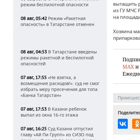
вытащить р
режим беспилотной опасности
из ГУ МЧС 
на площади
Режим «Ракетная
08 авг, 05:42
опасность» в Татарстане отменен
Хозяина ма
припаркова
В Татарстане введены
08 авг, 04:53
режимы ракетной и беспилотной
Подпи
опасностей
MAX
и
Ежедн
«Не взятка, а
07 авг, 17:55
возмещение расходов!»: суд не смог
избрать меру пресечения для топа
«Банка Татарстан»
Происшес
В Казани ребенок
07 авг, 17:53
Поделитес
выпал из окна 16-го этажа
Суд Казани отпустил
07 авг, 16:25
главу «Ай Пи Групп» из СИЗО под