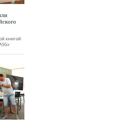
или
йского
ой книгой
 ASG»