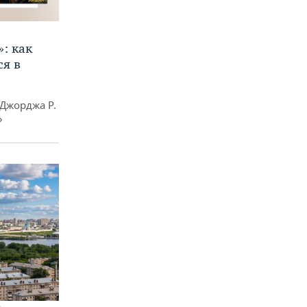
»: как
я в
Джорджа Р.
»