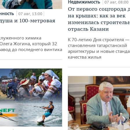
Недвижимость
07 авг, 08:00
От первого соцгорода 
нность
07 авг, 13:00
на крышах: как за век
душа и 100-метровая
изменилась строитель
отрасль Казани
служенного химика
К 70-летию Дня строителя —
 Олега Жогина, который 32
становления татарстанской
 завод до последнего винтика
архитектуры и новые станд
качества жилья