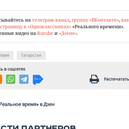
сывайтесь на
телеграм-канал
,
группу «ВКонтакте»
,
кан
страницу в «Одноклассниках»
«Реального времени».
евные видео на
Rutube
и
«Дзене»
.
твия
Татарстан
ь в соцсетях
Распечатать
Реальное время» в Дзен
СТИ ПАРТНЕРОВ