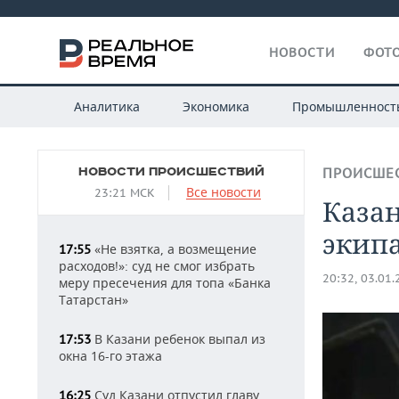
НОВОСТИ
ФОТО
Аналитика
Экономика
Промышленност
НОВОСТИ ПРОИСШЕСТВИЙ
ПРОИСШЕ
Все новости
23:21 МСК
Казан
экип
«Не взятка, а возмещение
17:55
расходов!»: суд не смог избрать
20:32, 03.01
меру пресечения для топа «Банка
Татарстан»
В Казани ребенок выпал из
17:53
окна 16-го этажа
Суд Казани отпустил главу
16:25