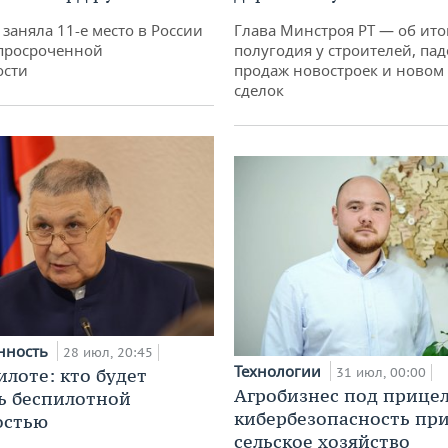
заняла 11-е место в России
Глава Минстроя РТ — об ито
просроченной
полугодия у строителей, па
ости
продаж новостроек и новом 
сделок
нность
28 июл, 20:45
Технологии
илоте: кто будет
31 июл, 00:00
Агробизнес под прицел
ь беспилотной
кибербезопасность при
остью
сельское хозяйство