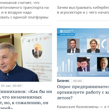
ниханов считает, что
втономного транспорта на
Зачем выстраивать кибербе
 и в воздухе надо
в агросекторе и с чего начат
овать с единой платформы
Бизнес
00:00
03 авг, 00:00
Опрос предпринимател
инниханов: «Как бы ни
организуете работу с 
, что незаменимых
летом?
, но, к сожалению, он
Казанские бизнесмены — о т
имый»