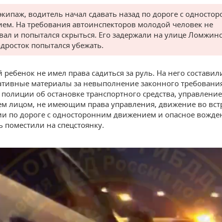
экипаж, водитель начал сдавать назад по дороге с односто
ем. На требования автоинспекторов молодой человек не
вал и попытался скрыться. Его задержали на улице Ломжинс
одросток попытался убежать.
ребенок не имел права садиться за руль. На него составил
тивные материалы за невыполнение законного требовани
 полиции об остановке транспортного средства, управление
м лицом, не имеющим права управления, движение во вс
и по дороге с односторонним движением и опасное вожде
 поместили на спецстоянку.