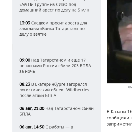
«Ай Пи Групп» из СИЗО под
домашний арест по делу на 5 млн
Следком просит ареста для
13:03
замглавы «Банка Татарстан» по
делу о взятке
Над Татарстаном и еще 17
09:00
регионами России сбили 203 БПЛА
за ночь
В Екатеринбурге загорелся
08:23
Ф
логистический объект Wildberries
после атаки БПЛА
Над Татарстаном сбили
06 авг, 21:00
В Казани 1
БПЛА
сообщили в
заприметил
С работы — в
06 авг, 14:50