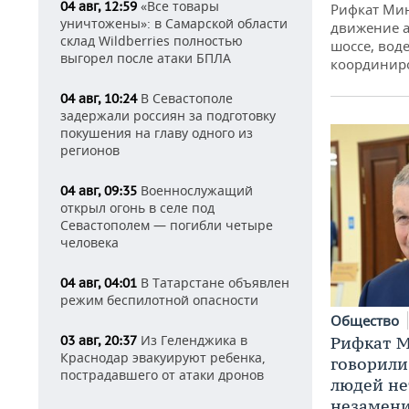
«Все товары
04 авг, 12:59
Рифкат Мин
уничтожены»: в Самарской области
движение а
склад Wildberries полностью
шоссе, воде
выгорел после атаки БПЛА
координир
В Севастополе
04 авг, 10:24
задержали россиян за подготовку
покушения на главу одного из
регионов
Военнослужащий
04 авг, 09:35
открыл огонь в селе под
Севастополем — погибли четыре
человека
В Татарстане объявлен
04 авг, 04:01
режим беспилотной опасности
Общество
Из Геленджика в
Рифкат М
03 авг, 20:37
Краснодар эвакуируют ребенка,
говорили
пострадавшего от атаки дронов
людей нет
незамен