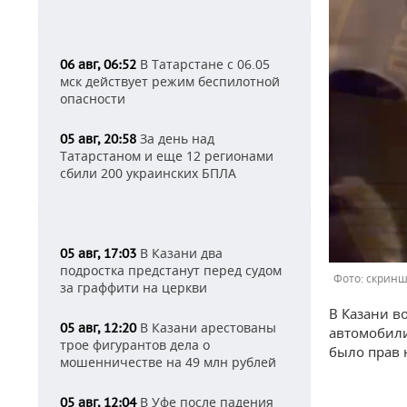
В Татарстане с 06.05
06 авг, 06:52
мск действует режим беспилотной
опасности
За день над
05 авг, 20:58
Татарстаном и еще 12 регионами
сбили 200 украинских БПЛА
В Казани два
05 авг, 17:03
подростка предстанут перед судом
скринш
за граффити на церкви
В Казани в
В Казани арестованы
05 авг, 12:20
автомобили
трое фигурантов дела о
было прав 
мошенничестве на 49 млн рублей
В Уфе после падения
05 авг, 12:04