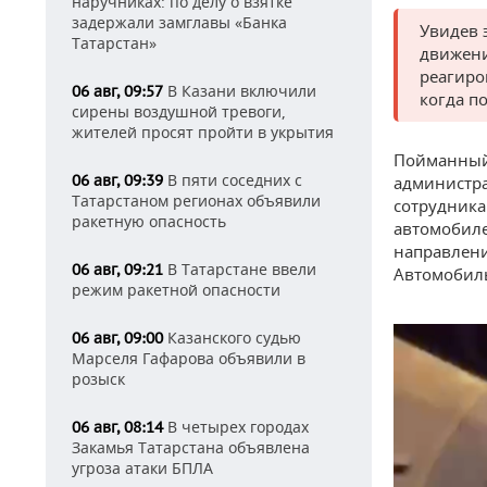
наручниках: по делу о взятке
задержали замглавы «Банка
Увидев 
Татарстан»
движени
реагиро
В Казани включили
06 авг, 09:57
когда п
сирены воздушной тревоги,
жителей просят пройти в укрытия
Пойманный 
В пяти соседних с
06 авг, 09:39
администра
Татарстаном регионах объявили
сотрудника
ракетную опасность
автомобиле
направлени
В Татарстане ввели
06 авг, 09:21
Автомобиль
режим ракетной опасности
Казанского судью
06 авг, 09:00
Марселя Гафарова объявили в
розыск
В четырех городах
06 авг, 08:14
Закамья Татарстана объявлена
угроза атаки БПЛА