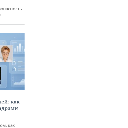
зопасность
ь
ей: как
кадрами
ом, как