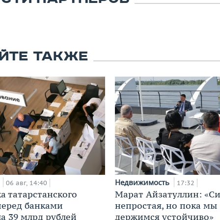
ЙТЕ ТАКЖЕ
а
Недвижимость
06 авг, 14:40
17:32
а татарстанского
Марат Айзатуллин: «С
перед банками
непростая, но пока мы
а 39 млрд рублей
держимся устойчиво»