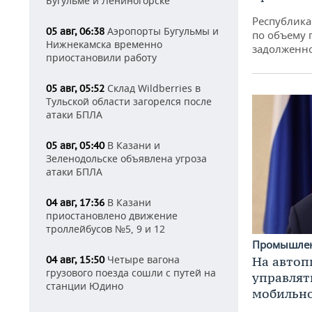
Бугульме и Лениногорске
Республика 
Аэропорты Бугульмы и
05 авг, 06:38
по объему 
Нижнекамска временно
задолженн
приостановили работу
Склад Wildberries в
05 авг, 05:52
Тульской области загорелся после
атаки БПЛА
В Казани и
05 авг, 05:40
Зеленодольске объявлена угроза
атаки БПЛА
В Казани
04 авг, 17:36
приостановлено движение
троллейбусов №5, 9 и 12
Промышле
Четыре вагона
На автоп
04 авг, 15:50
грузового поезда сошли с путей на
управлят
станции Юдино
мобильн