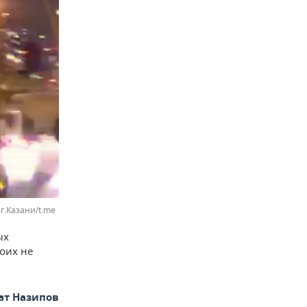
г.Казани/t.me
ых
оих не
ат Назипов