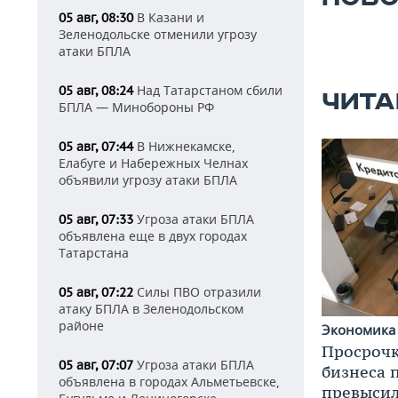
В Казани и
05 авг, 08:30
Зеленодольске отменили угрозу
атаки БПЛА
Над Татарстаном сбили
05 авг, 08:24
ЧИТА
БПЛА — Минобороны РФ
В Нижнекамске,
05 авг, 07:44
Елабуге и Набережных Челнах
объявили угрозу атаки БПЛА
Угроза атаки БПЛА
05 авг, 07:33
объявлена еще в двух городах
Татарстана
Силы ПВО отразили
05 авг, 07:22
атаку БПЛА в Зеленодольском
районе
Экономик
Просрочк
Угроза атаки БПЛА
05 авг, 07:07
бизнеса 
объявлена в городах Альметьевске,
превысил