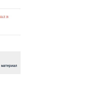
ал в
 материал