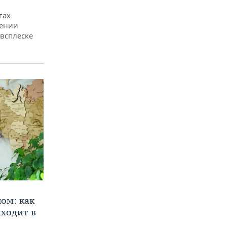
гах
дении
всплеске
ом: как
ходит в