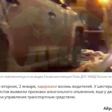
от realnoevremya.ru из видео Госавтоинспекция Полк ДПС УМВД России по 
о вторник, 2 января,
задержали
восемь водителей. У шестер
стов выявили признаки алкогольного опьянения, еще у дв
на управление транспортным средством.
Айр