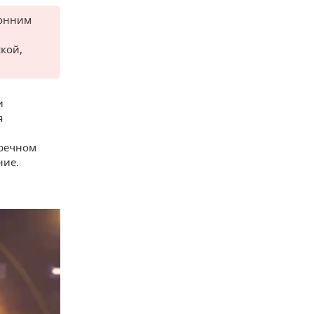
ронним
кой,
и
я
тречном
ние.