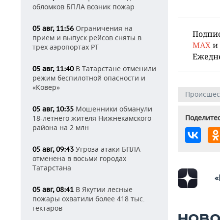
обломков БПЛА возник пожар
Ограничения на
05 авг, 11:56
Подпи
прием и выпуск рейсов сняты в
MAX
и
трех аэропортах РТ
Ежедн
В Татарстане отменили
05 авг, 11:40
режим беспилотной опасности и
«Ковер»
Происшес
Мошенники обманули
05 авг, 10:35
Поделитес
18-летнего жителя Нижнекамского
района на 2 млн
Угроза атаки БПЛА
05 авг, 09:43
отменена в восьми городах
Татарстана
«
В Якутии лесные
05 авг, 08:41
пожары охватили более 418 тыс.
гектаров
НОВО