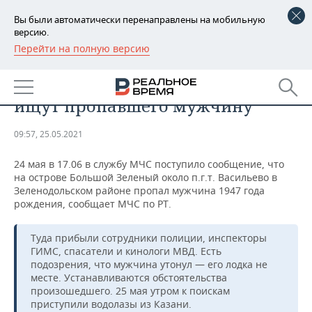
Вы были автоматически перенаправлены на мобильную
версию.
Перейти на полную версию
РЕГИОНЫ
ПРОИСШЕСТВИЯ
В Зеленодольском районе РТ
БАШКОРТОСТАН
НОВОСТИ
ищут пропавшего мужчину
ТАТАРСТАН
АНАЛИТИКА
09:57, 25.05.2021
УДМУРТИЯ
НОВОСТИ АНАЛИТИКИ
ЭКОНОМИКА
24 мая в 17.06 в службу МЧС поступило сообщение, что
на острове Большой Зеленый около п.г.т. Васильево в
ДЕКЛАРАЦИИ О ДОХОДАХ
НОВОСТИ ЭКОНОМИКИ
ПРОМЫШЛЕННОСТЬ
Зеленодольском районе пропал мужчина 1947 года
рождения, сообщает МЧС по РТ.
КОРОЛИ ГОСЗАКАЗА ПФО
ФИНАНСЫ
НОВОСТИ
НЕДВИЖИМОСТЬ
ПРОМЫШЛЕННОСТИ
Туда прибыли сотрудники полиции, инспекторы
ВУЗЫ ТАТАРСТАНА
БАНКИ
НОВОСТИ НЕДВИЖИМОСТИ
АВТО
ГИМС, спасатели и кинологи МВД. Есть
АГРОПРОМ
подозрения, что мужчина утонул — его лодка не
КОМУ ПРИНАДЛЕЖАТ
БЮДЖЕТ
НОВОСТИ АВТО
БИЗНЕС
месте. Устанавливаются обстоятельства
ТОРГОВЫЕ ЦЕНТРЫ
МАШИНОСТРОЕНИЕ
произошедшего. 25 мая утром к поискам
ТАТАРСТАНА
приступили водолазы из Казани.
ИНВЕСТИЦИИ
НОВОСТИ БИЗНЕСА
ТЕХНОЛОГИИ