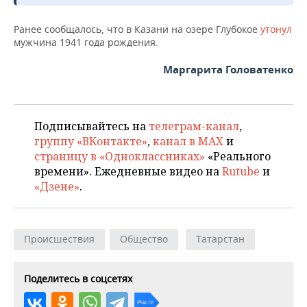
НЕФТЕХИМИЯ
РОЗНИЧНАЯ ТОРГОВЛЯ
НОВОСТИ ТЕХНОЛОГИЙ
МЕРОПРИЯТИЯ
Ранее сообщалось, что в Казани на озере Глубокое
утонул
НЕФТЬ
мужчина 1941 года рождения.
ТРАНСПОРТ
IT
НОВОСТИ МЕРОПРИЯТИЙ
СПОРТ
ОПК
Маргарита Головатенко
УСЛУГИ
МЕДИА
ВЫЕЗДНАЯ РЕДАКЦИЯ
НОВОСТИ СПОРТА
ОБЩЕСТВО
ЭНЕРГЕТИКА
ТЕЛЕКОММУНИКАЦИИ
БИЗНЕС-БРАНЧИ
ФУТБОЛ
НОВОСТИ ОБЩЕСТВА
ФОТОГАЛЕРЕЯ
Подписывайтесь на
телеграм-канал
,
группу «ВКонтакте»
,
канал в MAX
и
ONLINE-КОНФЕРЕНЦИИ
ХОККЕЙ
ВЛАСТЬ
СЮЖЕТЫ
страницу в «Одноклассниках»
«Реального
времени». Ежедневные видео на
Rutube
и
ОТКРЫТАЯ ЛЕКЦИЯ
БАСКЕТБОЛ
ИНФРАСТРУКТУРА
СПРАВОЧНИК
«Дзене»
.
ВОЛЕЙБОЛ
ИСТОРИЯ
СПИСОК ПЕРСОН
ПОЛНАЯ ВЕРСИЯ
Происшествия
Общество
Татарстан
КИБЕРСПОРТ
КУЛЬТУРА
СПИСОК КОМПАНИЙ
ФИГУРНОЕ КАТАНИЕ
МЕДИЦИНА
Поделитесь в соцсетях