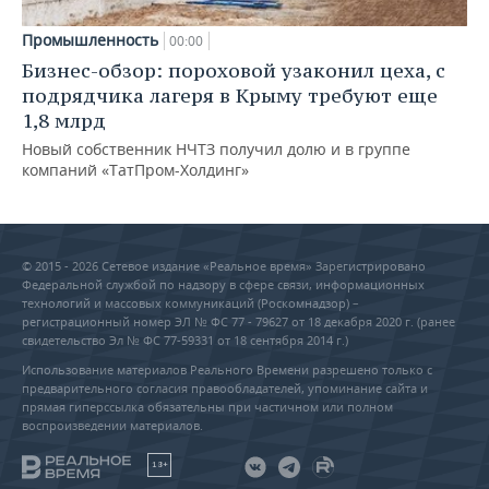
Промышленность
00:00
Бизнес-обзор: пороховой узаконил цеха, с
подрядчика лагеря в Крыму требуют еще
1,8 млрд
Новый собственник НЧТЗ получил долю и в группе
компаний «ТатПром-Холдинг»
© 2015 - 2026 Сетевое издание «Реальное время» Зарегистрировано
Федеральной службой по надзору в сфере связи, информационных
технологий и массовых коммуникаций (Роскомнадзор) –
регистрационный номер ЭЛ № ФС 77 - 79627 от 18 декабря 2020 г. (ранее
свидетельство Эл № ФС 77-59331 от 18 сентября 2014 г.)
Использование материалов Реального Времени разрешено только с
предварительного согласия правообладателей, упоминание сайта и
прямая гиперссылка обязательны при частичном или полном
воспроизведении материалов.
18+