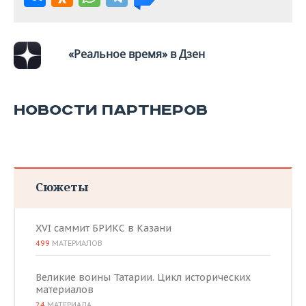
ВОДНЫЕ ВИДЫ СПОРТА
ОБРАЗОВАНИЕ
ХОККЕЙ С МЯЧОМ
ПРОИСШЕСТВИЯ
«Реальное время» в Дзен
НОВОСТИ ПАРТНЕРОВ
Сюжеты
XVI саммит БРИКС в Казани
499
МАТЕРИАЛОВ
Великие воины Татарии. Цикл исторических
материалов
24
МАТЕРИАЛА