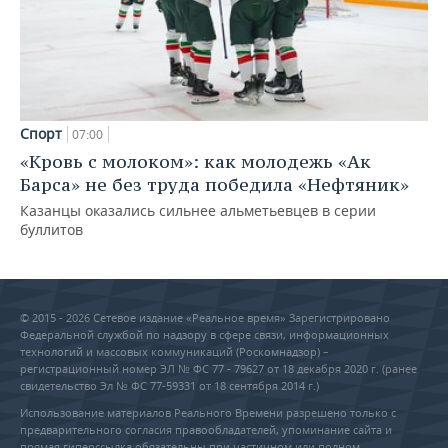
Спорт
07:00
«Кровь с молоком»: как молодежь «Ак
Барса» не без труда победила «Нефтяник»
Казанцы оказались сильнее альметьевцев в серии
буллитов
© 2015 - 2026 Сетевое издание «Реальное время» Зарегистрировано
Федеральной службой по надзору в сфере связи, информационных
технологий и массовых коммуникаций (Роскомнадзор) –
регистрационный номер ЭЛ № ФС 77 - 79627 от 18 декабря 2020 г. (ранее
свидетельство Эл № ФС 77-59331 от 18 сентября 2014 г.)
Использование материалов Реального Времени разрешено только с
предварительного согласия правообладателей, упоминание сайта и
прямая гиперссылка обязательны при частичном или полном