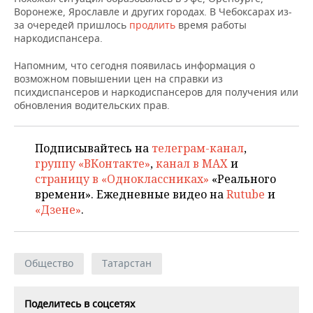
НЕФТЕХИМИЯ
Воронеже, Ярославле и других городах. В Чебоксарах из-
за очередей пришлось
продлить
время работы
РОЗНИЧНАЯ ТОРГОВЛЯ
НОВОСТИ ТЕХНОЛОГИЙ
МЕРОПРИЯТИЯ
НЕФТЬ
наркодиспансера.
ТРАНСПОРТ
IT
НОВОСТИ МЕРОПРИЯТИЙ
СПОРТ
Напомним, что сегодня появилась информация о
ОПК
возможном повышении цен на справки из
УСЛУГИ
МЕДИА
ВЫЕЗДНАЯ РЕДАКЦИЯ
НОВОСТИ СПОРТА
ОБЩЕСТВО
психдиспансеров и наркодиспансеров для получения или
ЭНЕРГЕТИКА
обновления водительских прав.
ТЕЛЕКОММУНИКАЦИИ
БИЗНЕС-БРАНЧИ
ФУТБОЛ
НОВОСТИ ОБЩЕСТВА
ФОТОГАЛЕРЕЯ
Подписывайтесь на
телеграм-канал
,
ONLINE-КОНФЕРЕНЦИИ
ХОККЕЙ
ВЛАСТЬ
СЮЖЕТЫ
группу «ВКонтакте»
,
канал в MAX
и
страницу в «Одноклассниках»
«Реального
ОТКРЫТАЯ ЛЕКЦИЯ
БАСКЕТБОЛ
ИНФРАСТРУКТУРА
СПРАВОЧНИК
времени». Ежедневные видео на
Rutube
и
«Дзене»
.
ВОЛЕЙБОЛ
ИСТОРИЯ
СПИСОК ПЕРСОН
ПОЛНАЯ ВЕРСИЯ
КИБЕРСПОРТ
КУЛЬТУРА
СПИСОК КОМПАНИЙ
Общество
Татарстан
ФИГУРНОЕ КАТАНИЕ
МЕДИЦИНА
Поделитесь в соцсетях