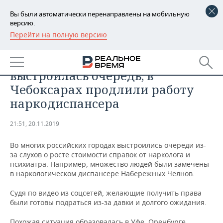
Вы были автоматически перенаправлены на мобильную
версию.
Перейти на полную версию
РЕГИОНЫ
ОБЩЕСТВО
Справки на права: в Челнах
БАШКОРТОСТАН
НОВОСТИ
выстроилась очередь, в
ТАТАРСТАН
АНАЛИТИКА
Чебоксарах продлили работу
наркодиспансера
УДМУРТИЯ
НОВОСТИ АНАЛИТИКИ
ЭКОНОМИКА
21:51, 20.11.2019
ДЕКЛАРАЦИИ О ДОХОДАХ
НОВОСТИ ЭКОНОМИКИ
ПРОМЫШЛЕННОСТЬ
Во многих российских городах выстроились очереди из-
КОРОЛИ ГОСЗАКАЗА ПФО
ФИНАНСЫ
НОВОСТИ
НЕДВИЖИМОСТЬ
за слухов о росте стоимости справок от нарколога и
ПРОМЫШЛЕННОСТИ
психиатра. Например, множество людей были замечены
ВУЗЫ ТАТАРСТАНА
БАНКИ
НОВОСТИ НЕДВИЖИМОСТИ
АВТО
в наркологическом диспансере Набережных Челнов.
АГРОПРОМ
Судя по видео из соцсетей, желающие получить права
КОМУ ПРИНАДЛЕЖАТ
БЮДЖЕТ
НОВОСТИ АВТО
БИЗНЕС
были готовы подраться из-за давки и долгого ожидания.
ТОРГОВЫЕ ЦЕНТРЫ
МАШИНОСТРОЕНИЕ
ТАТАРСТАНА
ИНВЕСТИЦИИ
НОВОСТИ БИЗНЕСА
ТЕХНОЛОГИИ
Похожая ситуация образовалась в Уфе, Оренбурге,