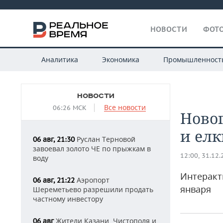
НОВОСТИ
ФОТО
Аналитика
Экономика
Промышленност
НОВОСТИ
Все новости
06:26 МСК
Новог
и елк
Руслан Терновой
06 авг, 21:30
завоевал золото ЧЕ по прыжкам в
12:00, 31.12
воду
Интеракт
Аэропорт
06 авг, 21:22
января
Шереметьево разрешили продать
частному инвестору
Жители Казани, Чистополя и
06 авг