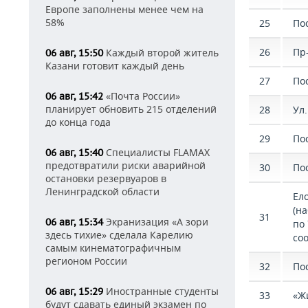
Европе заполнены менее чем на
58%
25
По
26
Пр
Каждый второй житель
06 авг, 15:50
Казани готовит каждый день
27
По
«Почта России»
06 авг, 15:42
планирует обновить 215 отделений
28
Ул
до конца года
29
По
Специалисты FLAMAX
06 авг, 15:40
предотвратили риски аварийной
30
По
остановки резервуаров в
Ленинградской области
Ел
(на
31
Экранизация «А зори
06 авг, 15:34
по 
здесь тихие» сделала Карелию
со
самым кинематографичным
регионом России
32
Пос
Иностранные студенты
06 авг, 15:29
33
«Ж
будут сдавать единый экзамен по