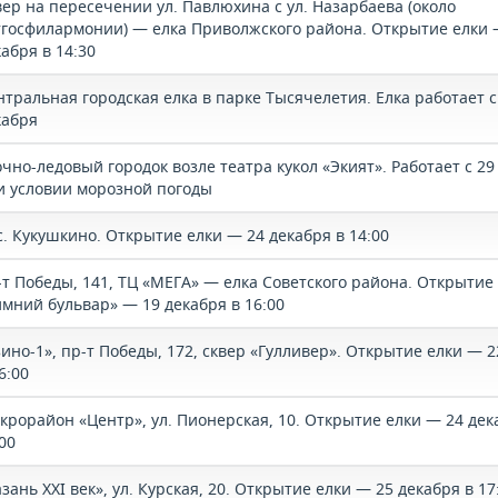
вер на пересечении ул. Павлюхина с ул. Назарбаева (около
тгосфилармонии) — елка Приволжского района. Открытие елки 
абря в 14:30
нтральная городская елка в парке Тысячелетия. Елка работает с
кабря
чно-ледовый городок возле театра кукол «Экият». Работает с 29
и условии морозной погоды
с. Кукушкино. Открытие елки — 24 декабря в 14:00
-т Победы, 141, ТЦ «МЕГА» — елка Советского района. Открытие
имний бульвар» — 19 декабря в 16:00
зино-1», пр-т Победы, 172, сквер «Гулливер». Открытие елки — 2
6:00
крорайон «Центр», ул. Пионерская, 10. Открытие елки — 24 дек
00
зань XXI век», ул. Курская, 20. Открытие елки — 25 декабря в 17