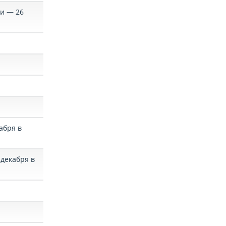
ки — 26
абря в
 декабря в