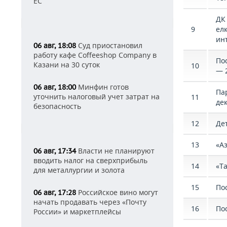
ЕС
ДК
9
елк
ин
Суд приостановил
06 авг, 18:08
работу кафе Coffeeshop Company в
По
Казани на 30 суток
10
— 2
Минфин готов
06 авг, 18:00
Па
уточнить налоговый учет затрат на
11
дек
безопасность
12
Де
13
«Аз
Власти не планируют
06 авг, 17:34
вводить налог на сверхприбыль
14
«Т
для металлургии и золота
15
По
Российское вино могут
06 авг, 17:28
начать продавать через «Почту
16
Пос
России» и маркетплейсы