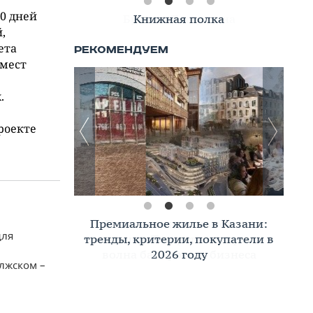
0 дней
Книжная полка
,
ета
 мест
.
роекте
Премиальное жилье в Казани:
для
тренды, критерии, покупатели в
2026 году
лжском –