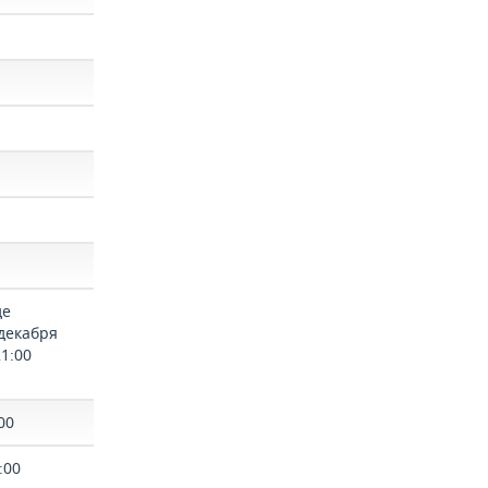
де
 декабря
21:00
00
:00