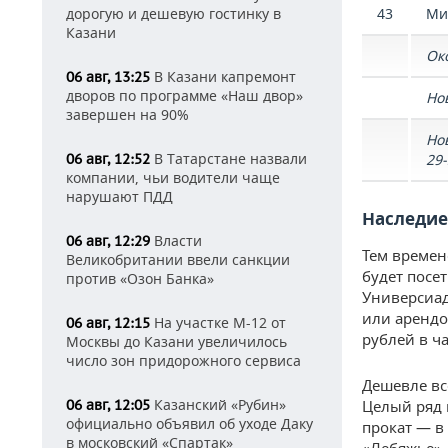
дорогую и дешевую гостинку в
43
Ми
Казани
Ок
В Казани капремонт
06 авг, 13:25
дворов по программе «Наш двор»
Но
завершен на 90%
Но
В Татарстане назвали
06 авг, 12:52
29-
компании, чьи водители чаще
нарушают ПДД
Наследие
Власти
06 авг, 12:29
Тем времен
Великобритании ввели санкции
будет посе
против «Озон Банка»
Универсиад
или арендо
На участке М-12 от
06 авг, 12:15
рублей в ча
Москвы до Казани увеличилось
число зон придорожного сервиса
Дешевле вс
Казанский «Рубин»
06 авг, 12:05
Целый ряд 
официально объявил об уходе Даку
прокат — в
в московский «Спартак»