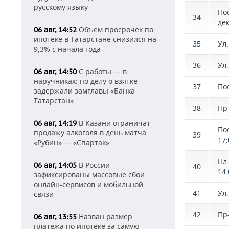
русскому языку
По
34
де
Объем просрочек по
06 авг, 14:52
ипотеке в Татарстане снизился на
35
Ул.
9,3% с начала года
36
Ул
С работы — в
06 авг, 14:50
наручниках: по делу о взятке
37
Пос
задержали замглавы «Банка
Татарстан»
38
Пр
В Казани ограничат
06 авг, 14:19
Пос
продажу алкоголя в день матча
39
17:
«Рубин» — «Спартак»
Пл
В России
06 авг, 14:05
40
14:
зафиксированы массовые сбои
онлайн-сервисов и мобильной
41
Ул.
связи
42
Пр-
Назван размер
06 авг, 13:55
платежа по ипотеке за самую