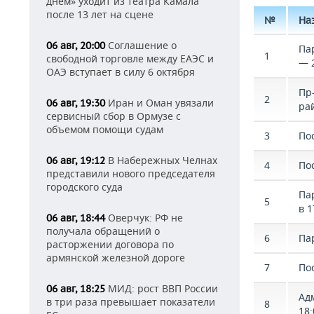
днем» уходит из театра Камала
после 13 лет на сцене
№
На
Соглашение о
06 авг, 20:00
Па
1
свободной торговле между ЕАЭС и
— 2
ОАЭ вступает в силу 6 октября
Пр
2
Иран и Оман увязали
06 авг, 19:30
ра
сервисный сбор в Ормузе с
объемом помощи судам
3
По
В Набережных Челнах
06 авг, 19:12
4
Пос
представили нового председателя
городского суда
Па
5
в 1
Оверчук: РФ не
06 авг, 18:44
получала обращений о
6
Па
расторжении договора по
армянской железной дороге
7
Пос
МИД: рост ВВП России
06 авг, 18:25
Ад
в три раза превышает показатели
8
18: