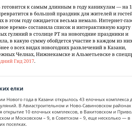
 готовится к самым длинным в году каникулам — на 1
превратится в большой праздник для жителей и гостей
х в этом году ожидается весьма немало. Интернет-газ
ное время» составила список и интерактивную карту
ых гуляний в столице РТ на новогодние праздники и
ла, в какую сумму обойдется участие в каждом из них
нее о всех видах новогодних развлечений в Казани,
ежных Челнах, Нижнекамске и Альметьевске в спецп
дний Гид 2017
.
ских елки
ии Нового года в Казани открылось 43 елочных комплекса 
гуляний.
В Авиастроительном и Ново-Савиновском районах
я открытие 10 елочных комплексов, в Вахитовском и Приво
ском и Московском – 9, в Советском – 9, еще несколько — в
х поселках.