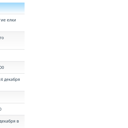
тие елки
го
00
24 декабря
0
декабря в