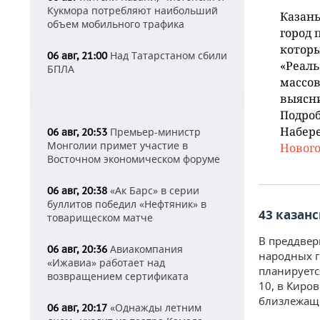
Кукмора потребляют наибольший
Казань
объем мобильного трафика
город 
которы
Над Татарстаном сбили
06 авг, 21:00
«Реаль
БПЛА
массов
выясни
Подроб
Набер
Премьер-министр
06 авг, 20:53
Монголии примет участие в
Нового
Восточном экономическом форуме
«Ак Барс» в серии
06 авг, 20:38
буллитов победил «Нефтяник» в
43 казан
товарищеском матче
В преддвер
Авиакомпания
06 авг, 20:36
народных 
«Ижавиа» работает над
планируетс
возвращением сертификата
10, в Киров
близлежащи
«Однажды летним
06 авг, 20:17