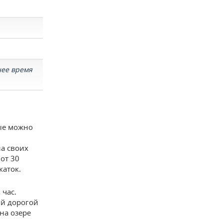
нее время
ые можно
на своих
от 30
каток.
 час.
ый дорогой
на озере