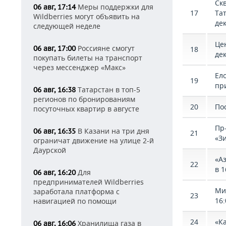
Ск
Меры поддержки для
06 авг, 17:14
17
Та
Wildberries могут объявить на
дек
следующей неделе
Це
Россияне смогут
06 авг, 17:00
18
де
покупать билеты на транспорт
через мессенджер «Макс»
Ело
19
пр
Татарстан в топ-5
06 авг, 16:38
регионов по бронированиям
20
По
посуточных квартир в августе
Пр
В Казани на три дня
06 авг, 16:35
21
«З
ограничат движение на улице 2-й
Даурской
«А
22
в 1
Для
06 авг, 16:20
предпринимателей Wildberries
Ми
заработала платформа с
23
16:
навигацией по помощи
24
«Ка
Хранилища газа в
06 авг, 16:06