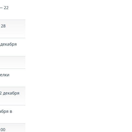
— 22
 28
 декабря
 елки
2 декабря
абря в
:00