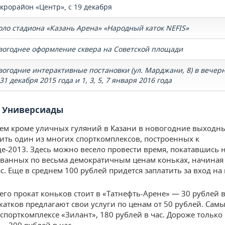
крорайон «Центр», с 19 декабря
оло стадиона «Казань Арена» «Народный каток NEFIS»
вогоднее оформление сквера на Советской площади
вогодние интерактивные постановки (ул. Марджани, 8) в вечер
31 декабря 2015 года и 1, 3, 5, 7 января 2016 года
 Универсиады
ем кроме уличных гуляний в Казани в новогодние выходн
тить один из многих спорткомплексов, построенных к
е-2013. Здесь можно весело провести время, покатавшись 
ванных по весьма демократичным ценам коньках, начиная 
с. Еще в среднем 100 рублей придется заплатить за вход на 
его прокат коньков стоит в «Татнефть-Арене» — 30 рублей в
катков предлагают свои услуги по ценам от 50 рублей. Сам
 спорткомплексе «Зилант», 180 рублей в час. Дороже только 