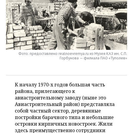
НЕФТЕХИМИЯ
РОЗНИЧНАЯ ТОРГОВЛЯ
НОВОСТИ ТЕХНОЛОГИЙ
МЕРОПРИЯТИЯ
НЕФТЬ
ТРАНСПОРТ
IT
НОВОСТИ МЕРОПРИЯТИЙ
СПОРТ
ОПК
УСЛУГИ
МЕДИА
ВЫЕЗДНАЯ РЕДАКЦИЯ
НОВОСТИ СПОРТА
ОБЩЕСТВО
ЭНЕРГЕТИКА
ТЕЛЕКОММУНИКАЦИИ
БИЗНЕС-БРАНЧИ
ФУТБОЛ
НОВОСТИ ОБЩЕСТВА
ФОТОГАЛЕРЕЯ
Фото: предоставлено realnoevremya.ru из Музея КАЗ им. С.П.
Горбунова — филиала ПАО «Туполев»
ONLINE-КОНФЕРЕНЦИИ
ХОККЕЙ
ВЛАСТЬ
СЮЖЕТЫ
ОТКРЫТАЯ ЛЕКЦИЯ
БАСКЕТБОЛ
ИНФРАСТРУКТУРА
СПРАВОЧНИК
К началу 1970-х годов большая часть
района, прилегающего к
ВОЛЕЙБОЛ
ИСТОРИЯ
СПИСОК ПЕРСОН
ПОЛНАЯ ВЕРСИЯ
авиастроительному заводу (ныне это
Авиастроительный район) представляла
КИБЕРСПОРТ
КУЛЬТУРА
СПИСОК КОМПАНИЙ
собой частный сектор, деревянные
постройки барачного типа и небольшие
ФИГУРНОЕ КАТАНИЕ
МЕДИЦИНА
островки кирпичных новостроек. Жили
здесь преимущественно сотрудники