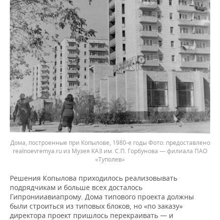
Дома, построенные при Копылове, 1980-е годы
предоставлено
realnoevremya.ru из Музея КАЗ им. С.П. Горбунова — филиала ПАО
«Туполев»
Решения Копылова приходилось реализовывать
подрядчикам и больше всех досталось
Гипронииавиапрому. Дома типового проекта должны
были строиться из типовых блоков, но «по заказу»
директора проект пришлось перекраивать — и