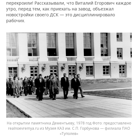
перекроили! Рассказывали, что Виталий Егорович каждое
утро, перед тем, как приехать на завод, объезжал
новостройки своего ДСК — это дисциплинировало
рабочих.
На открытии памятника Дементьеву, 1978 год
предоставлено
realnoevremya.ru из Музея КАЗ им. С.П. Горбунова — филиала ПАО
«Туполев»