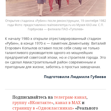
Открытие стадиона «Рубин» после реконструкции, 19 сентября 1982
года
предоставлено realnoevremya.ru из Музея КАЗ им. С.П.
Горбунова — филиала ПАО «Туполев»
К началу 1980-х открыли отреставрированный стадион
«Рубин», в конце 1970-х — памятник Дементьеву. Виталий
Егорович Копылов оставил после себя славу не только
талантливого руководителя одного из мощнейших
предприятий советской эпохи, но и строителя города. Это
он сделал Авиастроительный район современным и
пригодным для жизни, заботясь о простых заводчанах.
Подготовила Людмила Губаева
Подписывайтесь на
телеграм-канал
,
группу «ВКонтакте»
,
канал в MAX
и
страницу в «Одноклассниках»
«Реального