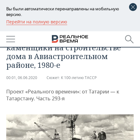
Вы были автоматически перенаправлены на мобильную
версию.
Перейти на полную версию
РЕГИОНЫ
ОБЩЕСТВО
Фотомарафон «100-летие ТАССР»:
БАШКОРТОСТАН
НОВОСТИ
каменщики на строительстве
ТАТАРСТАН
АНАЛИТИКА
дома в Авиастроительном
районе, 1980-е
УДМУРТИЯ
НОВОСТИ АНАЛИТИКИ
ЭКОНОМИКА
00:01, 06.06.2020
Сюжет:
К 100-летию ТАССР
ДЕКЛАРАЦИИ О ДОХОДАХ
НОВОСТИ ЭКОНОМИКИ
ПРОМЫШЛЕННОСТЬ
Проект «Реального времени»: от Татарии — к
КОРОЛИ ГОСЗАКАЗА ПФО
ФИНАНСЫ
НОВОСТИ
НЕДВИЖИМОСТЬ
Татарстану. Часть 293-я
ПРОМЫШЛЕННОСТИ
ВУЗЫ ТАТАРСТАНА
БАНКИ
НОВОСТИ НЕДВИЖИМОСТИ
АВТО
АГРОПРОМ
КОМУ ПРИНАДЛЕЖАТ
БЮДЖЕТ
НОВОСТИ АВТО
БИЗНЕС
ТОРГОВЫЕ ЦЕНТРЫ
МАШИНОСТРОЕНИЕ
ТАТАРСТАНА
ИНВЕСТИЦИИ
НОВОСТИ БИЗНЕСА
ТЕХНОЛОГИИ