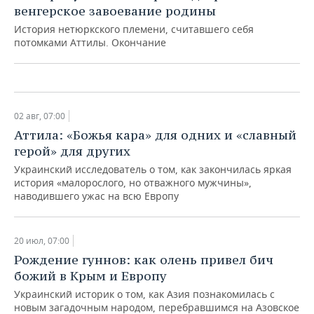
венгерское завоевание родины
искала лекарство от нашествия
венгров
История нетюркского племени, считавшего себя
потомками Аттилы. Окончание
17 авг, 07:00
02 авг, 07:00
Аттила: «Божья кара» для одних и «славный
герой» для других
Украинский исследователь о том, как закончилась яркая
история «малорослого, но отважного мужчины»,
наводившего ужас на всю Европу
20 июл, 07:00
Рождение гуннов: как олень привел бич
божий в Крым и Европу
Из кочевников в виноделы: как
печенежская волна утонула в море
Украинский историк о том, как Азия познакомилась с
народов Запада
новым загадочным народом, перебравшимся на Азовское