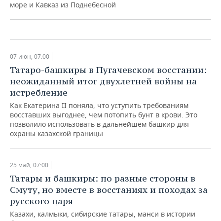
море и Кавказ из Поднебесной
29 июн, 07:00
07 июн, 07:00
Татаро-башкиры в Пугачевском восстании:
неожиданный итог двухлетней войны на
истребление
Как Екатерина II поняла, что уступить требованиям
восставших выгоднее, чем потопить бунт в крови. Это
позволило использовать в дальнейшем башкир для
охраны казахской границы
25 май, 07:00
Татары и башкиры: по разные стороны в
Смуту, но вместе в восстаниях и походах за
Финно-угорский мир и татары:
русского царя
марийцы как последние защитники
Казанского ханства
Казахи, калмыки, сибирские татары, манси в истории