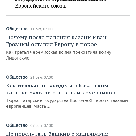
ВОДНЫЕ ВИДЫ СПОРТА
ОБРАЗОВАНИЕ
Европейского союза.
ХОККЕЙ С МЯЧОМ
ПРОИСШЕСТВИЯ
Общество
11 окт, 07:00
Почему после падения Казани Иван
Грозный оставил Европу в покое
Как третья черемисская война прекратила войну
Ливонскую
Общество
21 сен, 07:00
Как итальянцы увидели в Казанском
ханстве Булгарию и нашли кочевников
Тюрко-татарские государства Восточной Европы глазами
европейцев. Часть 2
Общество
07 сен, 07:00
Не перепутать башкир с мадьярами:
Набегай и властвуй: как Европа