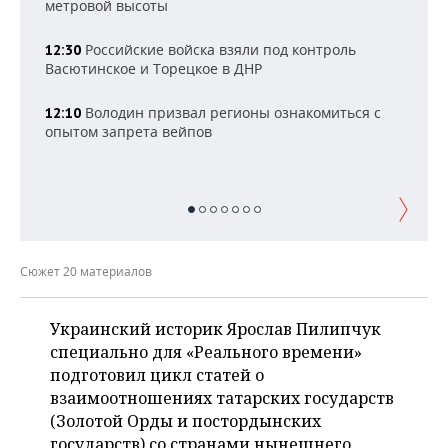
НЕФТЕХИМИЯ
метровой высоты
РОЗНИЧНАЯ ТОРГОВЛЯ
НОВОСТИ ТЕХНОЛОГИЙ
МЕРОПРИЯТИЯ
Российские войска взяли под контроль
12:30
НЕФТЬ
Васютинское и Торецкое в ДНР
ТРАНСПОРТ
IT
НОВОСТИ МЕРОПРИЯТИЙ
СПОРТ
ОПК
Володин призвал регионы ознакомиться с
12:10
УСЛУГИ
МЕДИА
ВЫЕЗДНАЯ РЕДАКЦИЯ
НОВОСТИ СПОРТА
ОБЩЕСТВО
опытом запрета вейпов
ЭНЕРГЕТИКА
ТЕЛЕКОММУНИКАЦИИ
БИЗНЕС-БРАНЧИ
ФУТБОЛ
НОВОСТИ ОБЩЕСТВА
ФОТОГАЛЕРЕЯ
ONLINE-КОНФЕРЕНЦИИ
ХОККЕЙ
ВЛАСТЬ
СЮЖЕТЫ
ОТКРЫТАЯ ЛЕКЦИЯ
БАСКЕТБОЛ
ИНФРАСТРУКТУРА
СПРАВОЧНИК
Сюжет 20 материалов
ВОЛЕЙБОЛ
ИСТОРИЯ
СПИСОК ПЕРСОН
ПОЛНАЯ ВЕРСИЯ
Украинский историк Ярослав Пилипчук
специально для «Реального времени»
КИБЕРСПОРТ
КУЛЬТУРА
СПИСОК КОМПАНИЙ
подготовил цикл статей о
взаимоотношениях татарских государств
ФИГУРНОЕ КАТАНИЕ
МЕДИЦИНА
(Золотой Орды и постордынских
государств) со странами нынешнего