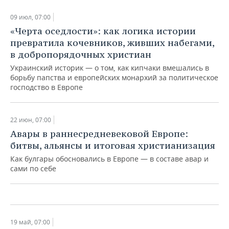
09 июл, 07:00
«Черта оседлости»: как логика истории
превратила кочевников, живших набегами,
в добропорядочных христиан
Украинский историк — о том, как кипчаки вмешались в
борьбу папства и европейских монархий за политическое
господство в Европе
22 июн, 07:00
Авары в раннесредневековой Европе:
Башкиро-татарские восстания: как
битвы, альянсы и итоговая христианизация
Москва сыграла на противоречиях с
казахами и калмыками и победила
Как булгары обосновались в Европе — в составе авар и
сами по себе
01 июн, 07:00
19 май, 07:00