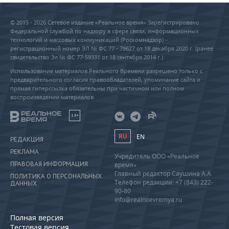
© 2015 - 2026 Сетевое издание «Реальное время» Зарегистрировано
Федеральной службой по надзору в сфере связи, информационных
технологий и массовых коммуникаций (Роскомнадзор) –
регистрационный номер ЭЛ № ФС 77 - 79627 от 18 декабря 2020 г. (ранее
свидетельство Эл № ФС 77-59331 от 18 сентября 2014 г.)
Использование материалов Реального Времени разрешено только с
предварительного согласия правообладателей, упоминание сайта и
прямая гиперссылка обязательны при частичном или полном
воспроизведении материалов.
18+
RU
EN
РЕДАКЦИЯ
РЕКЛАМА
Учредитель ООО «Реальное
ПРАВОВАЯ ИНФОРМАЦИЯ
время»
Главный редактор Саушина А.А.
ПОЛИТИКА О ПЕРСОНАЛЬНЫХ
Телефон редакции: +7 (843) 222-
ДАННЫХ
90-80
info@realnoevremya.ru
Полная версия
Тестовая версия