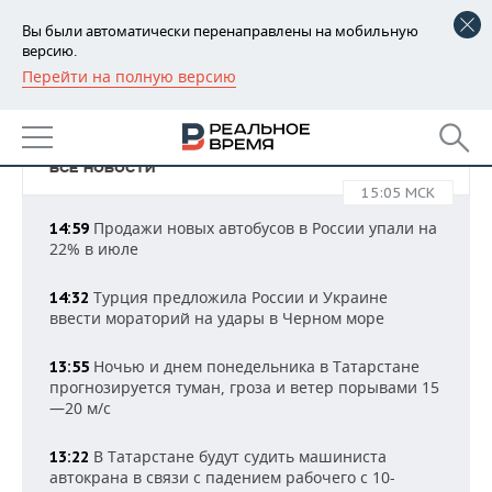
Вы были автоматически перенаправлены на мобильную
версию.
Перейти на полную версию
РЕГИОНЫ
История от Ярослава Пилипчука
БАШКОРТОСТАН
НОВОСТИ
ВСЕ НОВОСТИ
ТАТАРСТАН
АНАЛИТИКА
15:05 МСК
Продажи новых автобусов в России упали на
УДМУРТИЯ
НОВОСТИ АНАЛИТИКИ
14:59
ЭКОНОМИКА
22% в июле
ДЕКЛАРАЦИИ О ДОХОДАХ
НОВОСТИ ЭКОНОМИКИ
ПРОМЫШЛЕННОСТЬ
Турция предложила России и Украине
14:32
ввести мораторий на удары в Черном море
КОРОЛИ ГОСЗАКАЗА ПФО
ФИНАНСЫ
НОВОСТИ
НЕДВИЖИМОСТЬ
ПРОМЫШЛЕННОСТИ
Ночью и днем понедельника в Татарстане
13:55
ВУЗЫ ТАТАРСТАНА
БАНКИ
НОВОСТИ НЕДВИЖИМОСТИ
АВТО
прогнозируется туман, гроза и ветер порывами 15
АГРОПРОМ
—20 м/с
КОМУ ПРИНАДЛЕЖАТ
БЮДЖЕТ
НОВОСТИ АВТО
БИЗНЕС
ТОРГОВЫЕ ЦЕНТРЫ
МАШИНОСТРОЕНИЕ
В Татарстане будут судить машиниста
13:22
ТАТАРСТАНА
автокрана в связи с падением рабочего с 10-
ИНВЕСТИЦИИ
НОВОСТИ БИЗНЕСА
ТЕХНОЛОГИИ