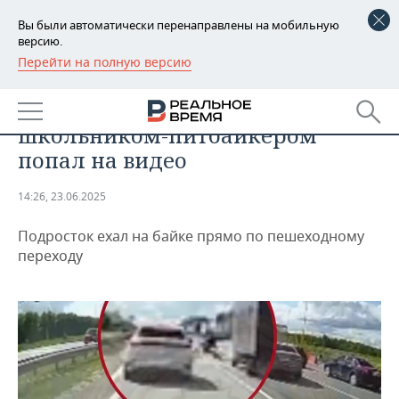
Вы были автоматически перенаправлены на мобильную
версию.
Перейти на полную версию
РЕГИОНЫ
ПРОИСШЕСТВИЯ
Момент ДТП в Татарстане со
БАШКОРТОСТАН
НОВОСТИ
школьником-питбайкером
ТАТАРСТАН
АНАЛИТИКА
попал на видео
УДМУРТИЯ
НОВОСТИ АНАЛИТИКИ
ЭКОНОМИКА
14:26, 23.06.2025
ДЕКЛАРАЦИИ О ДОХОДАХ
НОВОСТИ ЭКОНОМИКИ
ПРОМЫШЛЕННОСТЬ
Подросток ехал на байке прямо по пешеходному
переходу
КОРОЛИ ГОСЗАКАЗА ПФО
ФИНАНСЫ
НОВОСТИ
НЕДВИЖИМОСТЬ
ПРОМЫШЛЕННОСТИ
ВУЗЫ ТАТАРСТАНА
БАНКИ
НОВОСТИ НЕДВИЖИМОСТИ
АВТО
АГРОПРОМ
КОМУ ПРИНАДЛЕЖАТ
БЮДЖЕТ
НОВОСТИ АВТО
БИЗНЕС
ТОРГОВЫЕ ЦЕНТРЫ
МАШИНОСТРОЕНИЕ
ТАТАРСТАНА
ИНВЕСТИЦИИ
НОВОСТИ БИЗНЕСА
ТЕХНОЛОГИИ