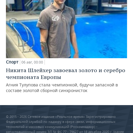
Спорт
06 авг, 00:00
Никита Шлейхер завоевал золото и серебро
чемпионата Европы
Агния Тулупова стала чемпионкой, будучи запасной в
составе золотой сборной синхронисток
© 2015 - 2026 Сетевое издание «Реальное время» Зарегистрировано
Федеральной службой по надзору в сфере связи, информационных
технологий и массовых коммуникаций (Роскомнадзор) –
регистрационный номер ЭЛ № ФС 77 - 79627 от 18 декабря 2020 г. (ранее