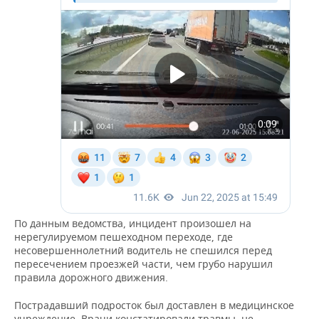
ВОДНЫЕ ВИДЫ СПОРТА
ОБРАЗОВАНИЕ
ХОККЕЙ С МЯЧОМ
ПРОИСШЕСТВИЯ
По данным ведомства, инцидент произошел на
нерегулируемом пешеходном переходе, где
несовершеннолетний водитель не спешился перед
пересечением проезжей части, чем грубо нарушил
правила дорожного движения.
Пострадавший подросток был доставлен в медицинское
учреждение. Врачи констатировали травмы, не