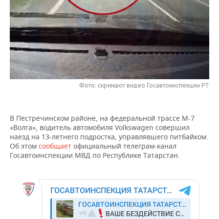
НЕФТЕХИМИЯ
РОЗНИЧНАЯ ТОРГОВЛЯ
НОВОСТИ ТЕХНОЛОГИЙ
МЕРОПРИЯТИЯ
НЕФТЬ
ТРАНСПОРТ
IT
НОВОСТИ МЕРОПРИЯТИЙ
СПОРТ
ОПК
УСЛУГИ
МЕДИА
ВЫЕЗДНАЯ РЕДАКЦИЯ
НОВОСТИ СПОРТА
ОБЩЕСТВО
ЭНЕРГЕТИКА
ТЕЛЕКОММУНИКАЦИИ
БИЗНЕС-БРАНЧИ
ФУТБОЛ
НОВОСТИ ОБЩЕСТВА
ФОТОГАЛЕРЕЯ
Фото: скриншот видео Госавтоинспекции РТ
ONLINE-КОНФЕРЕНЦИИ
ХОККЕЙ
ВЛАСТЬ
СЮЖЕТЫ
В Пестречинском районе, на федеральной трассе М-7
«Волга», водитель автомобиля Volkswagen совершил
ОТКРЫТАЯ ЛЕКЦИЯ
БАСКЕТБОЛ
ИНФРАСТРУКТУРА
СПРАВОЧНИК
наезд на 13-летнего подростка, управлявшего питбайком.
Об этом
сообщает
официальный телеграм-канал
ВОЛЕЙБОЛ
ИСТОРИЯ
СПИСОК ПЕРСОН
ПОЛНАЯ ВЕРСИЯ
Госавтоинспекции МВД по Республике Татарстан.
КИБЕРСПОРТ
КУЛЬТУРА
СПИСОК КОМПАНИЙ
ФИГУРНОЕ КАТАНИЕ
МЕДИЦИНА