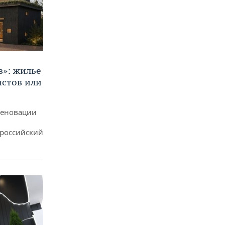
в»: жилье
истов или
реновации
ероссийский