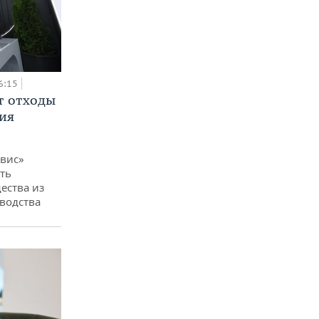
6:15
т отходы
ия
вис»
ть
ества из
водства