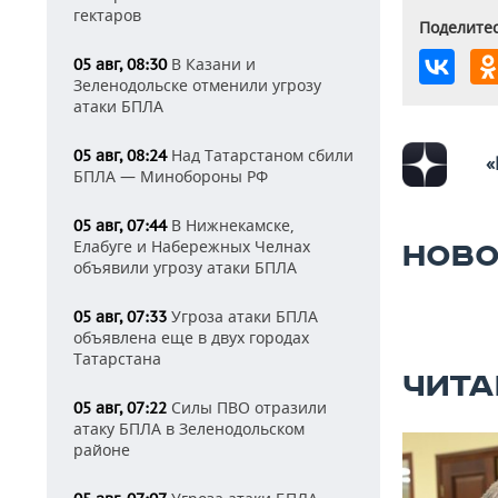
гектаров
Поделитес
В Казани и
05 авг, 08:30
Зеленодольске отменили угрозу
атаки БПЛА
Над Татарстаном сбили
05 авг, 08:24
«
БПЛА — Минобороны РФ
В Нижнекамске,
05 авг, 07:44
Елабуге и Набережных Челнах
НОВО
объявили угрозу атаки БПЛА
Угроза атаки БПЛА
05 авг, 07:33
объявлена еще в двух городах
Татарстана
ЧИТА
Силы ПВО отразили
05 авг, 07:22
атаку БПЛА в Зеленодольском
районе