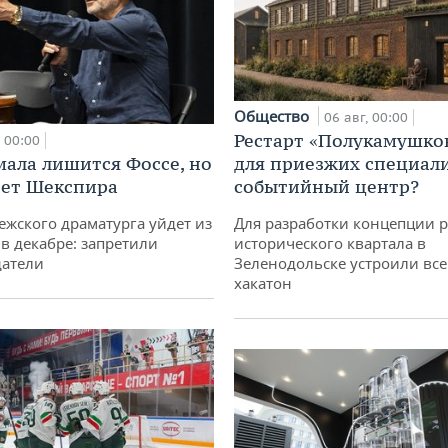
Общество
06 авг, 00:00
Рестарт «Полукамушко
00:00
мала лишится Фоссе, но
для приезжих специал
ет Шекспира
событийный центр?
ежского драматурга уйдет из
Для разработки концепции 
 в декабре: запретили
исторического квартала в
датели
Зеленодольске устроили вс
хакатон