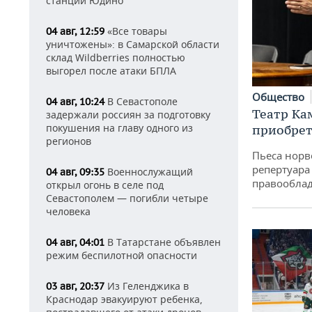
станции Юдино
«Все товары
04 авг, 12:59
уничтожены»: в Самарской области
склад Wildberries полностью
выгорел после атаки БПЛА
Общество
В Севастополе
04 авг, 10:24
Театр Ка
задержали россиян за подготовку
покушения на главу одного из
приобрет
регионов
Пьеса норв
репертуара
Военнослужащий
04 авг, 09:35
правообла
открыл огонь в селе под
Севастополем — погибли четыре
человека
В Татарстане объявлен
04 авг, 04:01
режим беспилотной опасности
Из Геленджика в
03 авг, 20:37
Краснодар эвакуируют ребенка,