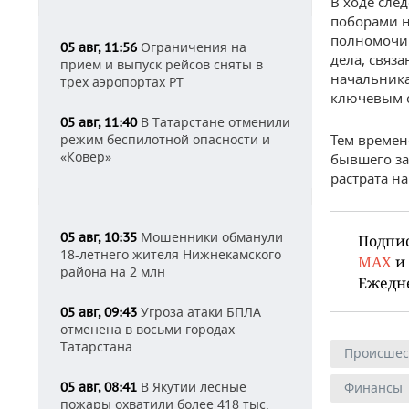
В ходе сле
поборами н
полномочий
Ограничения на
05 авг, 11:56
дела, связ
прием и выпуск рейсов сняты в
начальника
трех аэропортах РТ
ключевым с
В Татарстане отменили
05 авг, 11:40
режим беспилотной опасности и
Тем времен
«Ковер»
бывшего за
растрата на
Мошенники обманули
05 авг, 10:35
Подпи
18-летнего жителя Нижнекамского
MAX
и
района на 2 млн
Ежедн
Угроза атаки БПЛА
05 авг, 09:43
отменена в восьми городах
Татарстана
Происшес
В Якутии лесные
05 авг, 08:41
Финансы
пожары охватили более 418 тыс.