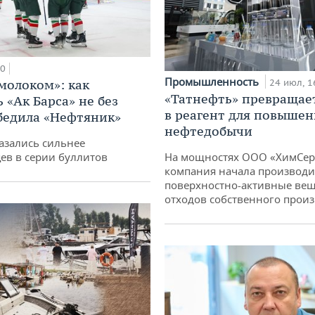
00
Промышленность
 молоком»: как
24 июл, 1
«Татнефть» превращае
 «Ак Барса» не без
в реагент для повышен
бедила «Нефтяник»
нефтедобычи
азались сильнее
ев в серии буллитов
На мощностях ООО «ХимСер
компания начала производи
поверхностно-активные вещ
отходов собственного произ