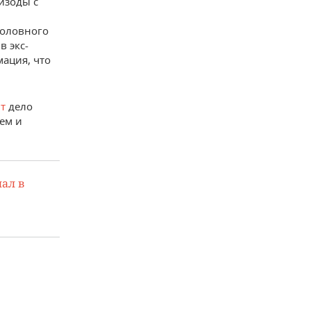
изоды с
головного
в экс-
ация, что
т
дело
ем и
ал в