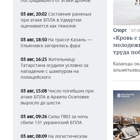
пострадавшего от атаки дронов
Состояние раненых
03 авг, 20:02
при атаке БПЛА в Удмуртии
оценивается как тяжелое
Спорт
07:
«Кровь с
На трассе Казань —
03 авг, 18:50
молодежь
Ульяновск загорелась фура
труда по
Жительницу
03 авг, 16:25
Казанцы ок
Татарстана осудили условно за
альметьевц
нападение с шампуром на
полицейского
Число погибших при
03 авг, 15:08
атаке БПЛА в Архипо-Осиповке
выросло до шести
Силы ПВО за ночь
03 авг, 09:26
сбили 131 украинский БПЛА
На логистическом
03 авг, 08:09