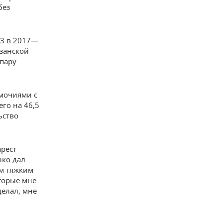
без
3 в 2017—
азанской
 пару
мочиями с
го на 46,5
ьство
рест
нко дал
ым тяжким
оторые мне
делал, мне