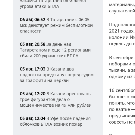
Закамья Татарстана объявлена
материалы,
угроза атаки БПЛА
слушателей
В Татарстане с 06.05
06 авг, 06:52
Подполков
мск действует режим беспилотной
2021 годах
опасности
колонии №1
недель до 
За день над
05 авг, 20:58
Татарстаном и еще 12 регионами
сбили 200 украинских БПЛА
В сентябре
поборами о
В Казани два
05 авг, 17:03
тысячи, а 
подростка предстанут перед судом
одному из о
за граффити на церкви
16 сентябр
В Казани арестованы
05 авг, 12:20
бывшего «х
трое фигурантов дела о
понять, чт
мошенничестве на 49 млн рублей
по взятке —
предъявляют
В Уфе после падения
05 авг, 12:04
совесть не 
обломков БПЛА возник пожар