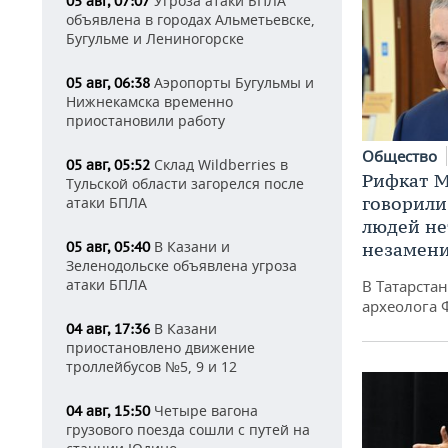
Угроза атаки БПЛА
05 авг, 07:07
объявлена в городах Альметьевске,
Бугульме и Лениногорске
Аэропорты Бугульмы и
05 авг, 06:38
Нижнекамска временно
приостановили работу
Общество
Склад Wildberries в
05 авг, 05:52
Рифкат М
Тульской области загорелся после
говорили
атаки БПЛА
людей нет
В Казани и
05 авг, 05:40
незамен
Зеленодольске объявлена угроза
атаки БПЛА
В Татарста
археолога 
В Казани
04 авг, 17:36
приостановлено движение
троллейбусов №5, 9 и 12
Четыре вагона
04 авг, 15:50
грузового поезда сошли с путей на