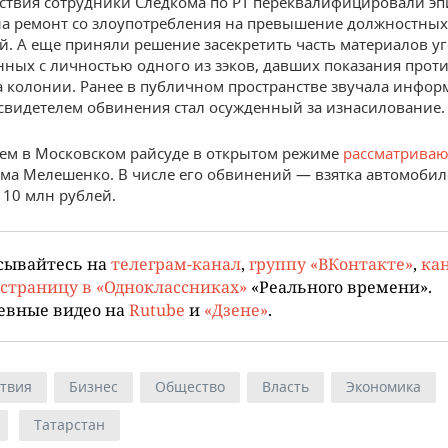
дствия сотрудники Следкома по РТ переквалифицировали эп
а ремонт со злоупотребления на превышение должностных
. А еще приняли решение засекретить часть материалов у
анных с личностью одного из зэков, давших показания проти
 колонии. Ранее в публичном пространстве звучала информ
видетелем обвинения стал осужденный за изнасилование.
ем в Московском райсуде в открытом режиме
рассматриваю
ма Мелешенко. В числе его обвинений — взятка автомобил
 10 млн рублей.
сывайтесь на
телеграм-канал
,
группу «ВКонтакте»
,
кан
страницу в «Одноклассниках»
«Реального времени».
евные видео на
Rutube
и
«Дзене»
.
твия
Бизнес
Общество
Власть
Экономика
Татарстан