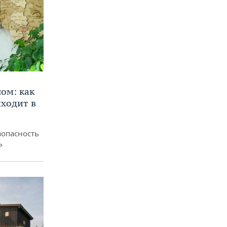
ом: как
ходит в
зопасность
ь