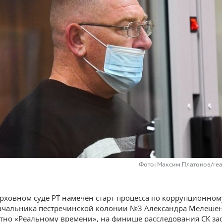
Фото: Максим Платонов/rea
ерховном суде РТ намечен старт процесса по коррупционном
чальника пестречинской колонии №3 Александра Мелешен
стно «Реальному времени», на финише расследования СК за