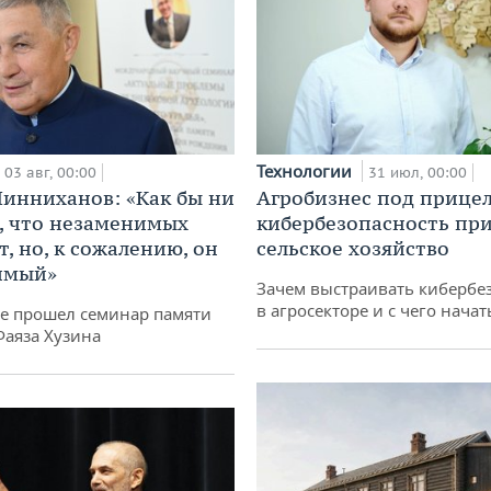
Технологии
03 авг, 00:00
31 июл, 00:00
инниханов: «Как бы ни
Агробизнес под прицел
, что незаменимых
кибербезопасность при
, но, к сожалению, он
сельское хозяйство
имый»
Зачем выстраивать кибербе
в агросекторе и с чего начат
не прошел семинар памяти
Фаяза Хузина