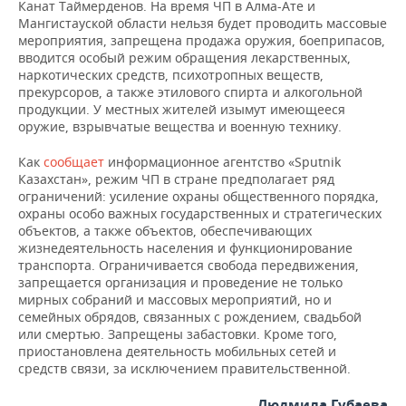
НЕФТЕХИМИЯ
Канат Таймерденов. На время ЧП в Алма-Ате и
Мангистауской области нельзя будет проводить массовые
РОЗНИЧНАЯ ТОРГОВЛЯ
НОВОСТИ ТЕХНОЛОГИЙ
МЕРОПРИЯТИЯ
мероприятия, запрещена продажа оружия, боеприпасов,
НЕФТЬ
вводится особый режим обращения лекарственных,
наркотических средств, психотропных веществ,
ТРАНСПОРТ
IT
НОВОСТИ МЕРОПРИЯТИЙ
СПОРТ
ОПК
прекурсоров, а также этилового спирта и алкогольной
продукции. У местных жителей изымут имеющееся
УСЛУГИ
МЕДИА
ВЫЕЗДНАЯ РЕДАКЦИЯ
НОВОСТИ СПОРТА
ОБЩЕСТВО
оружие, взрывчатые вещества и военную технику.
ЭНЕРГЕТИКА
ТЕЛЕКОММУНИКАЦИИ
БИЗНЕС-БРАНЧИ
ФУТБОЛ
НОВОСТИ ОБЩЕСТВА
ФОТОГАЛЕРЕЯ
Как
сообщает
информационное агентство «Sputnik
Казахстан», режим ЧП в стране предполагает ряд
ограничений: усиление охраны общественного порядка,
ONLINE-КОНФЕРЕНЦИИ
ХОККЕЙ
ВЛАСТЬ
СЮЖЕТЫ
охраны особо важных государственных и стратегических
объектов, а также объектов, обеспечивающих
ОТКРЫТАЯ ЛЕКЦИЯ
БАСКЕТБОЛ
ИНФРАСТРУКТУРА
СПРАВОЧНИК
жизнедеятельность населения и функционирование
транспорта. Ограничивается свобода передвижения,
запрещается организация и проведение не только
ВОЛЕЙБОЛ
ИСТОРИЯ
СПИСОК ПЕРСОН
ПОЛНАЯ ВЕРСИЯ
мирных собраний и массовых мероприятий, но и
семейных обрядов, связанных с рождением, свадьбой
КИБЕРСПОРТ
КУЛЬТУРА
СПИСОК КОМПАНИЙ
или смертью. Запрещены забастовки. Кроме того,
приостановлена деятельность мобильных сетей и
ФИГУРНОЕ КАТАНИЕ
МЕДИЦИНА
средств связи, за исключением правительственной.
Людмила Губаева