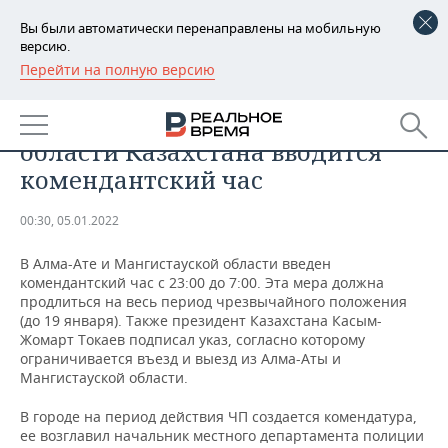
Вы были автоматически перенаправлены на мобильную
версию.
Перейти на полную версию
РЕГИОНЫ
ПРОИСШЕСТВИЯ
В Алма-Ате и Мангистауской
БАШКОРТОСТАН
НОВОСТИ
области Казахстана вводится
ТАТАРСТАН
АНАЛИТИКА
комендантский час
УДМУРТИЯ
НОВОСТИ АНАЛИТИКИ
ЭКОНОМИКА
00:30, 05.01.2022
ДЕКЛАРАЦИИ О ДОХОДАХ
НОВОСТИ ЭКОНОМИКИ
ПРОМЫШЛЕННОСТЬ
В Алма-Ате и Мангистауской области введен
комендантский час с 23:00 до 7:00. Эта мера должна
КОРОЛИ ГОСЗАКАЗА ПФО
ФИНАНСЫ
НОВОСТИ
НЕДВИЖИМОСТЬ
продлиться на весь период чрезвычайного положения
ПРОМЫШЛЕННОСТИ
(до 19 января). Также президент Казахстана Касым-
Жомарт Токаев подписал указ, согласно которому
ВУЗЫ ТАТАРСТАНА
БАНКИ
НОВОСТИ НЕДВИЖИМОСТИ
АВТО
ограничивается въезд и выезд из Алма-Аты и
АГРОПРОМ
Мангистауской области.
КОМУ ПРИНАДЛЕЖАТ
БЮДЖЕТ
НОВОСТИ АВТО
БИЗНЕС
ТОРГОВЫЕ ЦЕНТРЫ
МАШИНОСТРОЕНИЕ
В городе на период действия ЧП создается комендатура,
ТАТАРСТАНА
ее возглавил начальник местного департамента полиции
ИНВЕСТИЦИИ
НОВОСТИ БИЗНЕСА
ТЕХНОЛОГИИ