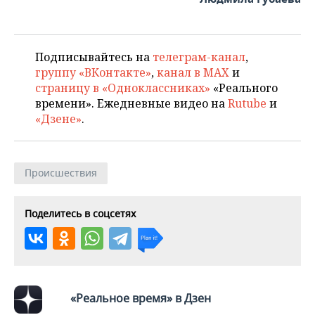
ВОДНЫЕ ВИДЫ СПОРТА
ОБРАЗОВАНИЕ
ХОККЕЙ С МЯЧОМ
ПРОИСШЕСТВИЯ
Подписывайтесь на
телеграм-канал
,
группу «ВКонтакте»
,
канал в MAX
и
страницу в «Одноклассниках»
«Реального
времени». Ежедневные видео на
Rutube
и
«Дзене»
.
Происшествия
Поделитесь в соцсетях
«Реальное время» в Дзен