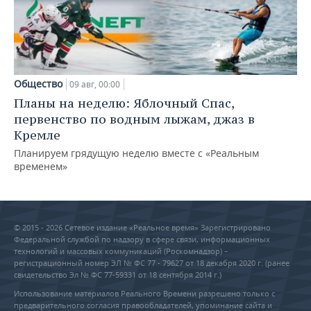
Общество
09 авг, 00:00
Планы на неделю: Яблочный Спас,
первенство по водным лыжам, джаз в
Кремле
Планируем грядущую неделю вместе с «Реальным
временем»
© 2015 - 2026 Сетевое издание «Реальное время» Зарегистрировано
Федеральной службой по надзору в сфере связи, информационных
технологий и массовых коммуникаций (Роскомнадзор) –
регистрационный номер ЭЛ № ФС 77 - 79627 от 18 декабря 2020 г. (ранее
свидетельство Эл № ФС 77-59331 от 18 сентября 2014 г.)
Использование материалов Реального Времени разрешено только с
предварительного согласия правообладателей, упоминание сайта и