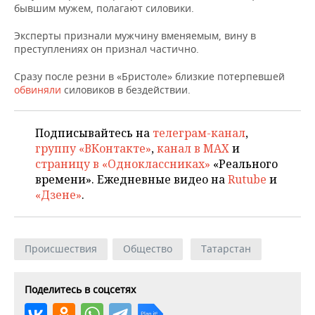
ВОДНЫЕ ВИДЫ СПОРТА
ОБРАЗОВАНИЕ
бывшим мужем, полагают силовики.
ХОККЕЙ С МЯЧОМ
ПРОИСШЕСТВИЯ
Эксперты признали мужчину вменяемым, вину в
преступлениях он признал частично.
Сразу после резни в «Бристоле» близкие потерпевшей
обвиняли
силовиков в бездействии.
Подписывайтесь на
телеграм-канал
,
группу «ВКонтакте»
,
канал в MAX
и
страницу в «Одноклассниках»
«Реального
времени». Ежедневные видео на
Rutube
и
«Дзене»
.
Происшествия
Общество
Татарстан
Поделитесь в соцсетях