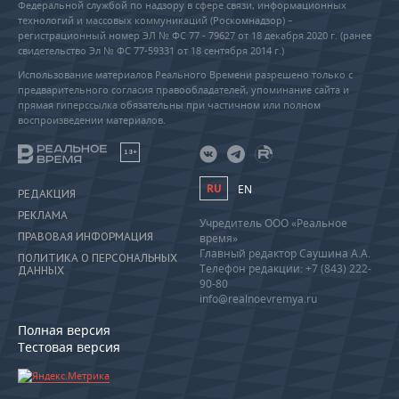
Федеральной службой по надзору в сфере связи, информационных
технологий и массовых коммуникаций (Роскомнадзор) –
регистрационный номер ЭЛ № ФС 77 - 79627 от 18 декабря 2020 г. (ранее
свидетельство Эл № ФС 77-59331 от 18 сентября 2014 г.)
Использование материалов Реального Времени разрешено только с
предварительного согласия правообладателей, упоминание сайта и
прямая гиперссылка обязательны при частичном или полном
воспроизведении материалов.
18+
RU
EN
РЕДАКЦИЯ
РЕКЛАМА
Учредитель ООО «Реальное
ПРАВОВАЯ ИНФОРМАЦИЯ
время»
Главный редактор Саушина А.А.
ПОЛИТИКА О ПЕРСОНАЛЬНЫХ
Телефон редакции: +7 (843) 222-
ДАННЫХ
90-80
info@realnoevremya.ru
Полная версия
Тестовая версия