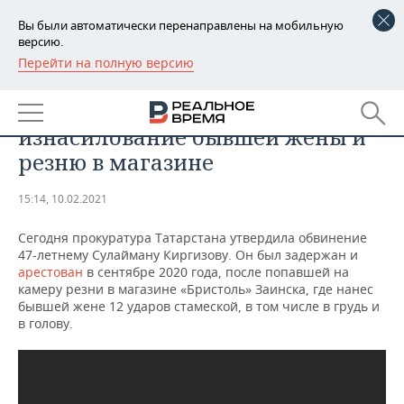
Вы были автоматически перенаправлены на мобильную
версию.
Перейти на полную версию
РЕГИОНЫ
ПРОИСШЕСТВИЯ
Жителя Заинска будут судить за
БАШКОРТОСТАН
НОВОСТИ
изнасилование бывшей жены и
ТАТАРСТАН
АНАЛИТИКА
резню в магазине
УДМУРТИЯ
НОВОСТИ АНАЛИТИКИ
ЭКОНОМИКА
15:14, 10.02.2021
ДЕКЛАРАЦИИ О ДОХОДАХ
НОВОСТИ ЭКОНОМИКИ
ПРОМЫШЛЕННОСТЬ
Сегодня прокуратура Татарстана утвердила обвинение
47-летнему Сулайману Киргизову. Он был задержан и
КОРОЛИ ГОСЗАКАЗА ПФО
ФИНАНСЫ
НОВОСТИ
НЕДВИЖИМОСТЬ
арестован
в сентябре 2020 года, после попавшей на
ПРОМЫШЛЕННОСТИ
камеру резни в магазине «Бристоль» Заинска, где нанес
бывшей жене 12 ударов стамеской, в том числе в грудь и
ВУЗЫ ТАТАРСТАНА
БАНКИ
НОВОСТИ НЕДВИЖИМОСТИ
АВТО
в голову.
АГРОПРОМ
КОМУ ПРИНАДЛЕЖАТ
БЮДЖЕТ
НОВОСТИ АВТО
БИЗНЕС
ТОРГОВЫЕ ЦЕНТРЫ
МАШИНОСТРОЕНИЕ
ТАТАРСТАНА
ИНВЕСТИЦИИ
НОВОСТИ БИЗНЕСА
ТЕХНОЛОГИИ